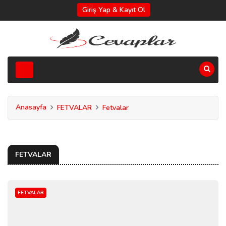
Giriş Yap & Kayıt Ol
Anasayfa
FETVALAR
Fetvalar
FETVALAR
FETVALAR