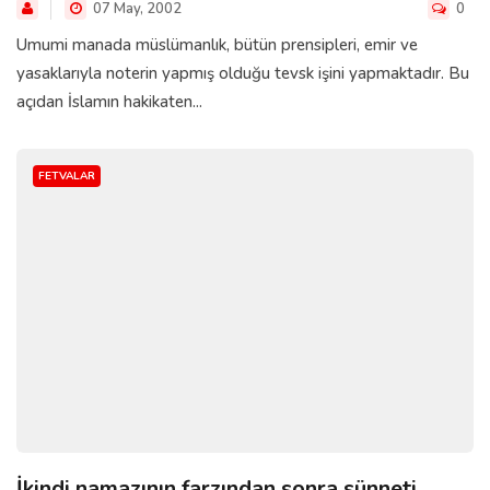
07 May, 2002
0
Umumi manada müslümanlık, bütün prensipleri, emir ve
yasaklarıyla noterin yapmış olduğu tevsk işini yapmaktadır. Bu
açıdan İslamın hakikaten...
FETVALAR
İkindi namazının farzından sonra sünneti