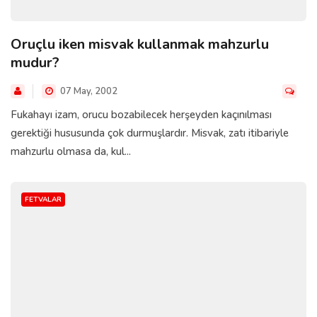
Oruçlu iken misvak kullanmak mahzurlu
mudur?
07 May, 2002
Fukahayı izam, orucu bozabilecek herşeyden kaçınılması
gerektiği hususunda çok durmuşlardır. Misvak, zatı itibariyle
mahzurlu olmasa da, kul...
FETVALAR