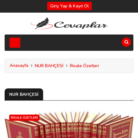
Giriş Yap & Kayıt Ol
Anasayfa
NUR BAHÇESİ
Risale Özetleri
NUR BAHÇESİ
RISALE ÖZETLERI