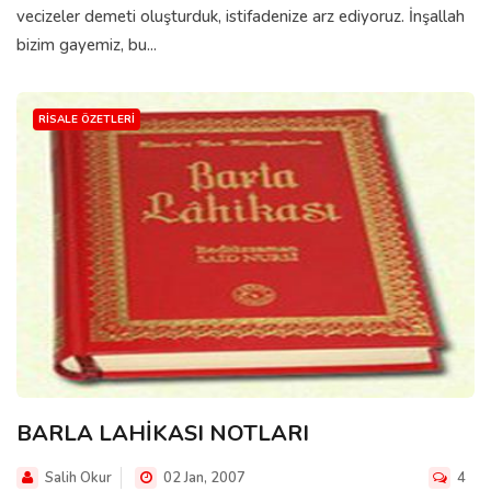
vecizeler demeti oluşturduk, istifadenize arz ediyoruz. İnşallah
bizim gayemiz, bu...
RISALE ÖZETLERI
BARLA LAHİKASI NOTLARI
Salih Okur
02 Jan, 2007
4