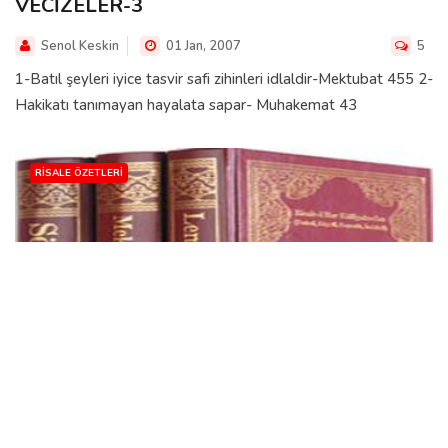
VECİZELER-3
Senol Keskin
01 Jan, 2007
5
1-Batıl şeyleri iyice tasvir safi zihinleri idlaldir-Mektubat 455 2-
Hakikatı tanımayan hayalata sapar- Muhakemat 43
RISALE ÖZETLERI