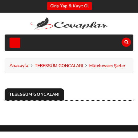
Giriş Yap & Kayıt Ol
Anasayfa
TEBESSÜM GONCALARI
Mütebessim Şiirler
TEBESSÜM GONCALARI