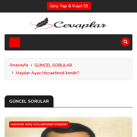
Giriş Yap & Kayıt Ol
Anasayfa
GÜNCEL SORULAR
Haydar Ayaz Hocaefendi kimdir?
GÜNCEL SORULAR
HAYDAR AYAZ HOCAEFENDI KIMDIR?