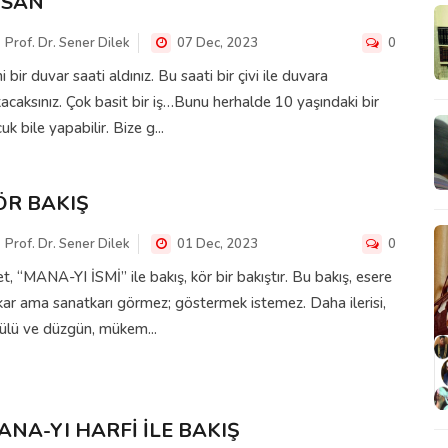
NSAN
Prof. Dr. Sener Dilek
07 Dec, 2023
0
i bir duvar saati aldınız. Bu saati bir çivi ile duvara
acaksınız. Çok basit bir iş…Bunu herhalde 10 yaşındaki bir
uk bile yapabilir. Bize g...
ÖR BAKIŞ
Prof. Dr. Sener Dilek
01 Dec, 2023
0
t, “MANA-YI İSMİ” ile bakış, kör bir bakıştır. Bu bakış, esere
ar ama sanatkarı görmez; göstermek istemez. Daha ilerisi,
ülü ve düzgün, mükem...
ANA-YI HARFİ İLE BAKIŞ