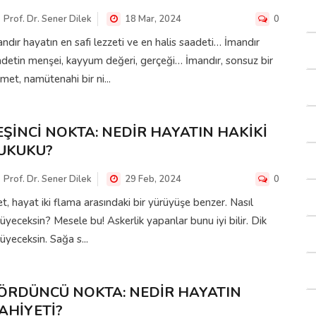
Prof. Dr. Sener Dilek
18 Mar, 2024
0
ndır hayatın en safi lezzeti ve en halis saadeti… İmandır
detin menşei, kayyum değeri, gerçeği… İmandır, sonsuz bir
met, namütenahi bir ni...
EŞİNCİ NOKTA: NEDİR HAYATIN HAKİKİ
UKUKU?
Prof. Dr. Sener Dilek
29 Feb, 2024
0
t, hayat iki flama arasındaki bir yürüyüşe benzer. Nasıl
üyeceksin? Mesele bu! Askerlik yapanlar bunu iyi bilir. Dik
üyeceksin. Sağa s...
ÖRDÜNCÜ NOKTA: NEDİR HAYATIN
AHİYETİ?