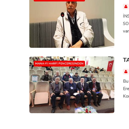
İN
SO
var
T
MANA-YI HARFI PENCERESINDEN
Bu 
Ere
Kon