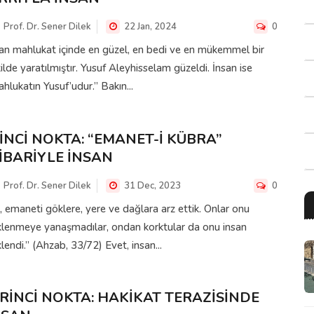
Prof. Dr. Sener Dilek
22 Jan, 2024
0
an mahlukat içinde en güzel, en bedi ve en mükemmel bir
ilde yaratılmıştır. Yusuf Aleyhisselam güzeldi. İnsan ise
hlukatın Yusuf’udur.” Bakın...
KİNCİ NOKTA: “EMANET-İ KÜBRA”
TİBARİYLE İNSAN
Prof. Dr. Sener Dilek
31 Dec, 2023
0
, emaneti göklere, yere ve dağlara arz ettik. Onlar onu
klenmeye yanaşmadılar, ondan korktular da onu insan
lendi.” (Ahzab, 33/72) Evet, insan...
İRİNCİ NOKTA: HAKİKAT TERAZİSİNDE