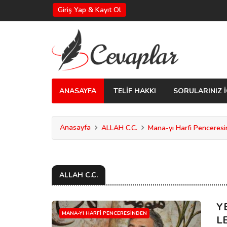
Giriş Yap & Kayıt Ol
ANASAYFA
TELİF HAKKI
SORULARINIZ İ
Anasayfa
ALLAH C.C.
Mana-yı Harfi Penceres
ALLAH C.C.
Y
MANA-YI HARFI PENCERESINDEN
L