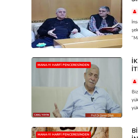
İns
şek
“Ma
İ
MANA-YI HARFI PENCERESINDEN
İ
Biz
yü
yük
B
MANA-YI HARFI PENCERESINDEN