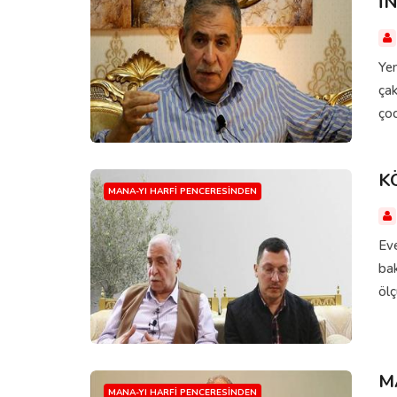
İ
Yen
çak
çoc
K
MANA-YI HARFI PENCERESINDEN
Eve
bak
ölç
M
MANA-YI HARFI PENCERESINDEN