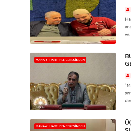
Hay
ana
ve 
B
MANA-YI HARFI PENCERESINDEN
G
“Ma
sır
der
Ü
MANA-YI HARFI PENCERESINDEN
S