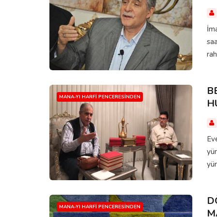
İma
saa
rah
B
MANA-YI HARFI PENCERESINDEN
H
Eve
yür
yür
D
MANA-YI HARFI PENCERESINDEN
M