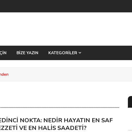
ÇİN
BİZE YAZIN
KATEGORİLER
inden
EDİNCİ NOKTA: NEDİR HAYATIN EN SAF
EZZETİ VE EN HALİS SAADETİ?