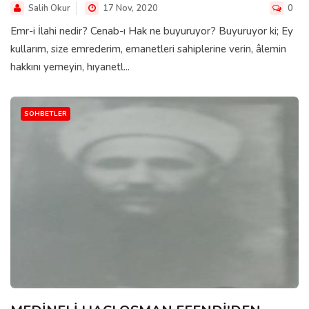
Salih Okur
17 Nov, 2020
0
Emr-i İlahi nedir? Cenab-ı Hak ne buyuruyor? Buyuruyor ki; Ey
kullarım, size emrederim, emanetleri sahiplerine verin, âlemin
hakkını yemeyin, hıyanetl...
SOHBETLER