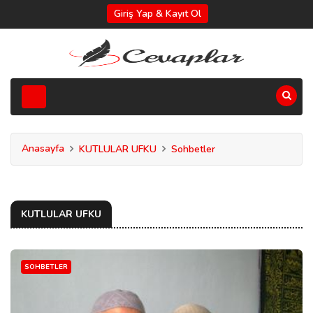
Giriş Yap & Kayıt Ol
Anasayfa
KUTLULAR UFKU
Sohbetler
KUTLULAR UFKU
SOHBETLER