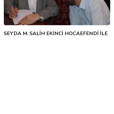
SEYDA M. SALİH EKİNCİ HOCAEFENDİ İLE
İLİM SERÜVENİ-4
Masuk Yamac
30 Sep, 2015
M. Şimşek: Hadis’in diğer İslam ilimleriyle münasebeti
konusunda neler söylemek istersiniz? Tefsir ile Hadis, Fıkıh ile
Hadis, Akaid ile Hadis, veya d...
SOHBETLER