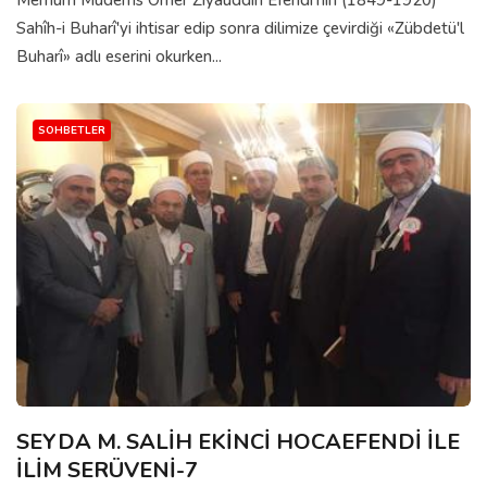
Merhum Müderris Ömer Ziyaûddin Efendi'nin (1849-1920)
Sahîh-i Buharî'yi ihtisar edip sonra dilimize çevirdiği «Zübdetü'l
Buharî» adlı eserini okurken...
SOHBETLER
SEYDA M. SALİH EKİNCİ HOCAEFENDİ İLE
İLİM SERÜVENİ-7