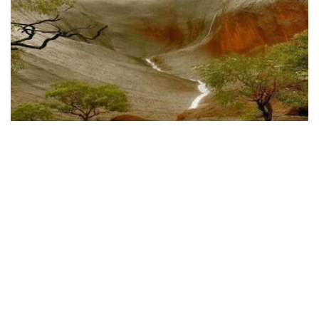
SEHL BİN TÜSTERİ'NİN BİR ÇOCUKLUK
HATIRASI
Salih Okur
17 Aug, 2020
Büyük Allah dostu Sehl bin Tüsteri der ki; “Üç yaşındaydım.
Geceleyin kalkar, dayım Muhammed bin Sivar’ın gece ibadetini
seyrederdim. Bir gün bana “Se...