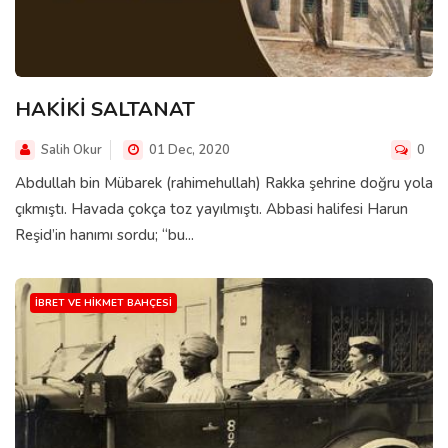
HAKİKİ SALTANAT
Salih Okur
01 Dec, 2020
0
Abdullah bin Mübarek (rahimehullah) Rakka şehrine doğru yola
çıkmıştı. Havada çokça toz yayılmıştı. Abbasi halifesi Harun
Reşid’in hanımı sordu; “bu...
İBRET VE HIKMET BAHÇESI