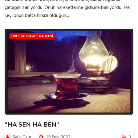
çaldığını sanıyordu. Onun hareketlerine gidişine bakıyordu. Her
şey, onun balta hırsızı olduğun...
İBRET VE HIKMET BAHÇESI
“HA SEN HA BEN”
Salih Okur
15 Feb, 2022
0