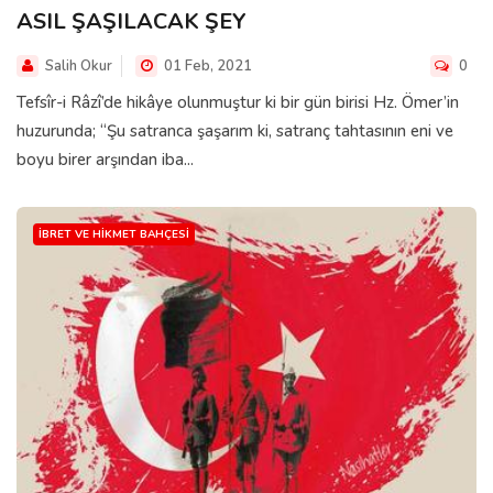
ASIL ŞAŞILACAK ŞEY
Salih Okur
01 Feb, 2021
0
Tefsîr-i Râzî’de hikâye olunmuştur ki bir gün birisi Hz. Ömer’in
huzurunda; “Şu satranca şaşarım ki, satranç tahtasının eni ve
boyu birer arşından iba...
İBRET VE HIKMET BAHÇESI