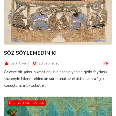
SÖZ SÖYLEMEDİN Kİ
Salih Okur
23 Sep, 2020
Geveze bir şahıs, hikmet ehli bir insanın yanına gidip faydasız
sözleriyle hikmet ehlini bir süre rahatsız ettikten sonra “çok
konuştum, artık sükût e...
İBRET VE HIKMET BAHÇESI