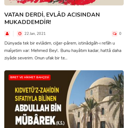
VATAN DERDİ, EVLÂD ACISINDAN
MUKADDEMDİR!
22 Jan, 2021
0
Dünyada tek bir evlâdım, ciğer-pârem, istinâdgâh-ı refâh u
maîşetim var: Mehmed Bey!.. Bunu hayâtım kadar, hattâ daha
ziyâde severim. Onun ufak bir te...
İBRET VE HIKMET BAHÇESI