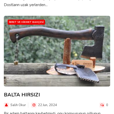
Dostların uzak yerlerden...
İBRET VE HIKMET BAHÇESI
BALTA HIRSIZI
Salih Okur
22 Jun, 2024
0
Bir adam baltasını kaybetmişti, onu komşusunun oğlunun