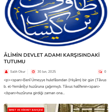
ÂLİMİN DEVLET ADAMI KARŞISINDAKİ
TUTUMU
Salih Okur
30 Jun, 2025
0
<p><span>Benî Ümeyye hulefâsından (Hişâm) bir gün (Tâvus
b. el-Yemânî)yi huzûruna çağırmıştı. Tâvus halîfenin<span>
</span>huzûruna girdiği zaman ona...
İBRET VE HIKMET BAHÇESI