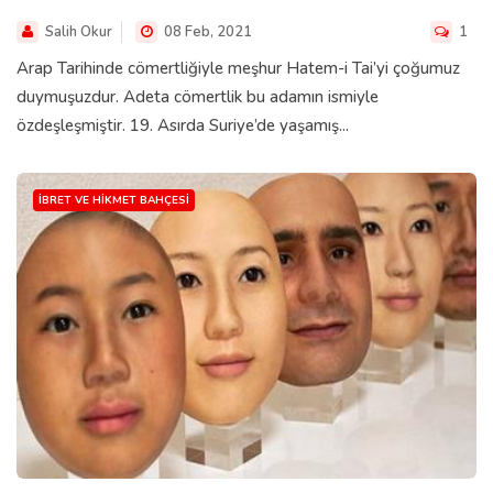
Salih Okur
08 Feb, 2021
1
Arap Tarihinde cömertliğiyle meşhur Hatem-i Tai’yi çoğumuz
duymuşuzdur. Adeta cömertlik bu adamın ismiyle
özdeşleşmiştir. 19. Asırda Suriye’de yaşamış...
İBRET VE HIKMET BAHÇESI