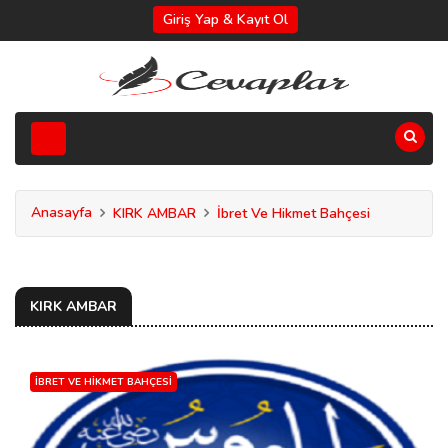
Giriş Yap & Kayıt Ol
Anasayfa
KIRK AMBAR
İbret Ve Hikmet Bahçesi
KIRK AMBAR
İBRET VE HIKMET BAHÇESI