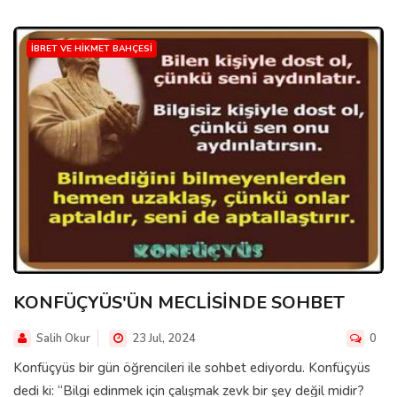
İBRET VE HIKMET BAHÇESI
KONFÜÇYÜS'ÜN MECLİSİNDE SOHBET
Salih Okur
23 Jul, 2024
0
Konfüçyüs bir gün öğrencileri ile sohbet ediyordu. Konfüçyüs
dedi ki: “Bilgi edinmek için çalışmak zevk bir şey değil midir?