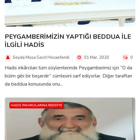
PEYGAMBERİMİZİN YAPTIĞI BEDDUA İLE
İLGİLİ HADİS
Seyda Musa Gecit Hocaefendi
01 Mar, 2020
0
Hadis inkârcıları tüm söylemlerinde Peygamberimiz için “O da
bizim gibi bir beşerdir” cümlesini sarf ediyorlar. Diğer taraftan
da beddua konusunda onu...
HADIS İNKARCILARINA REDDIYE