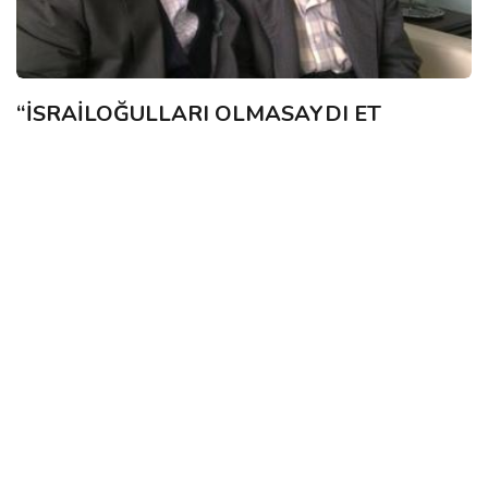
“İSRAİLOĞULLARI OLMASAYDI ET
KOKMAZDI, HAVVA OLMASAYDI
KADINLAR İHANET ETMEZDİ” HADİSİ
Seyda Musa Gecit Hocaefendi
01 Jan, 2020
Hadis karşıtlarının itiraz ettiği bir hadis de başlıkta vermiş
olduğumuz hadistir. Bu hadisin niçin söylendiğini ve bu hadisle
anlatılmak istenen mesa...
HADIS İNKARCILARINA REDDIYE