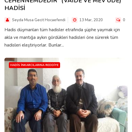
CEHENNEMDEDİR” (VAİDE VE MEV'UDE)
HADİSİ
Seyda Musa Gecit Hocaefendi
13 Mar, 2020
0
Hadis düşmanları tüm hadisler etrafında şüphe yaymak için
akla ve mantığa aykırı gördükleri hadisleri öne sürerek tüm
hadisleri eleştiriyorlar. Bunlar...
HADIS İNKARCILARINA REDDIYE