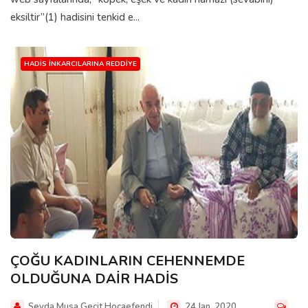
eksiltir”(1) hadisini tenkid e...
HADIS İNKARCILARINA REDDIYE
ÇOĞU KADINLARIN CEHENNEMDE
OLDUĞUNA DAİR HADİS
Seyda Musa Gecit Hocaefendi
24 Jan, 2020