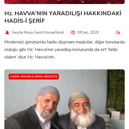
Hz. HAVVA'NIN YARADILIŞI HAKKINDAKİ
HADİS-İ ŞERİF
Seyda Musa Gecit Hocaefendi
08 Jan, 2020
Modernist görünümlü hadis düşmanı mealciler, diğer konularda
olduğu gibi Hz. Havva'nın yaradılışı konusunda da sırf ‘farklı
olalım’ diye Hz. Havva’nın...
HADIS İNKARCILARINA REDDIYE