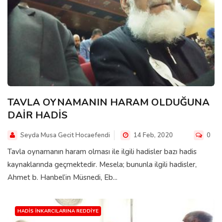
TAVLA OYNAMANIN HARAM OLDUĞUNA
DAİR HADİS
Seyda Musa Gecit Hocaefendi
14 Feb, 2020
0
Tavla oynamanın haram olması ile ilgili hadisler bazı hadis
kaynaklarında geçmektedir. Mesela; bununla ilgili hadisler,
Ahmet b. Hanbel’in Müsnedi, Eb...
HADIS İNKARCILARINA REDDIYE