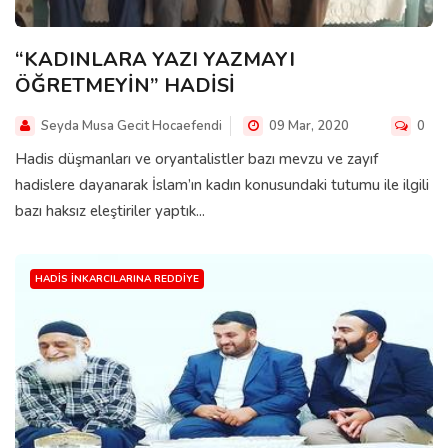
“KADINLARA YAZI YAZMAYI
ÖĞRETMEYİN” HADİSİ
Seyda Musa Gecit Hocaefendi
09 Mar, 2020
0
Hadis düşmanları ve oryantalistler bazı mevzu ve zayıf
hadislere dayanarak İslam’ın kadın konusundaki tutumu ile ilgili
bazı haksız eleştiriler yaptık...
HADIS İNKARCILARINA REDDIYE