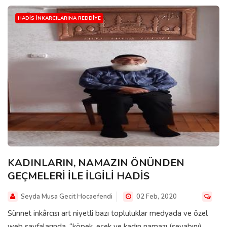
HADIS İNKARCILARINA REDDIYE
KADINLARIN, NAMAZIN ÖNÜNDEN
GEÇMELERİ İLE İLGİLİ HADİS
Seyda Musa Gecit Hocaefendi
02 Feb, 2020
Sünnet inkârcısı art niyetli bazı topluluklar medyada ve özel
web sayfalarında, “köpek, eşek ve kadın namazı (sevabını)