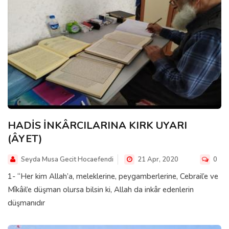
HADİS İNKÂRCILARINA KIRK UYARI
(ÂYET)
Seyda Musa Gecit Hocaefendi
21 Apr, 2020
0
1- “Her kim Allah’a, meleklerine, peygamberlerine, Cebrail’e ve
Mîkâil’e düşman olursa bilsin ki, Allah da inkâr edenlerin
düşmanıdır