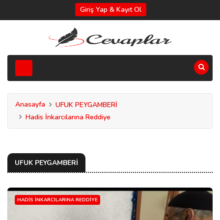
Giriş Yap & Kayıt Ol
Anasayfa
UFUK PEYGAMBERİ
Hadis İnkarcılarına Reddiye
UFUK PEYGAMBERİ
HADIS İNKARCILARINA REDDIYE