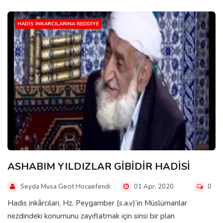
HADIS İNKARCILARINA REDDIYE
ASHABIM YILDIZLAR GİBİDİR HADİSİ
Seyda Musa Gecit Hocaefendi
01 Apr, 2020
0
Hadis inkârcıları, Hz. Peygamber (s.a.v)’in Müslümanlar
nezdindeki konumunu zayıflatmak için sinsi bir plan