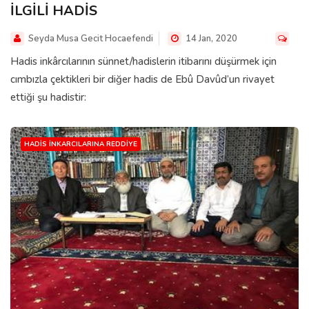
İLGİLİ HADİS
Seyda Musa Gecit Hocaefendi
14 Jan, 2020
Hadis inkârcılarının sünnet/hadislerin itibarını düşürmek için
cımbızla çektikleri bir diğer hadis de Ebû Davûd’un rivayet
ettiği şu hadistir:
HADIS İNKARCILARINA REDDIYE