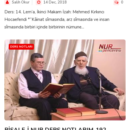
Salih Okur
14 Dec, 2018
0
Ders: 14. Lem’a, İkinci Makam İzah: Mehmed Kırkıncı
Hocaefendi *“Kâinat sîmasında, arz sîmasında ve insan
sîmasında birbiri içinde birbirinin nümune...
DERS NOTLARI
RİSALE-İ NUR DERS NOTLARIM-192