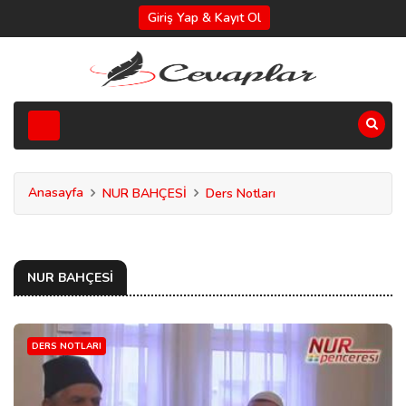
Giriş Yap & Kayıt Ol
Anasayfa
NUR BAHÇESİ
Ders Notları
NUR BAHÇESİ
DERS NOTLARI