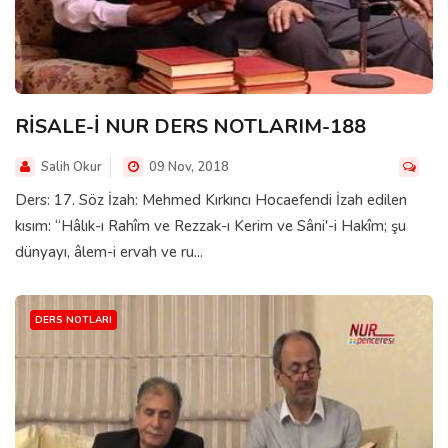
RİSALE-İ NUR DERS NOTLARIM-188
Salih Okur
09 Nov, 2018
Ders: 17. Söz İzah: Mehmed Kırkıncı Hocaefendi İzah edilen
kısım: “Hâlık-ı Rahîm ve Rezzak-ı Kerim ve Sâni'-i Hakîm; şu
dünyayı, âlem-i ervah ve ru...
DERS NOTLARI