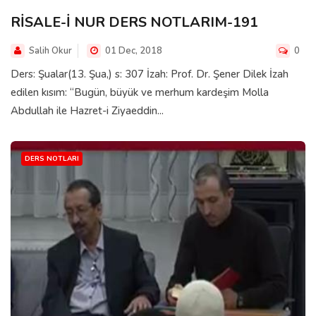
RİSALE-İ NUR DERS NOTLARIM-191
Salih Okur
01 Dec, 2018
0
Ders: Şualar(13. Şua,) s: 307 İzah: Prof. Dr. Şener Dilek İzah
edilen kısım: “Bugün, büyük ve merhum kardeşim Molla
Abdullah ile Hazret-i Ziyaeddin...
DERS NOTLARI