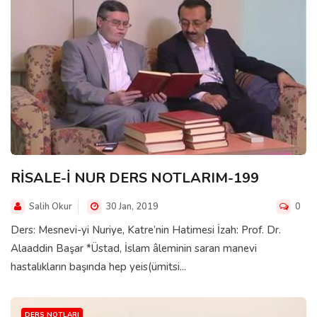
RİSALE-İ NUR DERS NOTLARIM-199
Salih Okur
30 Jan, 2019
0
Ders: Mesnevi-yi Nuriye, Katre’nin Hatimesi İzah: Prof. Dr.
Alaaddin Başar *Üstad, İslam âleminin saran manevi
hastalıkların başında hep yeis(ümitsi...
DERS NOTLARI