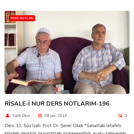
DERS NOTLARI
RİSALE-İ NUR DERS NOTLARIM-196
Salih Okur
08 Jan, 2019
0
Ders: 11. Söz İzah: Prof. Dr. Şener Dilek *Sanattaki letafeti,
ilimdeki derinliği, tezyinattaki mükemmelliği, ayat-ı ilahiyedeki