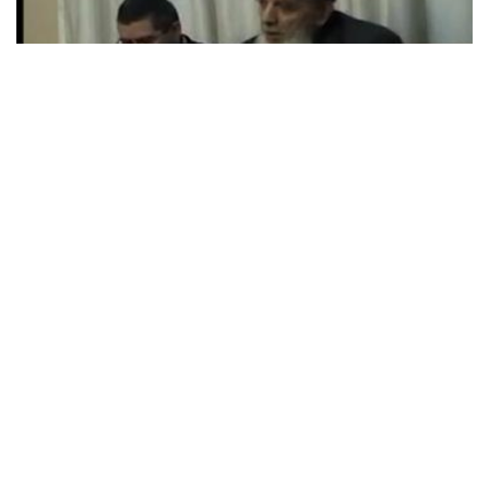
RİSALE-İ NUR DERS NOTLARIM-186
Salih Okur
21 Oct, 2018
Ders: 21, Lem’a, Dördüncü Düsturunuz, İkinci Sebeb İzah:
Mehmed Kırkıncı Hocaefendi *“İman-ı tahkikînin kuvvetiyle ve
marifet-i Sâni'i netice veren...
DERS NOTLARI