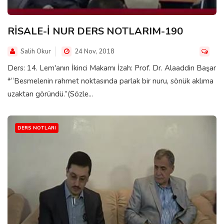
RİSALE-İ NUR DERS NOTLARIM-190
Salih Okur
24 Nov, 2018
Ders: 14. Lem'anın İkinci Makamı İzah: Prof. Dr. Alaaddin Başar
*“Besmelenin rahmet noktasında parlak bir nuru, sönük aklıma
uzaktan göründü.”(Sözle...
DERS NOTLARI