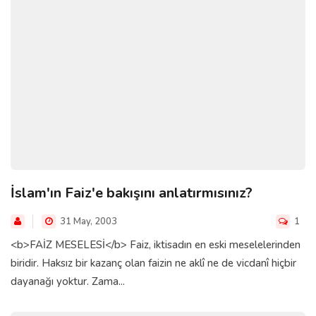
İslam'ın Faiz'e bakışını anlatırmısınız?
31 May, 2003
1
<b>FAİZ MESELESİ</b> Faiz, iktisadın en eski meselelerinden
biridir. Haksız bir kazanç olan faizin ne aklî ne de vicdanî hiçbir
dayanağı yoktur. Zama...