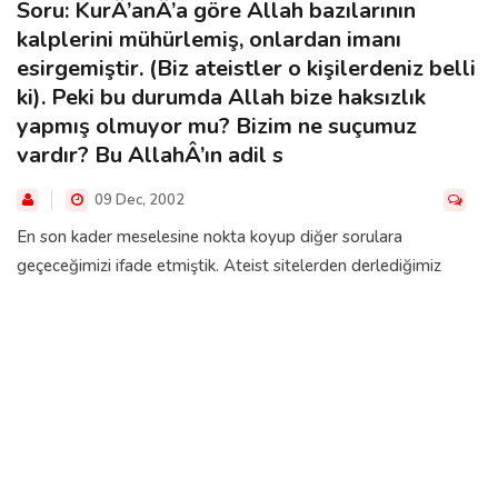
Soru: KurÂ’anÂ’a göre Allah bazılarının
kalplerini mühürlemiş, onlardan imanı
esirgemiştir. (Biz ateistler o kişilerdeniz belli
ki). Peki bu durumda Allah bize haksızlık
yapmış olmuyor mu? Bizim ne suçumuz
vardır? Bu AllahÂ’ın adil s
09 Dec, 2002
En son kader meselesine nokta koyup diğer sorulara
geçeceğimizi ifade etmiştik. Ateist sitelerden derlediğimiz
sorulardan biri de yukarıda if...
ŞÜPHELER ETRAFINDA