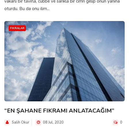
vakarlı bir tavırla, cübbe ve sarıkla bir cimri gelip onun yanına
oturdu. Bu da onu ilim...
FIKRALAR
“EN ŞAHANE FIKRAMI ANLATACAĞIM”
Salih Okur
08 Jul, 2020
0