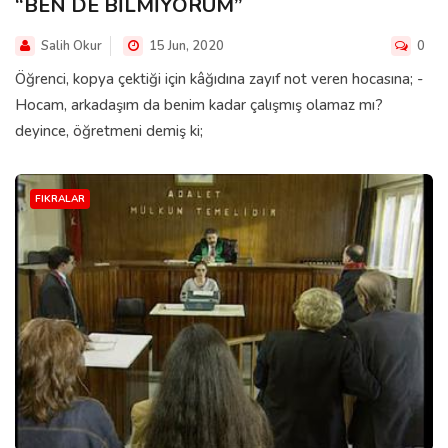
“BEN DE BİLMİYORUM”
Salih Okur
15 Jun, 2020
0
Öğrenci, kopya çektiği için kâğıdına zayıf not veren hocasına; -
Hocam, arkadaşım da benim kadar çalışmış olamaz mı?
deyince, öğretmeni demiş ki;
FIKRALAR