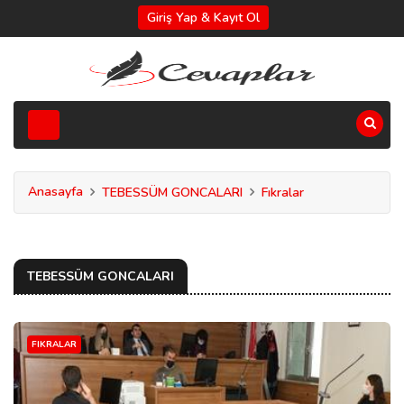
Giriş Yap & Kayıt Ol
Anasayfa
TEBESSÜM GONCALARI
Fıkralar
TEBESSÜM GONCALARI
FIKRALAR