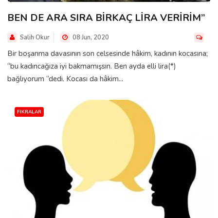
BEN DE ARA SIRA BİRKAÇ LİRA VERİRİM”
Salih Okur
08 Jun, 2020
Bir boşanma davasının son celsesinde hâkim, kadının kocasına;
“bu kadıncağıza iyi bakmamışsın. Ben ayda elli lira(*)
bağlıyorum “dedi. Kocası da hâkim...
FIKRALAR