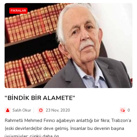
FIKRALAR
“BİNDİK BİR ALAMETE”
Salih Okur
23 Nov, 2020
0
Rahmetli Mehmed Fırıncı ağabeyin anlattığı bir fıkra; Trabzon’a
(eski devirlerde)bir deve gelmiş. İnsanlar bu devenin başına
üşüşmüşler; çünkü daha ön...