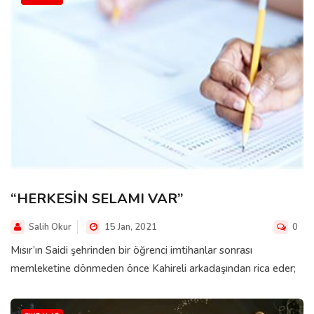
“HERKESİN SELAMI VAR”
Salih Okur
15 Jan, 2021
0
Mısır’ın Saidi şehrinden bir öğrenci imtihanlar sonrası
memleketine dönmeden önce Kahireli arkadaşından rica eder;