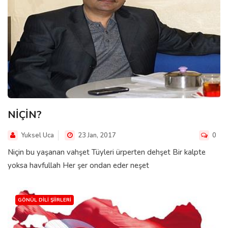
NİÇİN?
Yuksel Uca
23 Jan, 2017
0
Niçin bu yaşanan vahşet Tüyleri ürperten dehşet Bir kalpte
yoksa havfullah Her şer ondan eder neşet
GÖNÜL DILI ŞIIRLERI