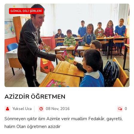
GÖNÜL DILI ŞIIRLERI
AZİZDİR ÖĞRETMEN
Yuksel Uca
08 Nov, 2016
0
Sönmeyen ışıktır ilim Azimle verir muallim Fedakâr, gayretli,
halim Olan öğretmen azizdir