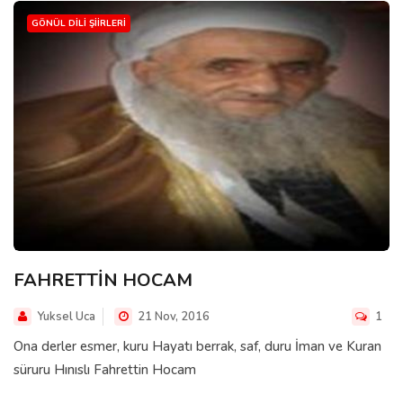
GÖNÜL DILI ŞIIRLERI
FAHRETTİN HOCAM
Yuksel Uca
21 Nov, 2016
1
Ona derler esmer, kuru Hayatı berrak, saf, duru İman ve Kuran
süruru Hınıslı Fahrettin Hocam