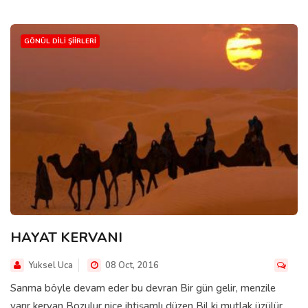
GÖNÜL DILI ŞIIRLERI
HAYAT KERVANI
Yuksel Uca
08 Oct, 2016
Sanma böyle devam eder bu devran Bir gün gelir, menzile
varır kervan Bozulur nice ihtişamlı düzen Bil ki mutlak üzülür,