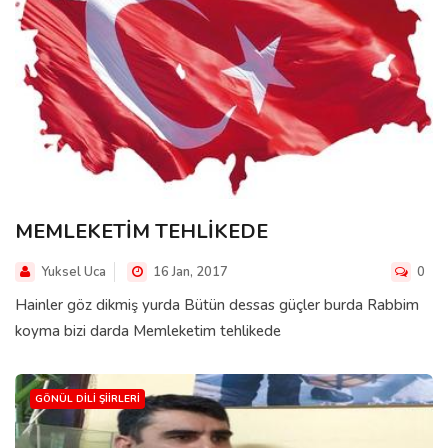
MEMLEKETİM TEHLİKEDE
Yuksel Uca
16 Jan, 2017
0
Hainler göz dikmiş yurda Bütün dessas güçler burda Rabbim
koyma bizi darda Memleketim tehlikede
GÖNÜL DILI ŞIIRLERI