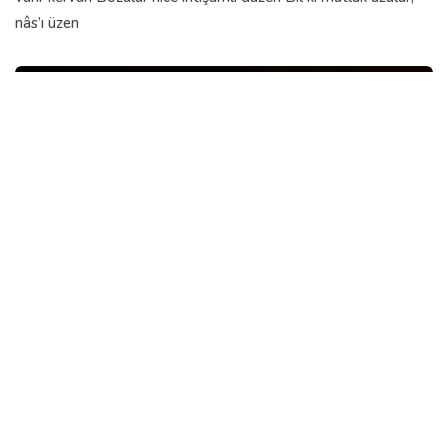
nâs’ı üzen
GÖNÜL DILI ŞIIRLERI
UYAN
Yuksel Uca
03 Oct, 2016