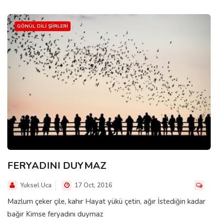
GÖNÜL DILI ŞIIRLERI
FERYADINI DUYMAZ
Yuksel Uca
17 Oct, 2016
Mazlum çeker çile, kahır Hayat yükü çetin, ağır İstediğin kadar
bağır Kimse feryadını duymaz