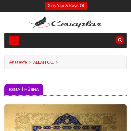
Giriş Yap & Kayıt Ol
Anasayfa
ALLAH C.C.
ESMA-I HÜSNA