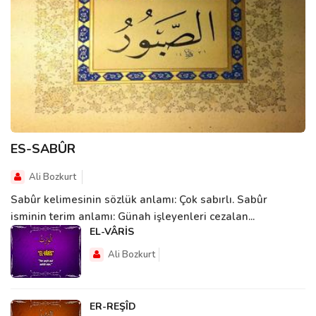
ES-SABÛR
Ali Bozkurt
Sabûr kelimesinin sözlük anlamı: Çok sabırlı. Sabûr
isminin terim anlamı: Günah işleyenleri cezalan...
EL-VÂRİS
Ali Bozkurt
ER-REŞÎD