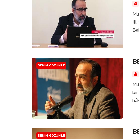
Muh
III
Bak
B
BENIM GÖZÜMLE
Mu
bir
hâk
B
BENIM GÖZÜMLE