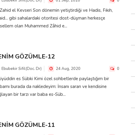
Ebubekir Sifil(Doc. Dr)
01 Sep, 2020
0
Zahid el Kevseri Son dönemin yetiştirdiği ve Hadis, Fıkıh,
id... gibi sahalardaki otoritesi dost-düşman herkesçe
sellem olan Muhammed Zâhid e...
ENİM GÖZÜMLE-12
Ebubekir Sifil(Doc. Dr)
24 Aug, 2020
0
iyüddin es Sübki Kimi özel sohbetlerde paylaştığım bir
ibamı burada da nakledeyim: İnsanı saran ve kendisine
layan bir tarzı var baba es-Süb...
ENİM GÖZÜMLE-11