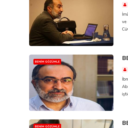
İm
ve 
Cüv
B
BENIM GÖZÜMLE
İb
Abd
işt
B
BENIM GÖZÜMLE