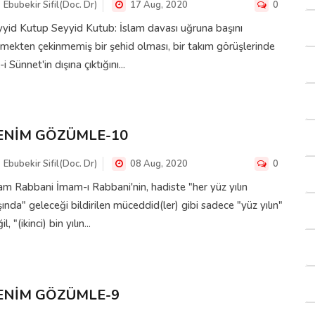
Ebubekir Sifil(Doc. Dr)
17 Aug, 2020
0
yid Kutup Seyyid Kutub: İslam davası uğruna başını
mekten çekinmemiş bir şehid olması, bir takım görüşlerinde
-i Sünnet'in dışına çıktığını...
ENİM GÖZÜMLE-10
Ebubekir Sifil(Doc. Dr)
08 Aug, 2020
0
m Rabbani İmam-ı Rabbani'nin, hadiste "her yüz yılın
ında" geleceği bildirilen müceddid(ler) gibi sadece "yüz yılın"
l, "(ikinci) bin yılın...
ENİM GÖZÜMLE-9