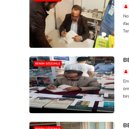
Not
ifa
Tem
B
BENIM GÖZÜMLE
Env
örn
bir
B
BENIM GÖZÜMLE