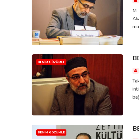
M. 
Aka
mü
B
BENIM GÖZÜMLE
Tak
int
bağ
B
BENIM GÖZÜMLE