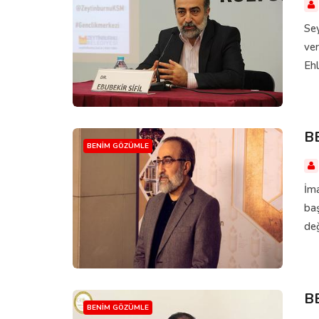
Sey
ver
Ehl
B
BENIM GÖZÜMLE
İma
baş
deği
B
BENIM GÖZÜMLE