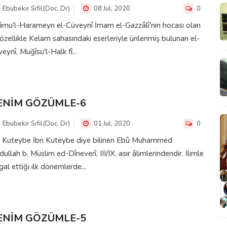
Ebubekir Sifil(Doc. Dr)
08 Jul, 2020
0
âmu'l-Harameyn el-Cüveynî İmam el-Gazzâlî'nin hocası olan
özellikle Kelam sahasındaki eserleriyle ünlenmiş bulunan el-
eynî, Muğîsu'l-Halk fî...
ENİM GÖZÜMLE-6
Ebubekir Sifil(Doc. Dr)
01 Jul, 2020
0
n Kuteybe İbn Kuteybe diye bilinen Ebû Muhammed
ullah b. Müslim ed-Dîneverî, III/IX. asır âlimlerindendir. İlimle
igal ettiği ilk dönemlerde...
ENİM GÖZÜMLE-5