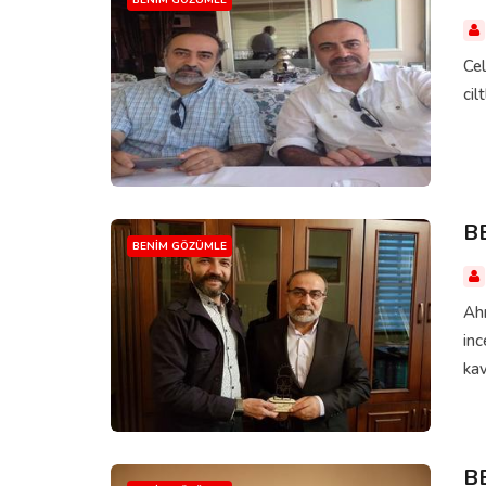
Cel
cil
B
BENIM GÖZÜMLE
Ahm
in
kav
B