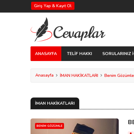
Giriş Yap & Kayıt Ol
ANASAYFA
TELİF HAKKI
SORULARINIZ İ
Anasayfa
İMAN HAKİKATLARI
Benim Gözümle
İMAN HAKİKATLARI
B
BENIM GÖZÜMLE