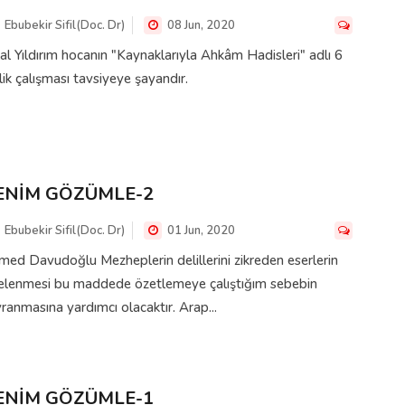
Ebubekir Sifil(Doc. Dr)
08 Jun, 2020
al Yıldırım hocanın "Kaynaklarıyla Ahkâm Hadisleri" adlı 6
tlik çalışması tavsiyeye şayandır.
ENİM GÖZÜMLE-2
Ebubekir Sifil(Doc. Dr)
01 Jun, 2020
ed Davudoğlu Mezheplerin delillerini zikreden eserlerin
celenmesi bu maddede özetlemeye çalıştığım sebebin
ranmasına yardımcı olacaktır. Arap...
ENİM GÖZÜMLE-1