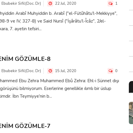
Ebubekir Sifil(Doc. Dr)
22 Jul, 2020
1
yiddin Arabî Muhyiddin b. Arabî ("el-Fütûhâtu'l-Mekkiyye",
, 98-9 ve IV, 327-8) ve Said Nursî ("İşârâtu'l-Îcâz", 2/el-
ara, 7. ayetin tefsiri...
ENİM GÖZÜMLE-8
Ebubekir Sifil(Doc. Dr)
15 Jul, 2020
0
hammed Ebu Zehra Muhammed Ebû Zehra: Ehl-i Sünnet dışı
 görüşünü bilmiyorum. Eserlerine genellikle ılımlı bir üslup
imdir. İbn Teymiyye'nin b...
ENİM GÖZÜMLE-7