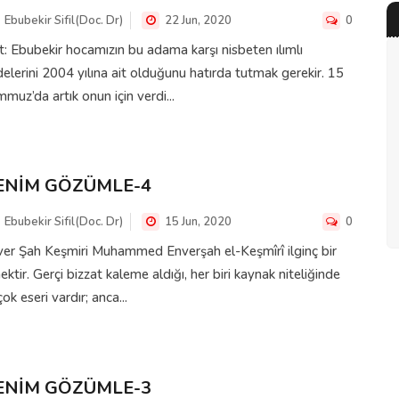
Ebubekir Sifil(Doc. Dr)
22 Jun, 2020
0
: Ebubekir hocamızın bu adama karşı nisbeten ılımlı
delerini 2004 yılına ait olduğunu hatırda tutmak gerekir. 15
muz’da artık onun için verdi...
ENİM GÖZÜMLE-4
Ebubekir Sifil(Doc. Dr)
15 Jun, 2020
0
er Şah Keşmiri Muhammed Enverşah el-Keşmîrî ilginç bir
ektir. Gerçi bizzat kaleme aldığı, her biri kaynak niteliğinde
çok eseri vardır; anca...
ENİM GÖZÜMLE-3