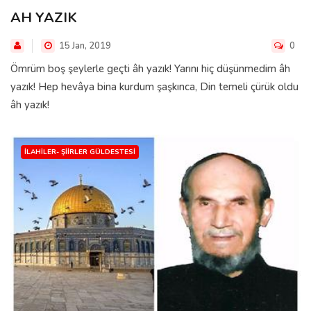
AH YAZIK
15 Jan, 2019
0
Ömrüm boş şeylerle geçti âh yazık! Yarını hiç düşünmedim âh
yazık! Hep hevâya bina kurdum şaşkınca, Din temeli çürük oldu
âh yazık!
İLAHILER- ŞIIRLER GÜLDESTESI