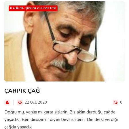
İLAHILER- ŞIIRLER GÜLDESTESI
ÇARPIK ÇAĞ
22 Oct, 2020
0
Doğru mu, yanlış mı karar sizlerin, Biz aklın durduğu çağda
yaşadık. 'Ben dinsizim! ' diyen beyinsizlerin, Din dersi verdiği
çağda yaşadık.