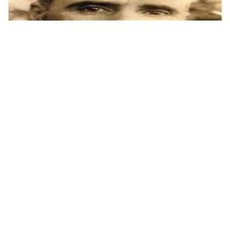
TAHİR'ÜL MEVLEVİ'DEN BİR ŞİİR
31 Dec, 2014
Öyleleri çıkar cins-i insandan Vahşette fazladır vahşi hayvandan
Kendi mevkiinde, nüfûz elinde, Kalsın da yıkılsın isterse belde.
İLAHILER- ŞIIRLER GÜLDESTESI