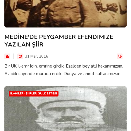
MEDİNE'DE PEYGAMBER EFENDİMİZE
YAZILAN ŞİİR
31 Mar, 2016
Bir Ulü’l-emr idin, emrine girdik. Ezelden bey’atli hakanımızsın.
Az idik sayende murada erdik. Dünya ve ahiret sultanımızsın.
İLAHILER- ŞIIRLER GÜLDESTESI