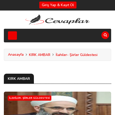
Giriş Yap & Kayıt Ol
Anasayfa
KIRK AMBAR
İlahiler- Şiirler Güldestesi
KIRK AMBAR
İLAHILER- ŞIIRLER GÜLDESTESI