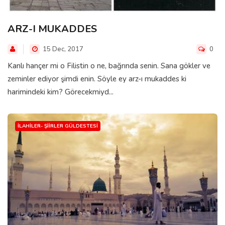
ARZ-I MUKADDES
15 Dec, 2017
0
Kanlı hançer mi o Filistin o ne, bağrında senin. Sana gökler ve
zeminler ediyor şimdi enin. Söyle ey arz-ı mukaddes ki
harimindeki kim? Görecekmiyd...
İLAHILER- ŞIIRLER GÜLDESTESI