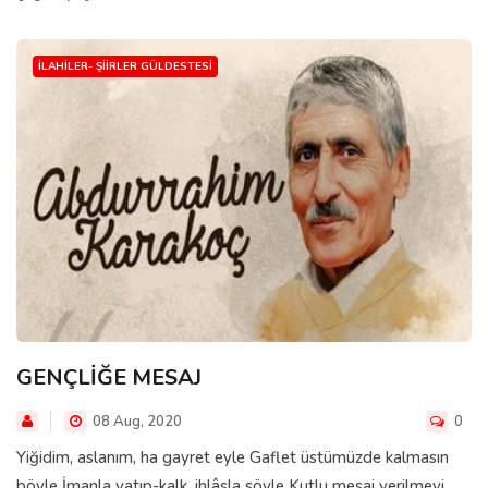
İLAHILER- ŞIIRLER GÜLDESTESI
GENÇLİĞE MESAJ
08 Aug, 2020
0
Yiğidim, aslanım, ha gayret eyle Gaflet üstümüzde kalmasın
böyle İmanla yatıp-kalk, ihlâsla söyle Kutlu mesaj verilmeyi