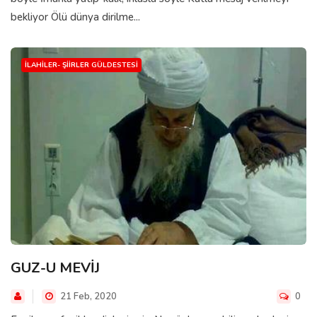
bekliyor Ölü dünya dirilme...
İLAHILER- ŞIIRLER GÜLDESTESI
GUZ-U MEVİJ
21 Feb, 2020
0