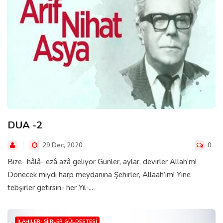
DUA -2
29 Dec, 2020
0
Bize- hâlâ- ezâ azâ geliyor Günler, aylar, devirler Allah’m!
Dönecek miydi harp meydanına Şehirler, Allaah’ım! Yine
tebşirler getirsin- her Yıl-...
İLAHILER- ŞIIRLER GÜLDESTESI