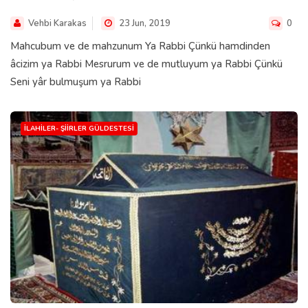
Vehbi Karakas
23 Jun, 2019
0
Mahcubum ve de mahzunum Ya Rabbi Çünkü hamdinden
âcizim ya Rabbi Mesrurum ve de mutluyum ya Rabbi Çünkü
Seni yâr bulmuşum ya Rabbi
İLAHILER- ŞIIRLER GÜLDESTESI