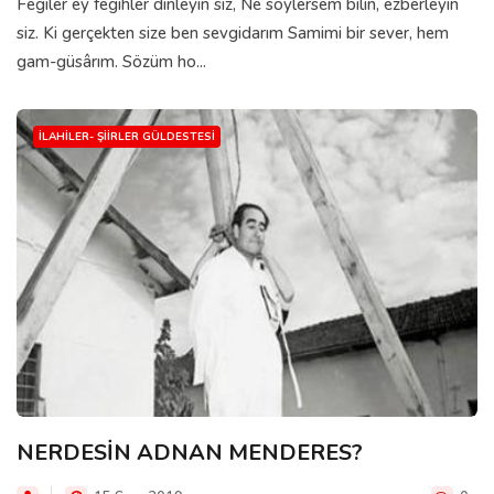
Fegiler ey fegihler dinleyin siz, Ne söylersem bilin, ezberleyin
siz. Ki gerçekten size ben sevgidarım Samimi bir sever, hem
gam-güsârım. Sözüm ho...
İLAHILER- ŞIIRLER GÜLDESTESI
NERDESİN ADNAN MENDERES?