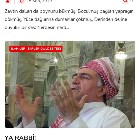
15 Sep, 2019
0
Zeytin dalları da boynunu bükmüş, Bozulmuş bağları yaprağın
dökmüş, Yüce dağlarına dumanlar çökmüş, Derinden derine
duyulur bir ses: Nerdesin nerd...
İLAHILER- ŞIIRLER GÜLDESTESI
YA RABBİ!