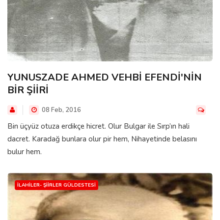
YUNUSZADE AHMED VEHBİ EFENDİ'NİN
BİR ŞİİRİ
08 Feb, 2016
Bin üçyüz otuza erdikçe hicret. Olur Bulgar ile Sırp’ın hali
dacret. Karadağ bunlara olur pir hem, Nihayetinde belasını
bulur hem.
İLAHILER- ŞIIRLER GÜLDESTESI