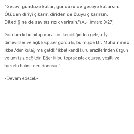
"
Geceyi gündüze katar, gündüzü de geceye katarsın.
Ölüden diriyi çıkarır, diriden de ölüyü çıkarırsın.
Dilediğine de sayısız rızık verirsin
."(Al-i İmran: 3/27)
Gördüm ki bu hitap irticali ve kendiliğinden gelişti. İyi
dinleyiciler ve açık kalpliler gördü ki, bu müjde
Dr. Muhammed
İkbal'
den kulağıma geldi; "İkbal kendi kuru arazilerinden üzgün
ve ümitsiz değildir. Eğer ki bu toprak ıslak olursa, yeşilli ve
huzurlu haline geri dönüşür."
-Devam edecek-