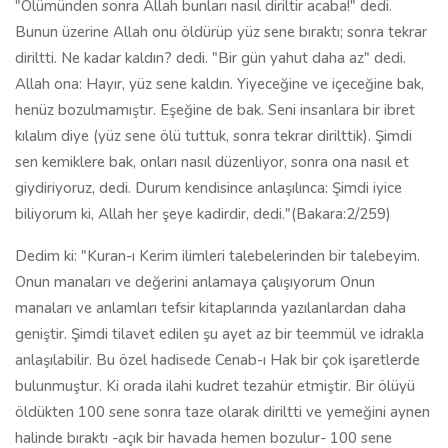
"Ölümünden sonra Allah bunları nasıl diriltir acaba!" dedi.
Bunun üzerine Allah onu öldürüp yüz sene bıraktı; sonra tekrar
diriltti. Ne kadar kaldın? dedi. "Bir gün yahut daha az" dedi.
Allah ona: Hayır, yüz sene kaldın. Yiyeceğine ve içeceğine bak,
henüz bozulmamıştır. Eşeğine de bak. Seni insanlara bir ibret
kılalım diye (yüz sene ölü tuttuk, sonra tekrar dirilttik). Şimdi
sen kemiklere bak, onları nasıl düzenliyor, sonra ona nasıl et
giydiriyoruz, dedi. Durum kendisince anlaşılınca: Şimdi iyice
biliyorum ki, Allah her şeye kadirdir, dedi."(Bakara:2/259)
Dedim ki: "Kuran-ı Kerim ilimleri talebelerinden bir talebeyim.
Onun manaları ve değerini anlamaya çalışıyorum Onun
manaları ve anlamları tefsir kitaplarında yazılanlardan daha
geniştir. Şimdi tilavet edilen şu ayet az bir teemmül ve idrakla
anlaşılabilir. Bu özel hadisede Cenab-ı Hak bir çok işaretlerde
bulunmuştur. Ki orada ilahi kudret tezahür etmiştir. Bir ölüyü
öldükten 100 sene sonra taze olarak diriltti ve yemeğini aynen
halinde bıraktı -açık bir havada hemen bozulur- 100 sene