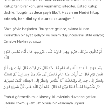
dinleyiciler bulunuyordu. Onlar benden ve Üstad Muhammed
Kutup'tan birer konuşma yapmamızı istediler. Üstad Kutup
dedi ki:
"bugün sadece şeyh Ebu'l Hasan en Nedvi hitap
edecek, ben dinleyici olarak kalacağım."
Söze şöyle başladım: "bu şehre gelince, aklıma Kur'an-ı
Kerim'den bir ayet geliyor ve benim düşüncelerimi istila ediyor;
Cenab-ı Hakkın şu sözü:
أَوْ كَالَّذِي مَرَّعَلَى قَرْيَةٍ وَهِيَ خَاوِيَةٌ عَلَى عُرُوشِهَا قَالَ أَنَّىَ يُحْيِـي هَـَذِهِ
اللّهُ
بَعْدَ مَوْتِهَا فَأَمَاتَهُ اللّهُ مِئَةَ عَامٍ ثُمَّ بَعَثَهُ قَالَ كَمْ لَبِثْتَ قَالَ لَبِثْتُ يَوْماً أَوْ
بَعْضَ يَوْمٍ قَالَ بَل لَّبِثْتَ مِئَةَ عَامٍ فَانظُرْ إِلَى طَعَامِكَ وَشَرَابِكَ لَمْ يَتَسَنَّهْ
وَانظُرْ إِلَى حِمَارِكَ وَلِنَجْعَلَكَ آيَةً لِّلنَّاسِ وَانظُرْ إِلَى العِظَامِ كَيْفَ نُنشِزُهَا
ثُمَّ نَكْسُوهَا لَحْماً فَلَمَّا تَبَيَّنَ لَهُ قَالَ أَعْلَمُ أَنَّ اللّهَ عَلَى كُلِّ شَيْءٍ قَدِيرٌ
"Yahut görmedin mi o kimseyi ki, evlerinin duvarları çatıları
üzerine çökmüş (alt üst olmuş bir kasabaya uğradı;