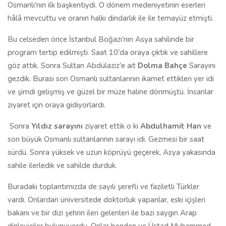
Osmanlı'nın ilk başkentiydi. O dönem medeniyetinin eserleri
hâlâ mevcuttu ve oranın halkı dindarlık ile ile temayüz etmişti.
Bu celseden önce İstanbul Boğazı'nın Asya sahilinde bir
program tertip edilmişti. Saat 10'da oraya çıktık ve sahillere
göz attık. Sonra Sultan Abdülaziz'e ait
Dolma Bahçe
Sarayını
gezdik. Burası son Osmanlı sultanlarının ikamet ettikleri yer idi
ve şimdi gelişmiş ve güzel bir müze haline dönmüştü. İnsanlar
ziyaret için oraya gidiyorlardı.
Sonra
Yıldız sarayını
ziyaret ettik o ki
Abdulhamit Han
ve
son büyük Osmanlı sultanlarının sarayı idi. Gezmesi bir saat
sürdü. Sonra yüksek ve uzun köprüyü geçerek, Asya yakasında
sahile ilerledik ve sahilde durduk.
Buradaki toplantımızda de sayılı şerefli ve faziletli Türkler
vardı. Onlardan üniversitede doktorluk yapanlar, eski içişleri
bakanı ve bir dizi şehrin ileri gelenleri ile bazı saygın Arap