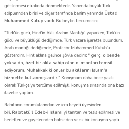
göstermesi etrafında dönmektedir. Yanımda büyük Türk
ediplerinden birisi ve diğer tarafında benim yanımda
Üstad
Muhammed Kutup
vardı. Bu beytin tercümesini;
"Türk'ün gücü, Hind'in Aklı, Arabın Mantığı" yaparken, Türk'ün
gücü ve büyüklüğü dediğimde, Türk yazara işarette bulundum.
Arab mantığı dediğimde, Profesör Muhammed Kutub'u
gösterdim. Hint aklına gelince şöyle dedim; "
gerçi o bende
yoksa da, özel bir akla sahip olan o insanları temsil
ediyorum. Muhakkak ki onlar bu akıllarını İslam'a
hizmette kullanmışlardır.
" Konışmam daha önce yazılı
olarak Türkçe'ye tercüme edilmişti, konuşma sırasında ona bazı
ilaveler yaptım.
Rabıtanın sorumlularından ve icra heyeti üyesinden
biri,
Rabıtatü'l Edeb-i İslami'
yi tanıtan ve tesis edilmesi ve
hedefleri ve gayelerinden bahseden veciz bir konuşma yaptı.