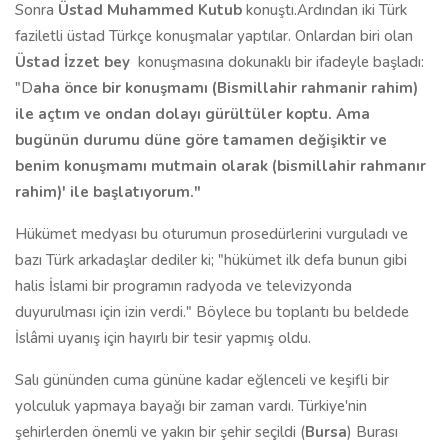
Sonra
Üstad Muhammed Kutub
konuştı.Ardından iki Türk
faziletli üstad Türkçe konuşmalar yaptılar. Onlardan biri olan
Üstad İzzet bey
konuşmasına dokunaklı bir ifadeyle başladı:
"D
aha önce bir konuşmamı (Bismillahir rahmanir rahim)
ile açtım ve ondan dolayı gürültüler koptu. Ama
bugünün durumu düne göre tamamen değişiktir ve
benim konuşmamı mutmain olarak (bismillahir rahmanır
rahim)' ile başlatıyorum."
Hükümet medyası bu oturumun prosedürlerini vurguladı ve
bazı Türk arkadaşlar dediler ki; "hükümet ilk defa bunun gibi
halis İslami bir programın radyoda ve televizyonda
duyurulması için izin verdi." Böylece bu toplantı bu beldede
İslâmi uyanış için hayırlı bir tesir yapmış oldu.
Salı gününden cuma gününe kadar eğlenceli ve keşifli bir
yolculuk yapmaya bayağı bir zaman vardı. Türkiye'nin
şehirlerden önemli ve yakın bir şehir seçildi (
Bursa
) Burası