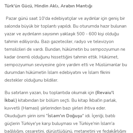
Türk'ün Gücü, Hindin Aklı, Arabın Mantığı
Pazar günü saat 10'da edebiyatçılar ve aydınlar için geniş bir
salonda büyük bir toplantı yapıldı. Bu oturumda hazır bulunan
yazar ve aydınların sayısının yaklaşık 500 - 600 kişi olduğu
tahmin ediliyordu. Bazı gazeteciler, radyo ve televizyon
temsilcileri de vardı. Bundan, hükümetin bu sempozyumun ne
kadar önemli olduğunu hissettiğini tahmin ettik. Hükümet,
sempozyumun seviyesine göre yardım etti ve Müslümanlar bu
durumdan hükümetin İslam edebiyatını ve İslam fikrini
destekler olduğunu bildiler.
Bu satırların yazarı, bu toplantıda okumak için
(Revaiu'l
İkbal)
kitabından bir bölüm seçti. Bu kitap İkbal'in parlak,
kuvvetli (Hamasi) şiirlerinden bazı şiirleri ihtiva eder.
Okuduğum şiirin ismi "
İslam'ın Doğuşu
" idi. İçeriği, batılı
güçlerin Türkiye'ye karşı buluşması ve Türkiye'nin İslam'a
bağlılığını, cesaretini, dürüstlüğünü, metanetini ve fedakârlığını