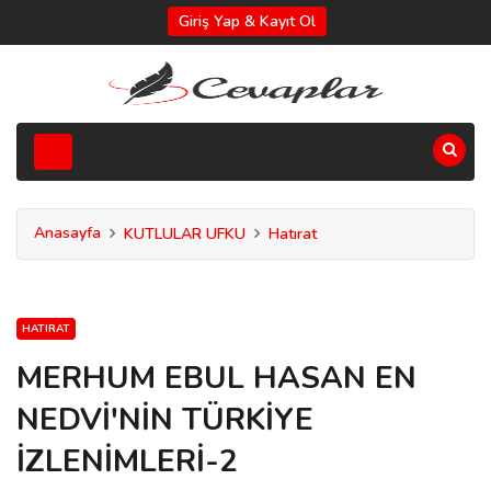
Giriş Yap & Kayıt Ol
Anasayfa
KUTLULAR UFKU
Hatırat
HATIRAT
MERHUM EBUL HASAN EN
NEDVİ'NİN TÜRKİYE
İZLENİMLERİ-2