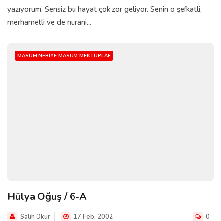
yazıyorum. Sensiz bu hayat çok zor geliyor. Senin o şefkatli,
merhametli ve de nurani...
MASUM NEBIYE MASUM MEKTUPLAR
Hülya Oğuş / 6-A
Salih Okur
17 Feb, 2002
0