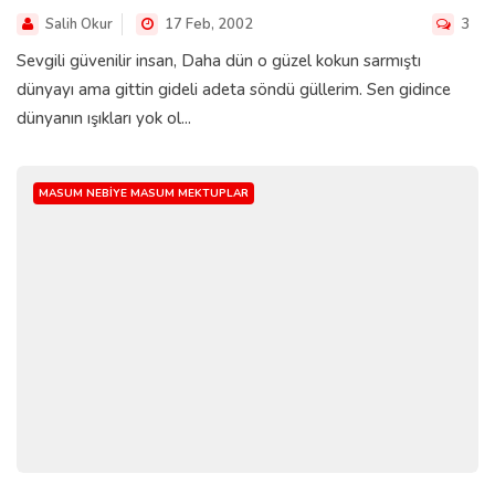
Salih Okur
17 Feb, 2002
3
Sevgili güvenilir insan, Daha dün o güzel kokun sarmıştı
dünyayı ama gittin gideli adeta söndü güllerim. Sen gidince
dünyanın ışıkları yok ol...
MASUM NEBIYE MASUM MEKTUPLAR