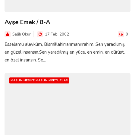
Ayşe Emek / 8-A
Salih Okur
17 Feb, 2002
0
Esselamü aleyküm, Bismillahirrahmanırrahim. Sen yaradılmış
en güzel insansın.Sen yaradılmış en yüce, en emin, en dürüst,
en özel insansın. Se...
MASUM NEBIYE MASUM MEKTUPLAR