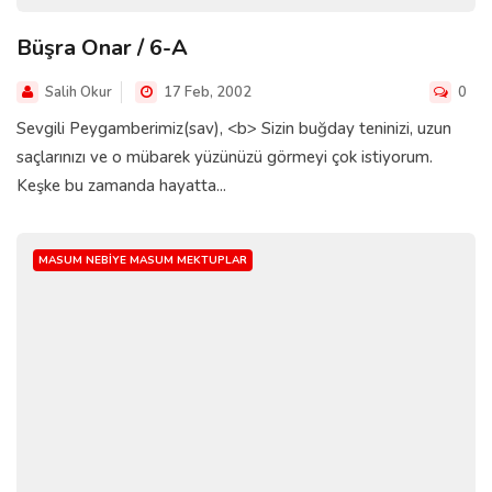
Büşra Onar / 6-A
Salih Okur
17 Feb, 2002
0
Sevgili Peygamberimiz(sav), <b> Sizin buğday teninizi, uzun
saçlarınızı ve o mübarek yüzünüzü görmeyi çok istiyorum.
Keşke bu zamanda hayatta...
MASUM NEBIYE MASUM MEKTUPLAR