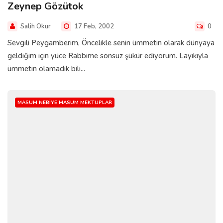
Zeynep Gözütok
Salih Okur
17 Feb, 2002
0
Sevgili Peygamberim, Öncelikle senin ümmetin olarak dünyaya
geldiğim için yüce Rabbime sonsuz şükür ediyorum. Layıkıyla
ümmetin olamadık bili...
MASUM NEBIYE MASUM MEKTUPLAR