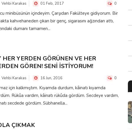
Vehbi Karakas
01 Feb, 2017
0
cu minibüsünün içindeyim. Çarşıdan Fakülteye gidiyorum. Bir
akta kahvehaneden çıkan bir genç, sigarasını ağzından attı,
zındaki dumanı tamamen...
Y HER YERDEN GÖRÜNEN VE HER
ERDEN GÖREN! SENİ İSTİYORUM!
Vehbi Karakas
16 Jun, 2016
0
maz için kalkmıştım. Kıyamda durdum, kâinatı kıyamda
rdüm. Rükûa vardım, kâinatı rükûda gördüm. Secdeye vardım,
natı secdede gördüm. Sübhanella...
OLA ÇIKMAK