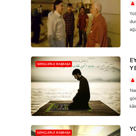
Yol
dur
ağ
E
GENÇLERLE BAŞBAŞA
Y
Na
gö
kâi
Y
GENÇLERLE BAŞBAŞA