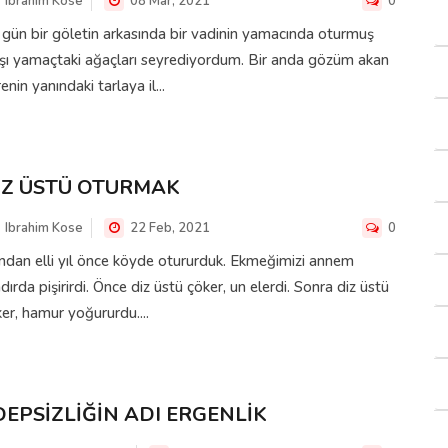
Ibrahim Kose
08 Mar, 2021
0
 gün bir göletin arkasında bir vadinin yamacında oturmuş
şı yamaçtaki ağaçları seyrediyordum. Bir anda gözüm akan
enin yanındaki tarlaya il...
İZ ÜSTÜ OTURMAK
Ibrahim Kose
22 Feb, 2021
0
dan elli yıl önce köyde otururduk. Ekmeğimizi annem
dırda pişirirdi. Önce diz üstü çöker, un elerdi. Sonra diz üstü
er, hamur yoğururdu....
DEPSİZLİĞİN ADI ERGENLİK