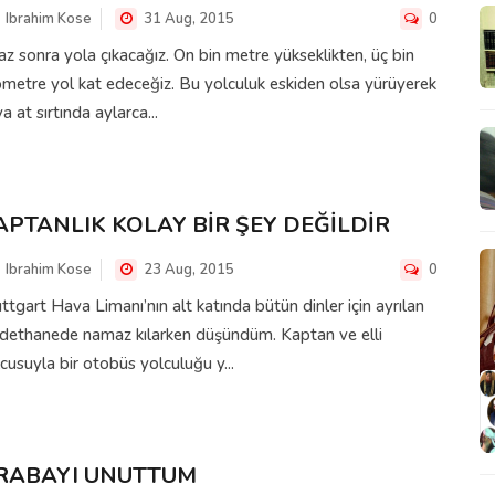
Ibrahim Kose
31 Aug, 2015
0
az sonra yola çıkacağız. On bin metre yükseklikten, üç bin
ometre yol kat edeceğiz. Bu yolculuk eskiden olsa yürüyerek
a at sırtında aylarca...
APTANLIK KOLAY BİR ŞEY DEĞİLDİR
Ibrahim Kose
23 Aug, 2015
0
ttgart Hava Limanı’nın alt katında bütün dinler için ayrılan
adethanede namaz kılarken düşündüm. Kaptan ve elli
cusuyla bir otobüs yolculuğu y...
RABAYI UNUTTUM