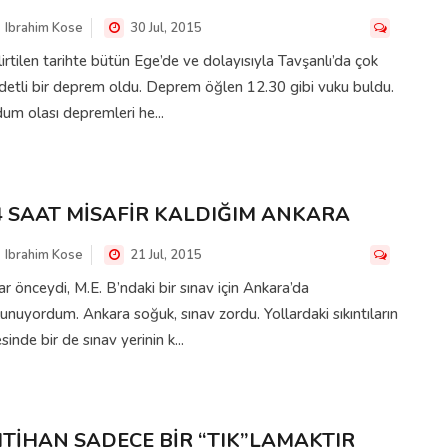
Ibrahim Kose
30 Jul, 2015
irtilen tarihte bütün Ege’de ve dolayısıyla Tavşanlı’da çok
detli bir deprem oldu. Deprem öğlen 12.30 gibi vuku buldu.
um olası depremleri he...
4 SAAT MİSAFİR KALDIĞIM ANKARA
Ibrahim Kose
21 Jul, 2015
lar önceydi, M.E. B’ndaki bir sınav için Ankara’da
unuyordum. Ankara soğuk, sınav zordu. Yollardaki sıkıntıların
sinde bir de sınav yerinin k...
MTİHAN SADECE BİR “TIK”LAMAKTIR