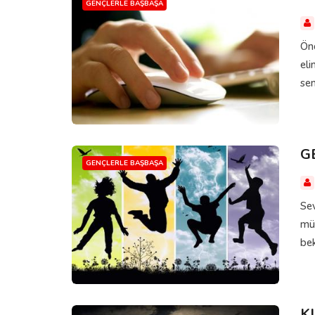
GENÇLERLE BAŞBAŞA
Önc
eli
sen
G
GENÇLERLE BAŞBAŞA
Sev
müm
bek
K