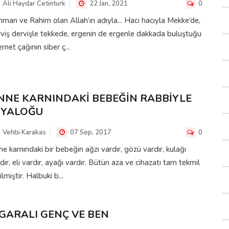
Ali Haydar Cetinturk
22 Jan, 2021
0
man ve Rahim olan Allah’ın adıyla... Hacı hacıyla Mekke’de,
viş dervişle tekkede, ergenin de ergenle dakkada buluştuğu
ernet çağının siber ç...
NNE KARNINDAKİ BEBEĞİN RABBİYLE
İYALOĞU
Vehbi Karakas
07 Sep, 2017
0
e karnındaki bir bebeğin ağzı vardır, gözü vardır, kulağı
dır, eli vardır, ayağı vardır. Bütün aza ve cihazatı tam tekmil
ilmiştir. Halbuki b...
İGARALI GENÇ VE BEN