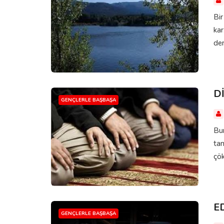
Bir
kar
der
D
GENÇLERLE BAŞBAŞA
Bun
tan
çök
E
GENÇLERLE BAŞBAŞA