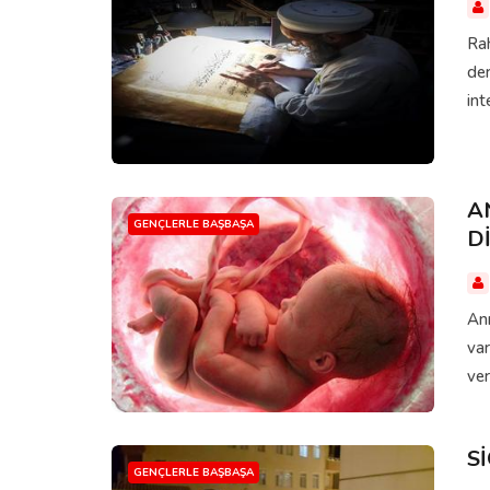
Rah
der
int
A
GENÇLERLE BAŞBAŞA
D
Ann
var
ver
S
GENÇLERLE BAŞBAŞA