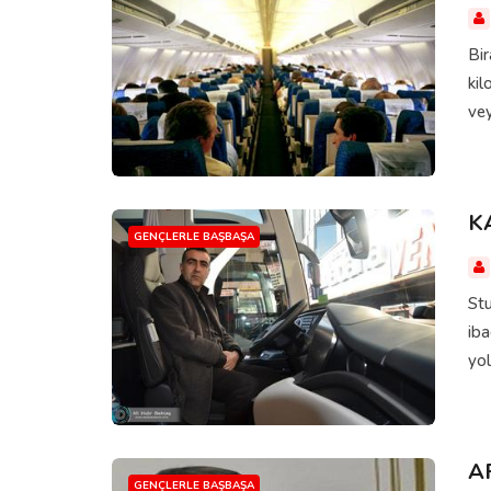
Bir
kil
vey
K
GENÇLERLE BAŞBAŞA
Stu
ib
yol
A
GENÇLERLE BAŞBAŞA