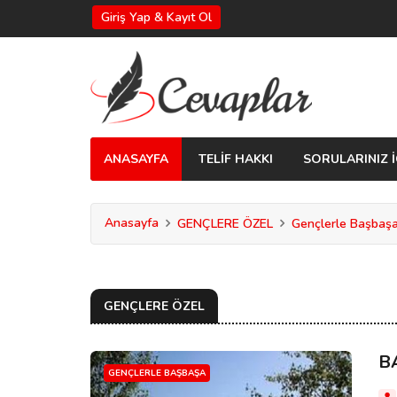
Giriş Yap & Kayıt Ol
ANASAYFA
TELİF HAKKI
SORULARINIZ İ
Anasayfa
GENÇLERE ÖZEL
Gençlerle Başbaş
GENÇLERE ÖZEL
B
GENÇLERLE BAŞBAŞA