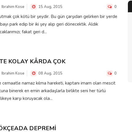
Ibrahim Kose
15 Aug, 2015
0
tmak çok kötü bir şeydir. Bu gün çarşıdan gelirken bir yerde
bayı park edip bir iki şey alıp geri dönecektik. Aldık
caklarımızı; fakat geri d...
ŞTE KOLAY KÂRDA ÇOK
Ibrahim Kose
08 Aug, 2015
0
e cemaatle namaz kılma hareketi, kaptanı imam olan mescit
una binerek en emin arkadaşlarla birlikte seni her türlü
likeye karşı koruyacak ola...
ÖKÇEADA DEPREMİ