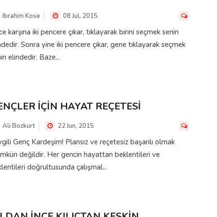
Ibrahim Kose
08 Jul, 2015
e karşına iki pencere çıkar, tıklayarak birini seçmek senin
ndedir. Sonra yine iki pencere çıkar, gene tıklayarak seçmek
in elindedir. Baze...
ENÇLER İÇİN HAYAT REÇETESİ
Ali Bozkurt
22 Jun, 2015
gili Genç Kardeşim! Plansız ve reçetesiz başarılı olmak
kün değildir. Her gencin hayattan beklentileri ve
lentileri doğrultusunda çalışmal...
ILDAN İNCE KILIÇTAN KESKİN