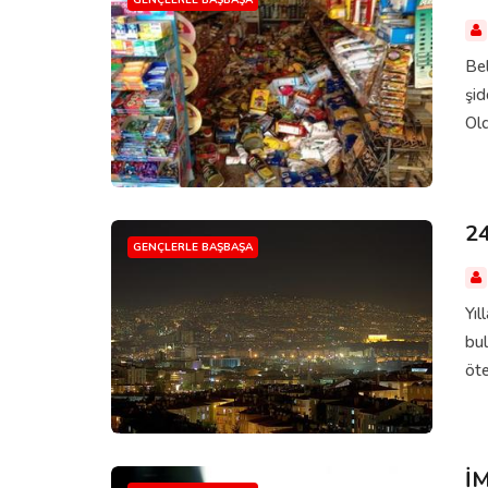
Bel
şid
Old
2
GENÇLERLE BAŞBAŞA
Yıl
bul
öte
İ