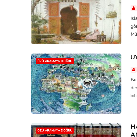
İsl
gön
Müş
U
ÖZÜ ARAMAYA DOĞRU
Bü
der
bil
H
ÖZÜ ARAMAYA DOĞRU
A