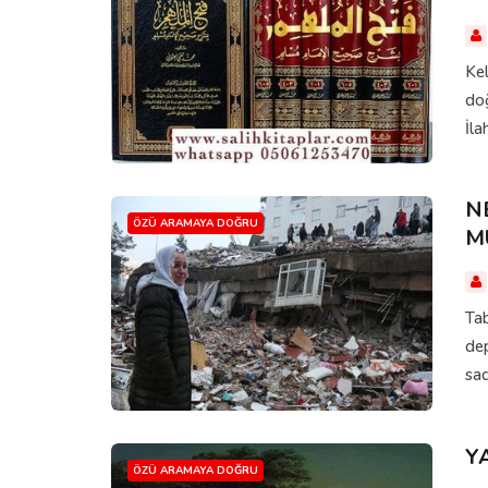
Kel
doğ
İlah
N
ÖZÜ ARAMAYA DOĞRU
M
Tab
dep
sad
Y
ÖZÜ ARAMAYA DOĞRU