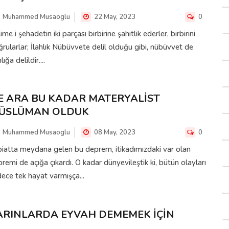
Muhammed Musaoglu
22 May, 2023
0
ime i şehadetin iki parçası birbirine şahitlik ederler, birbirini
rularlar; İlahlık Nübüvvete delil olduğu gibi, nübüvvet de
lığa delildir....
E ARA BU KADAR MATERYALİST
ÜSLÜMAN OLDUK
Muhammed Musaoglu
08 May, 2023
0
iatta meydana gelen bu deprem, itikadımızdaki var olan
remi de açığa çıkardı. O kadar dünyevileştik ki, bütün olayları
ece tek hayat varmışça...
ARINLARDA EYVAH DEMEMEK İÇİN