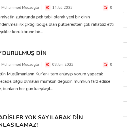
Muhammed Musaoglu
14 Jul, 2023
0
amiyetin zuhurunda pek tabii olarak yeni bir dinin
derilmesi ilk çıktığı bölge olan putperestleri çok rahatsız etti.
rikler körü körüne bir...
YDURULMUŞ DİN
Muhammed Musaoglu
08 Jun, 2023
0
tün Müslümanların Kur’an’ı tam anlayıp yorum yapacak
ecede bilgili olmaları mümkün değildir, mümkün farz edilse
e, bunların her gün karşılaşıl...
ADİSLER YOK SAYILARAK DİN
NLAŞILAMAZ!