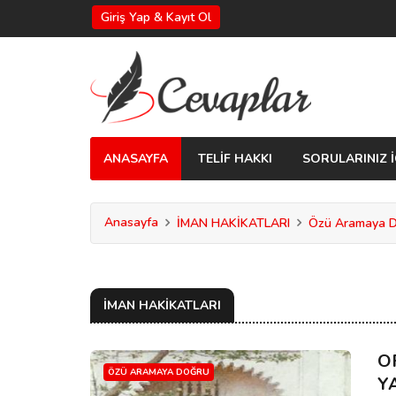
Giriş Yap & Kayıt Ol
ANASAYFA
TELİF HAKKI
SORULARINIZ İ
Anasayfa
İMAN HAKİKATLARI
Özü Aramaya 
İMAN HAKİKATLARI
O
ÖZÜ ARAMAYA DOĞRU
Y