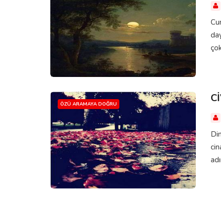
Cum
day
çok
C
ÖZÜ ARAMAYA DOĞRU
Din
cin
adı