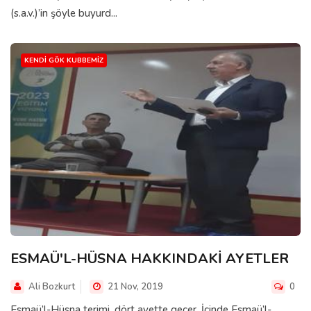
(s.a.v.)’in şöyle buyurd...
KENDI GÖK KUBBEMIZ
ESMAÜ'L-HÜSNA HAKKINDAKİ AYETLER
Ali Bozkurt
21 Nov, 2019
0
Esmaü’l-Hüsna terimi, dört ayette geçer. İçinde Esmaü’l-