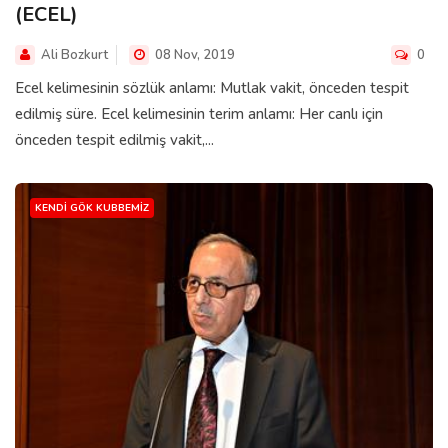
(ECEL)
Ali Bozkurt
08 Nov, 2019
0
Ecel kelimesinin sözlük anlamı: Mutlak vakit, önceden tespit
edilmiş süre. Ecel kelimesinin terim anlamı: Her canlı için
önceden tespit edilmiş vakit,...
KENDI GÖK KUBBEMIZ