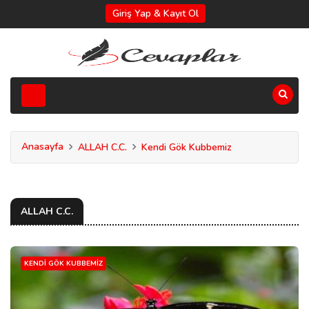
Giriş Yap & Kayıt Ol
Anasayfa
ALLAH C.C.
Kendi Gök Kubbemiz
ALLAH C.C.
KENDI GÖK KUBBEMIZ