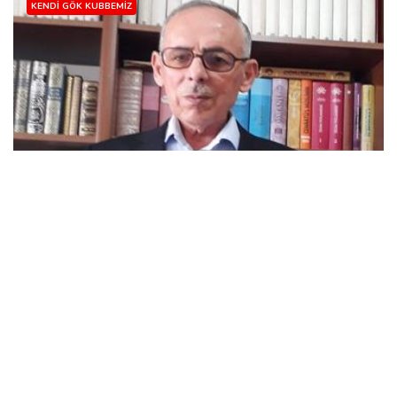
KENDI GÖK KUBBEMIZ
ALLAH'IN SUBUTİ SIFATLARI-4
Ali Bozkurt
01 Sep, 2019
4-Allah’ın Basar Sıfatı Basar, görmek demektir. Allah, her
zaman, bütün varlıkları bütün boyutlarıyla görür. İnsanın
görmesi ile Allah’ın görmesi...