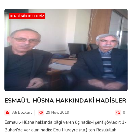
KENDI GÖK KUBBEMIZ
ESMAÜ'L-HÜSNA HAKKINDAKİ HADİSLER
Ali Bozkurt
29 Nov, 2019
0
Esmaü’l-Hüsna hakkında bilgi veren üç hadis-i şerif şöyledir: 1-
Buhari’de yer alan hadis: Ebu Hureyre (r.a.)’ten Resulullah