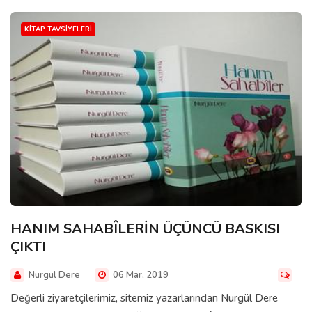
KITAP TAVSIYELERI
HANIM SAHABÎLERİN ÜÇÜNCÜ BASKISI
ÇIKTI
Nurgul Dere
06 Mar, 2019
Değerli ziyaretçilerimiz, sitemiz yazarlarından Nurgül Dere