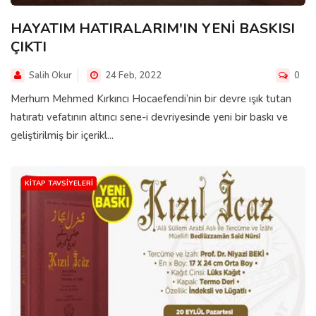
HAYATIM HATIRALARIM'IN YENİ BASKISI
ÇIKTI
Salih Okur
24 Feb, 2022
0
Merhum Mehmed Kırkıncı Hocaefendi’nin bir devre ışık tutan
hatıratı vefatının altıncı sene-i devriyesinde yeni bir baskı ve
geliştirilmiş bir içerikl...
KITAP TAVSIYELERI