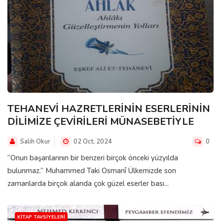
TEHANEVİ HAZRETLERİNİN ESERLERİNİN
DİLİMİZE ÇEVİRİLERİ MÜNASEBETİYLE
Salih Okur
02 Oct, 2024
0
“Onun başarılarının bir benzeri birçok önceki yüzyılda
bulunmaz.” Muhammed Taki Osmanî Ülkemizde son
zamanlarda birçok alanda çok güzel eserler bası...
KITAP TAVSIYELERI