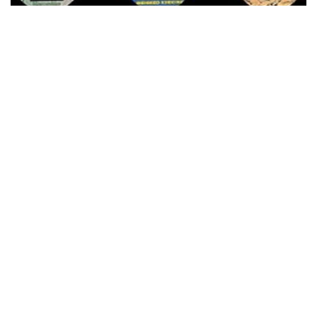
MEHMED KIRKINCI HOCA VE HİKMET
PIRILTILARI
14 May, 2013
Mehmed Kırkıncı Hoca’nın Hikmet Pırıltıları ismi en son,
2007’de Zafer Yayınları’ndan çıkmış. Üç yüz on bahisten oluşan
bu kitap, aforizmalar* tarzın...
KITAP TAVSIYELERI