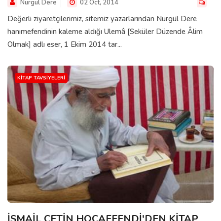
Nurgul Dere
02 Oct, 2014
Değerli ziyaretçilerimiz, sitemiz yazarlarından Nurgül Dere
hanımefendinin kaleme aldığı Ulemâ [Seküler Düzende Âlim
Olmak] adlı eser, 1 Ekim 2014 tar...
KITAP TAVSIYELERI
İSMAİL ÇETİN HOCAEFENDİ'DEN KİTAP