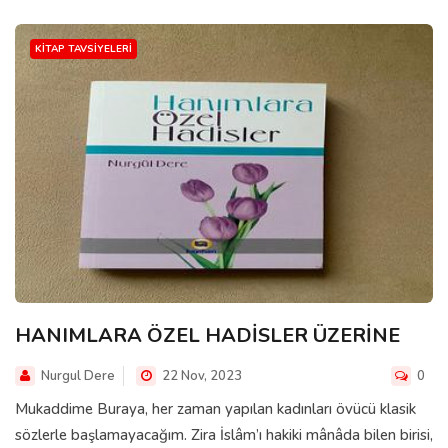
KITAP TAVSIYELERI
HANIMLARA ÖZEL HADİSLER ÜZERİNE
Nurgul Dere
22 Nov, 2023
0
Mukaddime Buraya, her zaman yapılan kadınları övücü klasik
sözlerle başlamayacağım. Zira İslâm’ı hakiki mânâda bilen birisi,