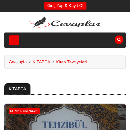
Giriş Yap & Kayıt Ol
Anasayfa
KİTAPÇA
Kitap Tavsiyeleri
KİTAPÇA
KITAP TAVSIYELERI