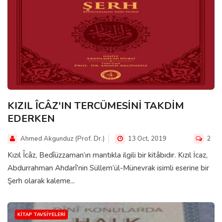
KIZIL ÎCÂZ'IN TERCÜMESİNİ TAKDİM
EDERKEN
Ahmed Akgunduz (Prof. Dr.)
13 Oct, 2019
2
Kızıl Îcâz, Bedîüzzaman’ın mantıkla ilgili bir kitâbıdır. Kızıl İcaz,
Abdurrahman Ahdarî’nin Süllem’ül-Münevrak isimli eserine bir
Şerh olarak kaleme...
KITAP TAVSIYELERI