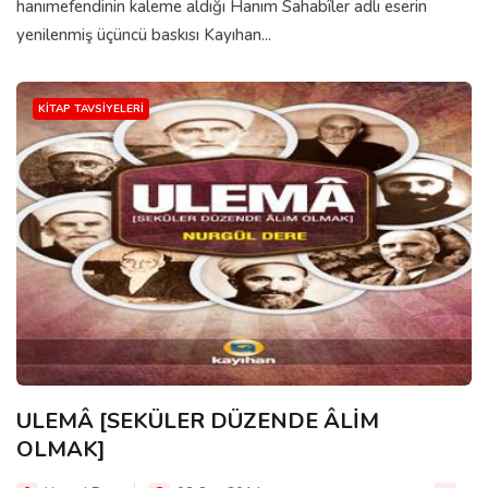
hanımefendinin kaleme aldığı Hanım Sahabîler adlı eserin
yenilenmiş üçüncü baskısı Kayıhan...
KITAP TAVSIYELERI
ULEMÂ [SEKÜLER DÜZENDE ÂLİM
OLMAK]