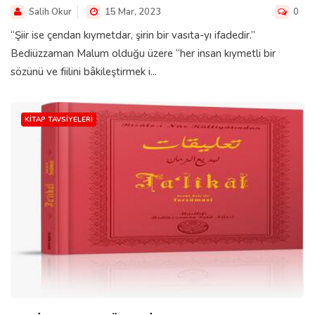
Salih Okur
15 Mar, 2023
0
“Şiir ise çendan kıymetdar, şirin bir vasıta-yı ifadedir.”
Bediüzzaman Malum olduğu üzere “her insan kıymetli bir
sözünü ve fiilini bâkileştirmek i...
KITAP TAVSIYELERI