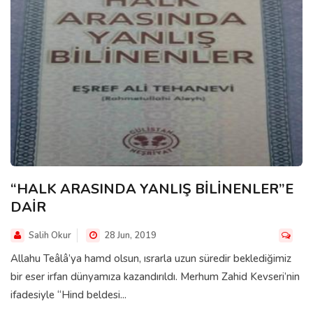
“HALK ARASINDA YANLIŞ BİLİNENLER”E
DAİR
Salih Okur
28 Jun, 2019
Allahu Teâlâ’ya hamd olsun, ısrarla uzun süredir beklediğimiz
bir eser irfan dünyamıza kazandırıldı. Merhum Zahid Kevseri’nin
ifadesiyle “Hind beldesi...