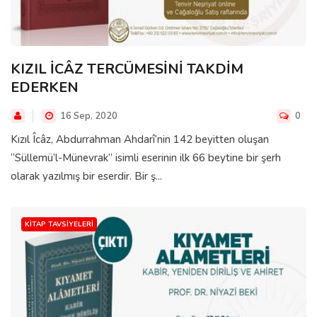
KIZIL İCÂZ TERCÜMESİNİ TAKDİM
EDERKEN
16 Sep, 2020
0
Kızıl Îcâz, Abdurrahman Ahdarî’nin 142 beyitten oluşan
“Süllemü’l-Münevrak” isimli eserinin ilk 66 beytine bir şerh
olarak yazılmış bir eserdir. Bir ş...
KITAP TAVSIYELERI