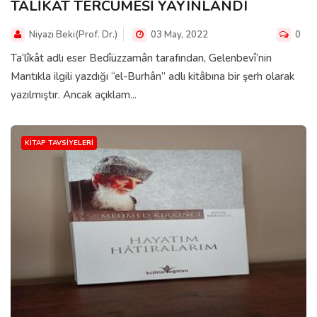
TALİKAT TERCÜMESİ YAYINLANDI
Niyazi Beki(Prof. Dr.)
03 May, 2022
0
Ta‘lîkât adlı eser Bedîüzzamân tarafından, Gelenbevî’nin
Mantıkla ilgili yazdığı “el-Burhân” adlı kitâbına bir şerh olarak
yazılmıştır. Ancak açıklam...
KITAP TAVSIYELERI