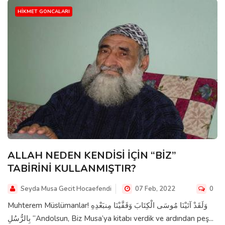
HIKMET GONCALARI
ALLAH NEDEN KENDİSİ İÇİN “BİZ”
TABİRİNİ KULLANMIŞTIR?
Seyda Musa Gecit Hocaefendi
07 Feb, 2022
0
Muhterem Müslümanlar! وَلَقَدْ آتَيْنَا مُوسَى الْكِتَابَ وَقَفَّيْنَا مِنبَعْدِهِ
بِالرُّسُلِ “Andolsun, Biz Musa’ya kitabı verdik ve ardından peş...