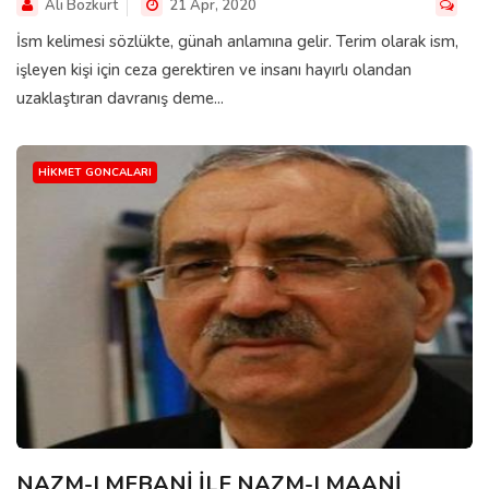
Ali Bozkurt
21 Apr, 2020
İsm kelimesi sözlükte, günah anlamına gelir. Terim olarak ism,
işleyen kişi için ceza gerektiren ve insanı hayırlı olandan
uzaklaştıran davranış deme...
HIKMET GONCALARI
NAZM-I MEBANİ İLE NAZM-I MAANİ