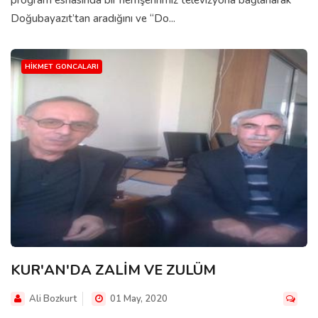
program esnasında bir hemşehrimiz televizyona bağlanarak
Doğubayazıt’tan aradığını ve “Do...
HIKMET GONCALARI
KUR'AN'DA ZALİM VE ZULÜM
Ali Bozkurt
01 May, 2020