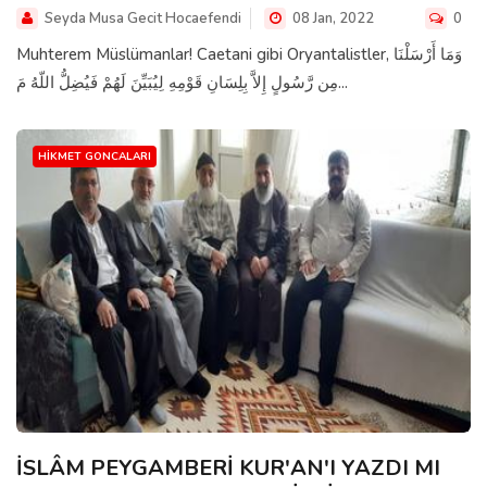
Seyda Musa Gecit Hocaefendi
08 Jan, 2022
0
Muhterem Müslümanlar! Caetani gibi Oryantalistler, وَمَا أَرْسَلْنَا
مِن رَّسُولٍ إِلاَّ بِلِسَانِ قَوْمِهِ لِيُبَيِّنَ لَهُمْ فَيُضِلُّ اللّهُ مَ...
HIKMET GONCALARI
İSLÂM PEYGAMBERİ KUR'AN'I YAZDI MI