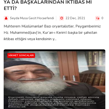
YA DA BAŞKALARINDAN İKTİBAS MI
ETTİ?
Seyda Musa Gecit Hocaefendi
22 Dec, 2021
0
Muhterem Müslümanlar! Bazı oryantalistler, Peygamberimiz
Hz. Muhammed(sav)’in, Kur’an-ı Kerim’i başka bir şahıstan
iktibas ettiğini veya kendisinin y...
HIKMET GONCALARI