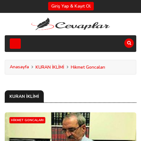
Giriş Yap & Kayıt Ol
Anasayfa
KURAN İKLİMİ
Hikmet Goncaları
KURAN İKLİMİ
HIKMET GONCALARI