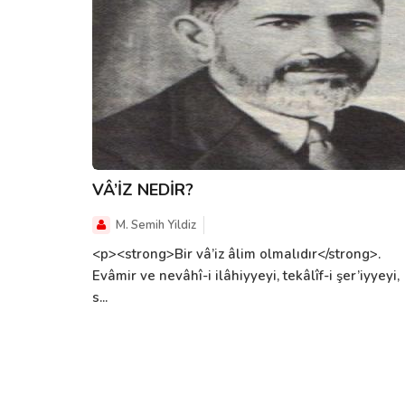
VÂ’İZ NEDİR?
M. Semih Yildiz
<p><strong>Bir vâ’iz âlim olmalıdır</strong>.
Evâmir ve nevâhî-i ilâhiyyeyi, tekâlîf-i şer’iyyeyi,
s...