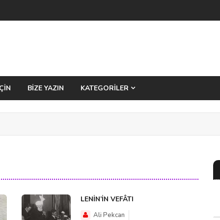
ÇİN
BİZE YAZIN
KATEGORİLER
LENİN’İN VEFÂTI
Ali Pekcan