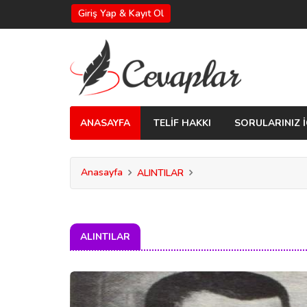
Giriş Yap & Kayıt Ol
ANASAYFA
TELİF HAKKI
SORULARINIZ İ
Anasayfa
ALINTILAR
ALINTILAR