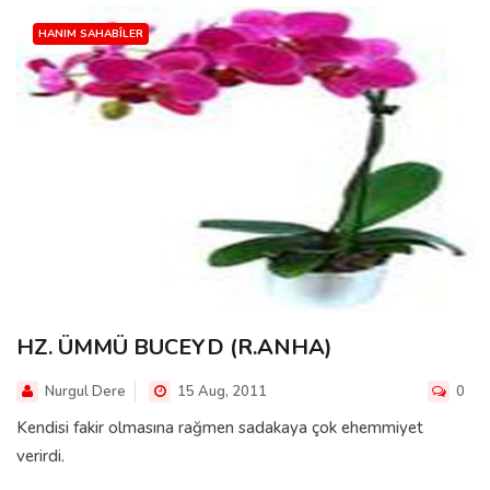
HANIM SAHABÎLER
HZ. ÜMMÜ BUCEYD (R.ANHA)
Nurgul Dere
15 Aug, 2011
0
Kendisi fakir olmasına rağmen sadakaya çok ehemmiyet
verirdi.