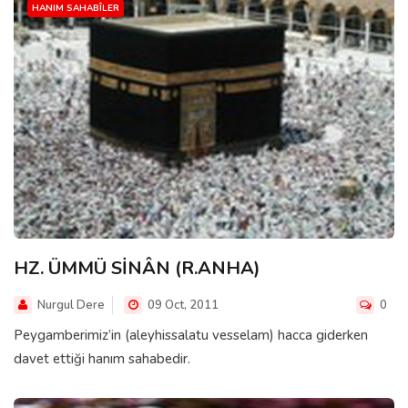
HANIM SAHABÎLER
HZ. ÜMMÜ SİNÂN (R.ANHA)
Nurgul Dere
09 Oct, 2011
0
Peygamberimiz’in (aleyhissalatu vesselam) hacca giderken
davet ettiği hanım sahabedir.