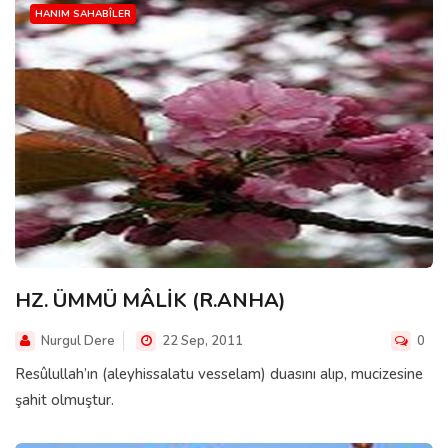
HANIM SAHABÎLER
HZ. ÜMMÜ MÂLİK (R.ANHA)
Nurgul Dere
22 Sep, 2011
0
Resûlullah’ın (aleyhissalatu vesselam) duasını alıp, mucizesine
şahit olmuştur.