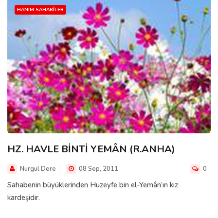
HANIM SAHABÎLER
HZ. HAVLE BİNTİ YEMÂN (R.ANHA)
Nurgul Dere
08 Sep, 2011
0
Sahabenin büyüklerinden Huzeyfe bin el-Yemân’ın kız
kardeşidir.