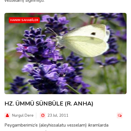
vesselam) sığınmıştı.
HANIM SAHABÎLER
HZ. ÜMMÜ SÜNBÜLE (R. ANHA)
Nurgul Dere
23 Jul, 2011
Peygamberimiz’e (aleyhissalatu vesselam) ikramlarda