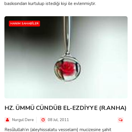
baskısından kurtulup istediği kişi ile evlenmiştir.
HANIM SAHABÎLER
HZ. ÜMMÜ CÜNDÜB EL-EZDİYYE (R.ANHA)
Nurgul Dere
08 Jul, 2011
Resûlullah’ın (aleyhissalatu vesselam) mucizesine şahit