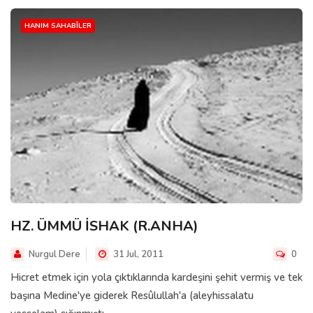
HANIM SAHABÎLER
HZ. ÜMMÜ İSHAK (R.ANHA)
Nurgul Dere
31 Jul, 2011
0
Hicret etmek için yola çıktıklarında kardeşini şehit vermiş ve tek
başına Medine'ye giderek Resûlullah'a (aleyhissalatu