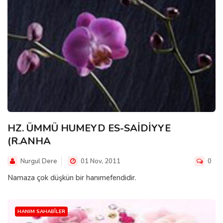
HZ. ÜMMÜ HUMEYD ES-SAİDİYYE
(R.ANHA
Nurgul Dere
01 Nov, 2011
0
Namaza çok düşkün bir hanımefendidir.
HANIM SAHABÎLER