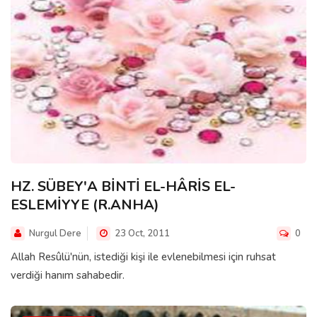
HZ. SÜBEY'A BİNTİ EL-HÂRİS EL-
ESLEMİYYE (R.ANHA)
Nurgul Dere
23 Oct, 2011
0
Allah Resûlü'nün, istediği kişi ile evlenebilmesi için ruhsat
verdiği hanım sahabedir.