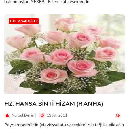
bulunmuştur. NESEBİ: Eslem kabilesindendir.
HANIM SAHABÎLER
HZ. HANSA BİNTİ HİZAM (R.ANHA)
Nurgul Dere
15 Jul, 2011
Peygamberimiz’in (aleyhissalatu vesselam) desteği ile ailesinin