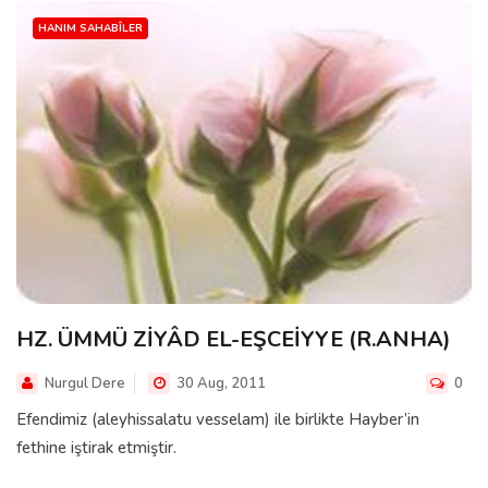
HANIM SAHABÎLER
HZ. ÜMMÜ ZİYÂD EL-EŞCEİYYE (R.ANHA)
Nurgul Dere
30 Aug, 2011
0
Efendimiz (aleyhissalatu vesselam) ile birlikte Hayber’in
fethine iştirak etmiştir.