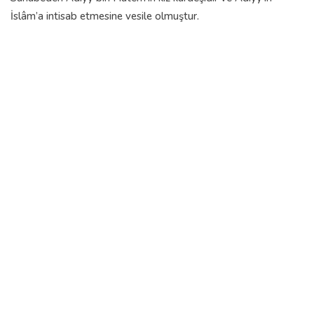
İslâm’a intisab etmesine vesile olmuştur.
HANIM SAHABÎLER
HZ. ÜMMÜ KAHLE (R.ANHA)
Nurgul Dere
15 Jun, 2011