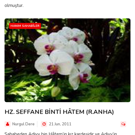
olmuştur.
HANIM SAHABÎLER
HZ. SEFFANE BİNTİ HÂTEM (R.ANHA)
Nurgul Dere
21 Jun, 2011
Sahabeden Adiyy bin Hâtem’in kız kardeşidir ve Adiyy’in