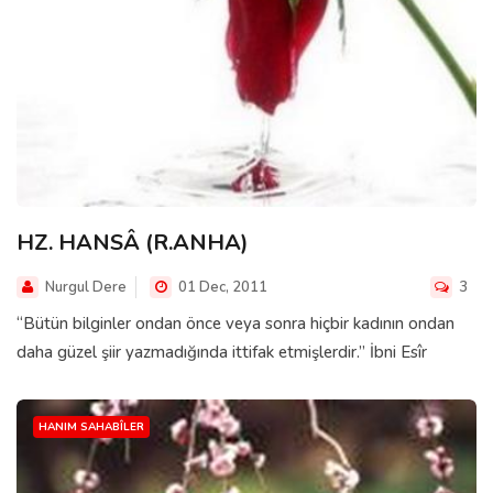
HZ. HANSÂ (R.ANHA)
Nurgul Dere
01 Dec, 2011
3
“Bütün bilginler ondan önce veya sonra hiçbir kadının ondan
daha güzel şiir yazmadığında ittifak etmişlerdir.” İbni Esîr
HANIM SAHABÎLER