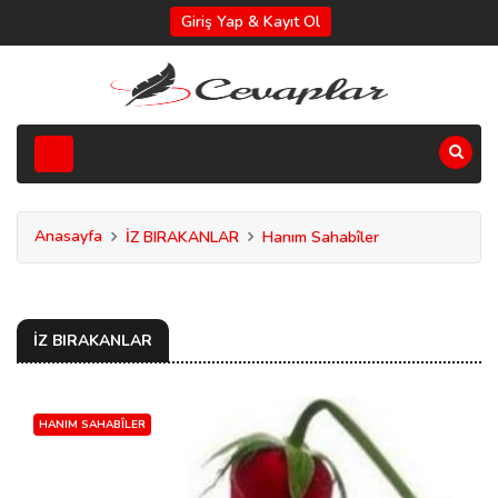
Giriş Yap & Kayıt Ol
Anasayfa
İZ BIRAKANLAR
Hanım Sahabîler
İZ BIRAKANLAR
HANIM SAHABÎLER