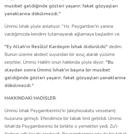
musibet geldiğinde gözleri yaşarır; fakat gözyaşları
yanaklarına dökülmezdi."
Ümmü İshak şöyle anlatıyor: "Hz. Peygamber'in yanına
vardığımızda kendimi tutamayarak ağlamaya başladım ve:
"Ey Allah'ın Resûlü! Kardeşim İshak öldürüldü"
dedim.
Bunun üzerine abdest suyundan bir avuç alarak yüzüme
serptiler. Ümmü Hakîm onun hakkında şöyle diyor
: "Bu
olaydan sonra Ümmü İshak'ın başına bir musibet
geldiğinde gözleri yaşarır, fakat gözyaşları yanaklarına
dökülmezdi."
HAKKINDAKİ HADİSLER
:
Ümmü İshak Peygamberimiz'in (aleyhissalatu vesselam)
huzuruna girmişti. Efendimize bir tabak tirid getirildi. Ümmü
İshak'da Peygamberimiz ile birlikte o yemekten yedi. Zu'l-