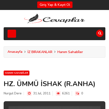
Giriş Yap & Kayıt Ol
Anasayfa
İZ BIRAKANLAR
Hanım Sahabîler
HANIM SAHABÎLER
HZ. ÜMMÜ İSHAK (R.ANHA)
Nurgul Dere
31 Jul, 2011
6261
0