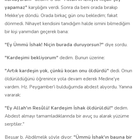
yapamaz"
karşılığını verdi. Sonra da beni orada bırakıp
Mekke'ye döndü. Orada birkaç gün onu bekledim; fakat
dönmedi. Nihayet kendisini tanıdığım halde ismini bilmediğim
bir kişi yanımdan geçerek bana:
"Ey Ümmü İshak! Niçin burada duruyorsun?"
diye sordu.
"Kardeşimi bekliyorum"
dedim. Bunun üzerine:
"Artık kardeşin yok, çünkü kocan onu öldürdü"
dedi. Onun
öldürüldüğünü öğrenince yola devam ederek Medine'ye
vardım. Hz. Peygamber'i bulduğumda abdest alıyordu. Yanına
vararak:
"Ey Allah'ın Resûlü! Kardeşim İshak öldürüldü!"
dedim.
Abdest almayı tamamladıklarında bir avuç su alarak yüzüme
serptiler."
Beşşar b. Abdilmelik şöyle diyor:
"Ümmü İshak'ın başına bir