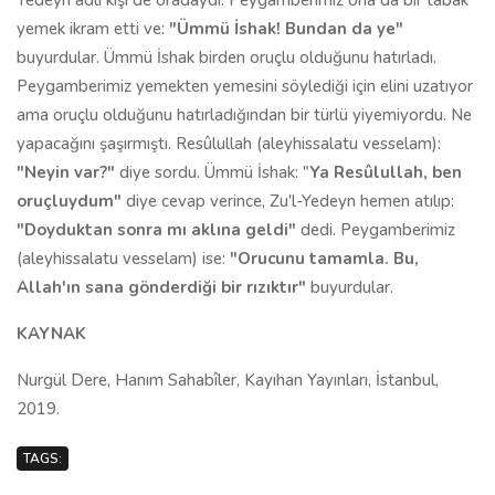
Yedeyn adlı kişi de oradaydı. Peygamberimiz ona da bir tabak
yemek ikram etti ve:
"Ümmü İshak! Bundan da ye"
buyurdular. Ümmü İshak birden oruçlu olduğunu hatırladı.
Peygamberimiz yemekten yemesini söylediği için elini uzatıyor
ama oruçlu olduğunu hatırladığından bir türlü yiyemiyordu. Ne
yapacağını şaşırmıştı. Resûlullah (aleyhissalatu vesselam):
"Neyin var?"
diye sordu. Ümmü İshak: "
Ya Resûlullah, ben
oruçluydum"
diye cevap verince, Zu'l-Yedeyn hemen atılıp:
"Doyduktan sonra mı aklına geldi"
dedi. Peygamberimiz
(aleyhissalatu vesselam) ise:
"Orucunu tamamla. Bu,
Allah'ın sana gönderdiği bir rızıktır"
buyurdular.
KAYNAK
Nurgül Dere, Hanım Sahabîler, Kayıhan Yayınları, İstanbul,
2019.
TAGS: