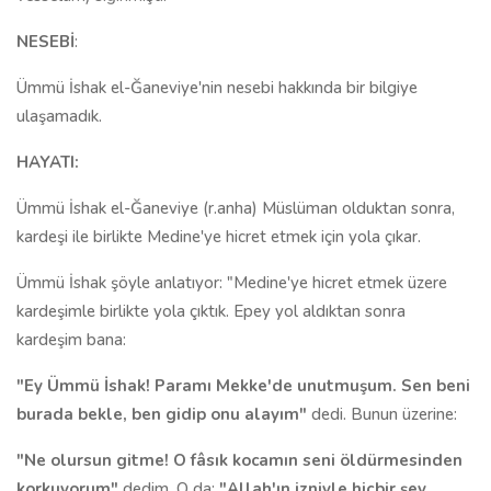
NESEBİ
:
Ümmü İshak el-Ğaneviye'nin nesebi hakkında bir bilgiye
ulaşamadık.
HAYATI:
Ümmü İshak el-Ğaneviye (r.anha) Müslüman olduktan sonra,
kardeşi ile birlikte Medine'ye hicret etmek için yola çıkar.
Ümmü İshak şöyle anlatıyor: "Medine'ye hicret etmek üzere
kardeşimle birlikte yola çıktık. Epey yol aldıktan sonra
kardeşim bana:
"Ey Ümmü İshak! Paramı Mekke'de unutmuşum. Sen beni
burada bekle, ben gidip onu alayım"
dedi. Bunun üzerine:
"Ne olursun gitme! O fâsık kocamın seni öldürmesinden
korkuyorum"
dedim. O da:
"Allah'ın izniyle hiçbir şey