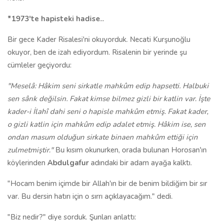
*1973'te hapisteki hadise..
Bir gece Kader Risalesi'ni okuyorduk. Necati Kurşunoğlu
okuyor, ben de izah ediyordum. Risalenin bir yerinde şu
cümleler geçiyordu:
"Meselâ: Hâkim seni sirkatle mahkûm edip hapsetti. Halbuki
sen sârık değilsin. Fakat kimse bilmez gizli bir katlin var. İşte
kader-i İlahî dahi seni o hapisle mahkûm etmiş. Fakat kader,
o gizli katlin için mahkûm edip adalet etmiş. Hâkim ise, sen
ondan masum olduğun sirkate binaen mahkûm ettiği için
zulmetmiştir."
Bu kısım okunurken, orada bulunan Horosan'ın
köylerinden
Abdulgafur
adındaki bir adam ayağa kalktı.
"Hocam benim içimde bir Allah'ın bir de benim bildiğim bir sır
var. Bu dersin hatırı için o sırrı açıklayacağım." dedi.
"Biz nedir?" diye sorduk. Şunları anlattı: