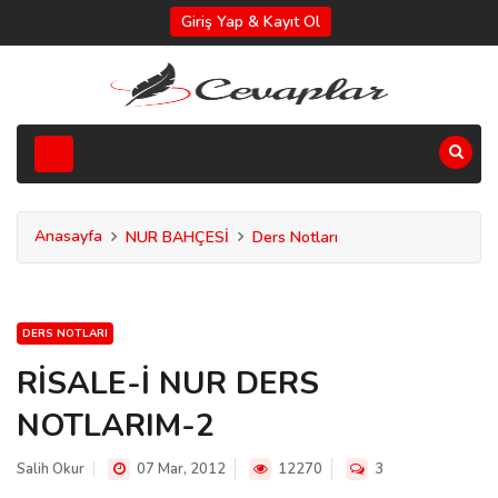
Giriş Yap & Kayıt Ol
Anasayfa
NUR BAHÇESİ
Ders Notları
DERS NOTLARI
RİSALE-İ NUR DERS
NOTLARIM-2
Salih Okur
07 Mar, 2012
12270
3