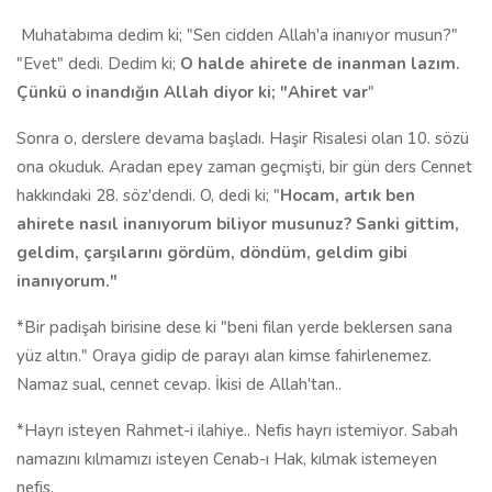
Muhatabıma dedim ki; "Sen cidden Allah'a inanıyor musun?"
"Evet" dedi. Dedim ki;
O halde ahirete de inanman lazım.
Çünkü o inandığın Allah diyor ki; "Ahiret var
"
Sonra o, derslere devama başladı. Haşir Risalesi olan 10. sözü
ona okuduk. Aradan epey zaman geçmişti, bir gün ders Cennet
hakkındaki 28. söz'dendi. O, dedi ki; "
Hocam, artık ben
ahirete nasıl inanıyorum biliyor musunuz? Sanki gittim,
geldim, çarşılarını gördüm, döndüm, geldim gibi
inanıyorum."
*Bir padişah birisine dese ki "beni filan yerde beklersen sana
yüz altın." Oraya gidip de parayı alan kimse fahirlenemez.
Namaz sual, cennet cevap. İkisi de Allah'tan..
*Hayrı isteyen Rahmet-i ilahiye.. Nefis hayrı istemiyor. Sabah
namazını kılmamızı isteyen Cenab-ı Hak, kılmak istemeyen
nefis.