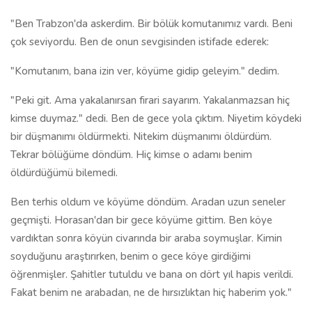
"Ben Trabzon'da askerdim. Bir bölük komutanımız vardı. Beni
çok seviyordu. Ben de onun sevgisinden istifade ederek:
"Komutanım, bana izin ver, köyüme gidip geleyim." dedim.
"Peki git. Ama yakalanırsan firari sayarım. Yakalanmazsan hiç
kimse duymaz." dedi. Ben de gece yola çıktım. Niyetim köydeki
bir düşmanımı öldürmekti. Nitekim düşmanımı öldürdüm.
Tekrar bölüğüme döndüm. Hiç kimse o adamı benim
öldürdüğümü bilemedi.
Ben terhis oldum ve köyüme döndüm. Aradan uzun seneler
geçmişti. Horasan'dan bir gece köyüme gittim. Ben köye
vardıktan sonra köyün civarında bir araba soymuşlar. Kimin
soyduğunu araştırırken, benim o gece köye girdiğimi
öğrenmişler. Şahitler tutuldu ve bana on dört yıl hapis verildi.
Fakat benim ne arabadan, ne de hırsızlıktan hiç haberim yok."