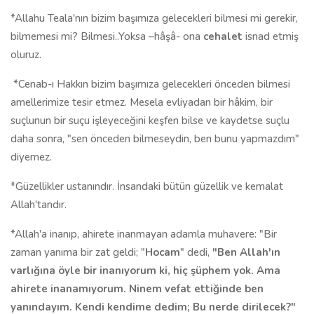
*Allahu Teala'nın bizim başımıza gelecekleri bilmesi mi gerekir,
bilmemesi mi? Bilmesi..Yoksa –hâşâ- ona
cehalet
isnad etmiş
oluruz.
*Cenab-ı Hakkın bizim başımıza gelecekleri önceden bilmesi
amellerimize tesir etmez. Mesela evliyadan bir hâkim, bir
suçlunun bir suçu işleyeceğini keşfen bilse ve kaydetse suçlu
daha sonra, "sen önceden bilmeseydin, ben bunu yapmazdım"
diyemez.
*Güzellikler ustanındır. İnsandaki bütün güzellik ve kemalat
Allah'tandır.
*Allah'a inanıp, ahirete inanmayan adamla muhavere: "Bir
zaman yanıma bir zat geldi; "
Hocam
" dedi,
"Ben Allah'ın
varlığına öyle bir inanıyorum ki, hiç şüphem yok. Ama
ahirete inanamıyorum. Ninem vefat ettiğinde ben
yanındayım. Kendi kendime dedim; Bu nerde dirilecek?"