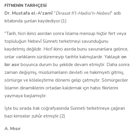
FİTNENİN TARİHÇESİ
Dr. Mustafa el-A'zamî
"
Dirasat fi'l-Hadisi'n-Nebevî
" adlı
kitabında şunları kaydediyor:(1)
"Tarih, hicri ikinci asırdan sonra İslama mensup hiçbir fert veya
topluluğun Nebevî Sünneti terketmeyi savunduğunu
kaydetmiş değildir. Hicrî ikinci asırda bunu savunanlara gelince,
onlar varlıklarını sürdüremeyip tarihte kalmışlardır. Yaklaşık
on
bir asır
boyunca durum bu şekilde devam etmiştir. Daha sonra
zaman değişmiş, müslümanların devleti ve hakimiyeti gitmiş,
sömürge ve köleleştirme dönemi gelip çatmıştır. Sömürgeciler
İslamın dinamiklerini ortadan kaldırmak için habis fikirlerini
yaymaya başlamıştır.
İşte bu sırada Irak coğrafyasında Sünneti terketmeye çağıran
bazı kimseler zuhûr etmiştir.(2)
A. Mısır