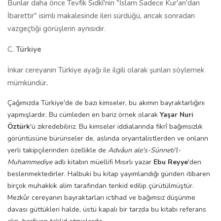
Bunlar daha önce Tevfik Sıdkî'nin "İslam Sadece Kur'an'dan
İbarettir" isimli makalesinde ileri sürdüğü, ancak sonradan
vazgeçtiği görüşlerin aynısıdır.
C.
Türkiye
İnkar cereyanın Türkiye ayağı ile ilgili olarak şunları söylemek
mümkündür
.
Çağımızda Türkiye'de de bazı kimseler, bu akımın bayraktarlığını
yapmışlardır. Bu cümleden en bariz örnek olarak
Yaşar Nuri
Öztürk
'ü zikredebiliriz. Bu kimseler iddialarında fikrî bağımsızlık
görüntüsüne bürünseler de, aslında oryantalistlerden ve onların
yerli takipçilerinden özellikle de
Advâun ale's-Sünneti'l-
Muhammediye
adlı kitabın müellifi Mısırlı yazar
Ebu Reyye
'den
beslenmektedirler. Halbuki bu kitap yayımlandığı günden itibaren
birçok muhakkik alim tarafından tenkid edilip çürütülmüştür.
Mezkûr cereyanın bayraktarları ictihad ve bağımsız düşünme
davası güttükleri halde, üstü kapalı bir tarzda bu kitabı referans