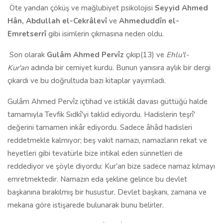
Öte yandan çöküş ve mağlubiyet psikolojisi
Seyyid Ahmed
Hân, Abdullah el-Cekrâlevî
ve
Ahmeduddîn el-
Emretserrî
gibi isimlerin çıkmasına neden oldu.
Son olarak
Gulâm Ahmed Pervîz
çıkıp(13) ve
Ehlu'l-
Kur'an
adında bir cemiyet kurdu. Bunun yanısıra aylık bir dergi
çıkardı ve bu doğrultuda bazı kitaplar yayımladı.
Gulâm Ahmed Pervîz içtihad ve istiklâl davası güttüğü halde
tamamıyla Tevfik Sıdkî'yi taklid ediyordu. Hadislerin teşrî'
değerini tamamen inkâr ediyordu. Sadece âhâd hadisleri
reddetmekle kalmıyor; beş vakit namazı, namazların rekat ve
heyetleri gibi tevatürle bize intikal eden sünnetleri de
reddediyor ve şöyle diyordu: Kur'an bize sadece namaz kılmayı
emretmektedir. Namazın eda şekline gelince bu devlet
başkanına bırakılmış bir husustur. Devlet başkanı, zamana ve
mekana göre istişarede bulunarak bunu belirler.