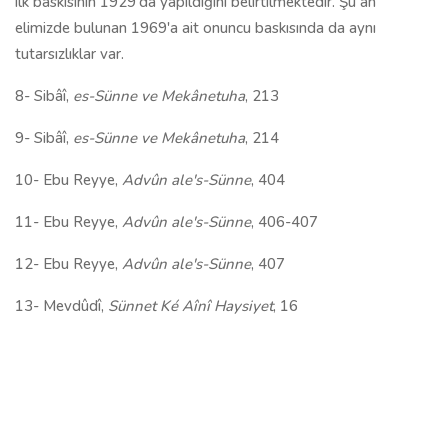
ilk baskısının 1929'da yapıldığını belirtilmektedir. Şu an
elimizde bulunan 1969'a ait onuncu baskısında da aynı
tutarsızlıklar var.
8- Sibâî,
es-Sünne ve Mekânetuha
, 213
9- Sibâî,
es-Sünne ve Mekânetuha
, 214
10- Ebu Reyye,
Advûn ale's-Sünne
, 404
11- Ebu Reyye,
Advûn ale's-Sünne
, 406-407
12- Ebu Reyye,
Advûn ale's-Sünne
, 407
13- Mevdûdî,
Sünnet Ké Aînî Haysiyet
, 16