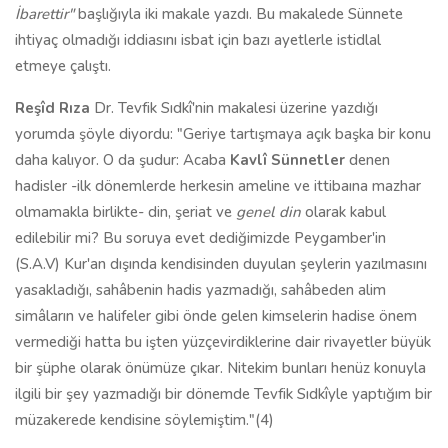
İbarettir"
başlığıyla iki makale yazdı. Bu makalede Sünnete
ihtiyaç olmadığı iddiasını isbat için bazı ayetlerle istidlal
etmeye çalıştı.
Reşîd Rıza
Dr. Tevfik Sıdkî'nin makalesi üzerine yazdığı
yorumda şöyle diyordu: "Geriye tartışmaya açık başka bir konu
daha kalıyor. O da şudur: Acaba
Kavlî Sünnetler
denen
hadisler -ilk dönemlerde herkesin ameline ve ittibaına mazhar
olmamakla birlikte- din, şeriat ve
genel din
olarak kabul
edilebilir mi? Bu soruya evet dediğimizde Peygamber'in
(S.A.V) Kur'an dışında kendisinden duyulan şeylerin yazılmasını
yasakladığı, sahâbenin hadis yazmadığı, sahâbeden alim
simâların ve halifeler gibi önde gelen kimselerin hadise önem
vermediği hatta bu işten yüzçevirdiklerine dair rivayetler büyük
bir şüphe olarak önümüze çıkar. Nitekim bunları henüz konuyla
ilgili bir şey yazmadığı bir dönemde Tevfik Sıdkîyle yaptığım bir
müzakerede kendisine söylemiştim."(4)