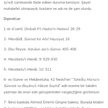
tu'ref
) cümlesinde ifade edilen duruma benziyor. Şayet
muhalefet olmasaydı, bunların ne adı ne de şanı olurdu.
Dipnotlar
1-el-A'zamî,
Dirâsât fi'l-Hadisi'n-Nebevî
, 26-29
2- Mevdûdî,
Sünnet Ké Aînî Haysiyet
, 16
3- Ebu Reyye,
Advâun ale's-Sünne
, 405-406
4- Mecelletu'l-Menâr, 9: 929-930
5- Mecelletu'l-Menâr, 10: 511
6- es-Sünne ve Mekânetuha, 42 Nedvî'nin "
TahkÎku Ma'na's-
Sünneti ve Beyânu'l-Hâceti İleyhâ
" adlı eserine bir takdim
yazması da onun eski görüşlerinden vazgeçtiğine gösteriyor.
7- İkinci baskıda Ahmed Emin'in Girişine bakınız. Burada kitabın