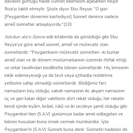
davasını güttüğü halde Sünnet kelimesini açıklarken Reşid
Rıza'yı taklit etmiştir. Şöyle diyor Ebu Reyye: "O gün
[Peygamber dönemini kastediyor] Sünnet denince sadece
amelî sünnetler anlaşılıyordu."(10)
Advâun ale's-Sünne
adlı kitabında da görüldüğü gibi Ebu
Reyye'ye göre amelî sünnet, amelî ve mütevatir olan
sünnetlerdir: "Peygamberin mütevatir sünnetleri –ki bunlar
amelî olan ve ilk dönem müslümanlarının üzerinde ittifak ettiği
ve onlar tarafından bedâhetle bilinen sünnetlerdir. Hiç kimsenin
inkâr edemeyeceği ya da tevil veya içtihadla reddetme
yetkisine sahip olmadığı sünnetlerdir. Bildiğimiz farz
namazların beş olduğu, sabah namazının iki, akşam namazının
üç ve geri kalan diğer vakitlerin dört rekat olduğu, her rekatın
kendi içinde kıyâm, kırâat, rükû ve iki secdeye şamil olduğu gibi
Peygamber'den (S.A.V) günümüze kadar amel edilegelen ve
bilinen hususları buna örnek vermek mümkündür. İşte
Peygamber'in (S.A.V) Sünneti buna denir. Sünnetin hadisleri de