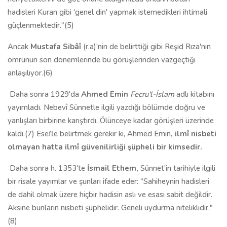
hadisleri Kuran gibi 'genel din' yapmak istemedikleri ihtimali
güçlenmektedir."(5)
Ancak
Mustafa Sibâî
(r.a)'nin de belirttiği gibi Reşid Rıza'nın
ömrünün son dönemlerinde bu görüşlerinden vazgeçtiği
anlaşılıyor.(6)
Daha sonra 1929'da
Ahmed Emin
Fecru'l-İslam
adlı kitabını
yayımladı. Nebevî Sünnetle ilgili yazdığı bölümde doğru ve
yanlışları birbirine karıştırdı. Ölünceye kadar görüşleri üzerinde
kaldı.(7) Esefle belirtmek gerekir ki, Ahmed Emin
, ilmî nisbeti
olmayan hatta ilmî güvenilirliği şüpheli bir kimsedir.
Daha sonra h. 1353'te
İsmail Ethem
,
Sünnet'in tarihiyle ilgili
bir risale yayımlar ve şunları ifade eder: "Sahiheynin hadisleri
de dahil olmak üzere hiçbir hadisin aslı ve esası sabit değildir.
Aksine bunların nisbeti şüphelidir. Geneli uydurma niteliklidir."
(8)