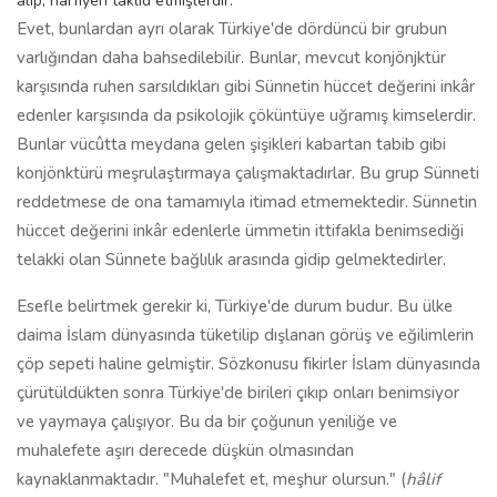
alıp, harfiyen taklid etmişlerdir.
Evet, bunlardan ayrı olarak Türkiye'de dördüncü bir grubun
varlığından daha bahsedilebilir. Bunlar, mevcut konjönjktür
karşısında ruhen sarsıldıkları gibi Sünnetin hüccet değerini inkâr
edenler karşısında da psikolojik çöküntüye uğramış kimselerdir.
Bunlar vücûtta meydana gelen şişikleri kabartan tabib gibi
konjönktürü meşrulaştırmaya çalışmaktadırlar. Bu grup Sünneti
reddetmese de ona tamamıyla itimad etmemektedir. Sünnetin
hüccet değerini inkâr edenlerle ümmetin ittifakla benimsediği
telakki olan Sünnete bağlılık arasında gidip gelmektedirler.
Esefle belirtmek gerekir ki, Türkiye'de durum budur. Bu ülke
daima İslam dünyasında tüketilip dışlanan görüş ve eğilimlerin
çöp sepeti haline gelmiştir. Sözkonusu fikirler İslam dünyasında
çürütüldükten sonra Türkiye'de birileri çıkıp onları benimsiyor
ve yaymaya çalışıyor. Bu da bir çoğunun yeniliğe ve
muhalefete aşırı derecede düşkün olmasından
kaynaklanmaktadır. "Muhalefet et, meşhur olursun." (
hâlif