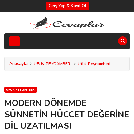
Giriş Yap & Kayıt Ol
Anasayfa
UFUK PEYGAMBERİ
Ufuk Peygamberi
UFUK PEYGAMBERI
MODERN DÖNEMDE
SÜNNETİN HÜCCET DEĞERİNE
DİL UZATILMASI