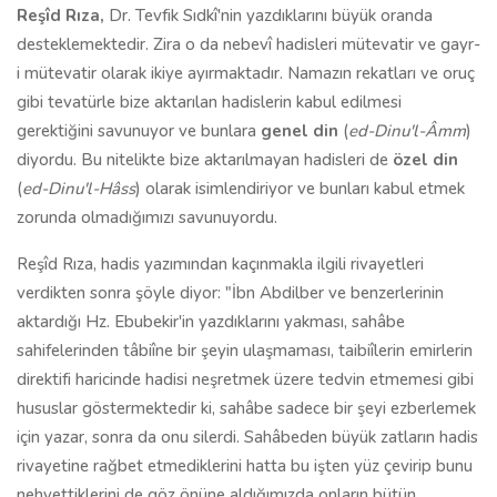
Reşîd Rıza,
Dr. Tevfik Sıdkî'nin yazdıklarını büyük oranda
desteklemektedir. Zira o da nebevî hadisleri mütevatir ve gayr-
i mütevatir olarak ikiye ayırmaktadır. Namazın rekatları ve oruç
gibi tevatürle bize aktarılan hadislerin kabul edilmesi
gerektiğini savunuyor ve bunlara
genel din
(
ed-Dinu'l-Âmm
)
diyordu. Bu nitelikte bize aktarılmayan hadisleri de
özel din
(
ed-Dinu'l-Hâss
) olarak isimlendiriyor ve bunları kabul etmek
zorunda olmadığımızı savunuyordu.
Reşîd Rıza, hadis yazımından kaçınmakla ilgili rivayetleri
verdikten sonra şöyle diyor: "İbn Abdilber ve benzerlerinin
aktardığı Hz. Ebubekir'in yazdıklarını yakması, sahâbe
sahifelerinden tâbiîne bir şeyin ulaşmaması, taibiîlerin emirlerin
direktifi haricinde hadisi neşretmek üzere tedvin etmemesi gibi
hususlar göstermektedir ki, sahâbe sadece bir şeyi ezberlemek
için yazar, sonra da onu silerdi. Sahâbeden büyük zatların hadis
rivayetine rağbet etmediklerini hatta bu işten yüz çevirip bunu
nehyettiklerini de göz önüne aldığımızda onların bütün