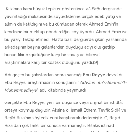
Kitabına karşı büyük tepkiler gösterilince
el-Feth
dergisinde
yayımladığı makalesinde söylediklerine birçok edebiyatçı ve
alimin de katıldığını ve bu cümleden olarak Ahmed Emin'in
kendisine bir mektup gönderdiğini söylüyordu. Ahmed Emin ise
bu yazıyı tekzip etmedi. Hatta bazı dergilerde çıkan yazılarında
arkadaşının başına gelenlerden duyduğu acıyı dile getirip
bunun fikir özgürlüğüne karşı bir savaş ve bilimsel
araştırmalara karşı bir köstek olduğunu yazdı.(9)
Adı geçen bu şahıslardan sonra sancağı
Ebu Reyye
devraldı.
Ebu Reyye, araştırmasının sonuçlarını "
Advâun ale's-Sünneti'l-
Muhammediyye
" adlı kitabında yayımladı.
Gerçekte Ebu Reyye, yeni bir düşünce veya orijinal bir istidlâl
ortaya koymuş değildir. Aksine o; İsmail Ethem, Tevfik Sıdkî ve
Reşîd Rıza'nın söylediklerini karıştırarak derlemiştir. O, Reşid
Rıza'dan çok farklı bir sonuca varmamıştır. Bilakis ictihad