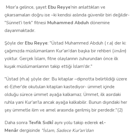
Mısır'a gelince, şayet
Ebu Reyye
'nin anlattıkları ve
çıkarsamaları doğru ise –ki kendisi aslında güvenilir biri değildir-
"Sünnet'i terk" fitnesi
Muhammed Abduh
dönemine
dayanmaktadır.
Şöyle der
Ebu Reyye
: "Üstad Muhammed Abduh ( r.a) der ki:
çağımızda müslümanların Kur'an'dan başka bir rehberi (
imâm
)
yoktur. Gerçek İslam, fitne olaylarının zuhurundan önce ilk
kuşak müslümanlarının takip ettiği İslam'dır."
"Üstad (rh.a) şöyle der: Bu kitaplar –dipnotta belirtildiği üzere
el-Ezher'de okutulan kitapları kastediyor- ümmet içinde
olduğu sürece ümmet ayağa kalkamaz. Ümmet, ilk asırdaki
ruhla yani Kur'an'la ancak ayağa kalkabilir. Bunun dışındaki her
şey ümmetle ilim ve amel arasında gerilmiş bir perdedir."(2)
Daha sonra
Tevfik Sıdkî
aynı yolu takip ederek
el-
Menâr
dergisinde
"İslam, Sadece Kur'an'dan