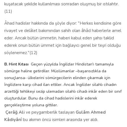
kuşatacak şekilde kullanılması sonradan oluşmuş bir ıstılahtır.
(11)
Âhad hadisler hakkında da şöyle diyor: "Herkes kendisine göre
rivayet ve delâlet bakımından sahih olan âhâd haberlerle amel
eder. Ancak bütün ümmetin, haberi kabul eden şahsı taklid
ederek onun bütün ümmet için bağlayıcı genel bir teşri olduğu
söylenemez."(12)
B. Hint Kıtası
Geçen yüzyılda İngilizler Hindistan'ı tamamıyla
sömürge haline getirdiler. Müslümanlar –başarısızlıkla da
sonuçlansa- ülkelerini sömürgecilerin elinden çıkarmak için
İngilizlere karşı cihad ilan ettiler. Ancak İngilizler silahlı cihadın
arzettiği tehlikeyi sezip ulemadan silahlı cihadı inkâr eden bir sınıf
oluşturdular. Bunu da cihad hadislerini inkâr ederek
gerçekleştirme yoluna gittiler.
Çerâğ Ali
ve peygamberlik taslayan
Gulâm Ahmed
Kâdiyân
î bu akımın öncü isimleri arasında yer aldı.