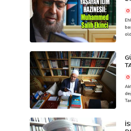
Eh
ba
old
G
T
Akt
de
Tar
İ