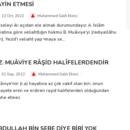
AYİN ETMESİ
22 Oct, 2022
Muhammed Salih Ekinci
seleyi iki açıdan ele almak durumundayız: A. İslâm
riatına göre veliahtlığın hükmü B. Muâviye'yi (radıyallâhu
), Yezid'i veliaht yap¬maya se...
Z. MUÂVİYE RÂŞİD HALÎFELERDENDİR
01 Sep, 2022
Muhammed Salih Ekinci
viye'nin (r.a) hayatına az çok vakıf olan biri, onun
dayete eren ve erdiren raşid halifelerden olduğundan
phe etmez
BDULLAH BİN SEBE DİYE BİRİ YOK