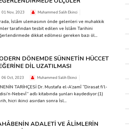
EĞERLENDİRMEDE ÖLÇÜLER
01 Nov, 2023
Muhammed Salih Ekinci
rada, İslâm ulemasının önde gelenleri ve muhakkik
mler tarafından tesbit edilen ve İslâm Tarihini
ğerlendirmede dikkat edilmesi gereken bazı öl...
ODERN DÖNEMDE SÜNNETİN HÜCCET
EĞERİNE DİL UZATILMASI
06 Oct, 2023
Muhammed Salih Ekinci
TNENİN TARİHÇESİ Dr. Mustafa el-A’zamî “Dirasat fi’l-
disi’n-Nebevî” adlı kitabında şunları kaydediyor:(1)
rih, hicri ikinci asırdan sonra İsl...
AHÂBENİN ADALETİ VE ÂLİMLERİN