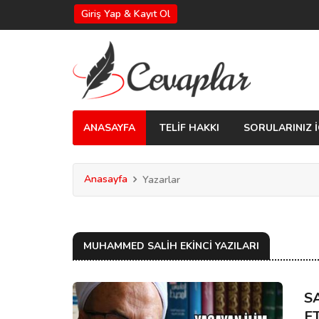
Giriş Yap & Kayıt Ol
ANASAYFA
TELİF HAKKI
SORULARINIZ İ
Anasayfa
Yazarlar
MUHAMMED SALIH EKINCI YAZILARI
S
E