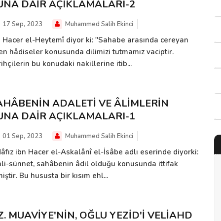
UNA DAİR AÇIKLAMALARI-2
17 Sep, 2023
Muhammed Salih Ekinci
n Hacer el-Heytemî diyor ki: "Sahabe arasında cereyan
en hâdiseler konusunda dilimizi tutmamız vaciptir.
ihçilerin bu konudaki nakillerine itib...
AHÂBENİN ADALETİ VE ÂLİMLERİN
UNA DAİR AÇIKLAMALARI-1
01 Sep, 2023
Muhammed Salih Ekinci
âfız ibn Hacer el-Askalânî el-İsâbe adlı eserinde diyorki:
hli-sünnet, sahâbenin âdil olduğu konusunda ittifak
iştir. Bu hususta bir kısım ehl...
Z. MUAVİYE'NİN, OĞLU YEZİD'İ VELİAHD