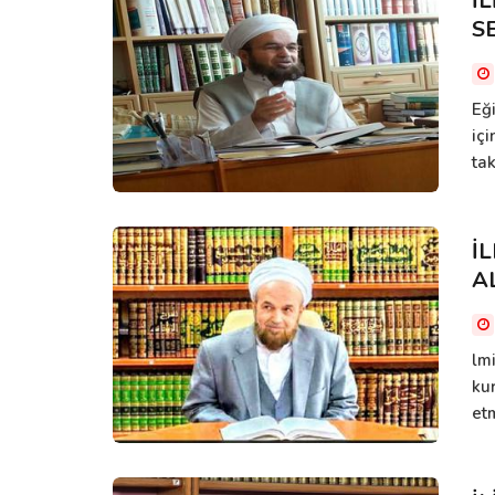
İ
S
Eğ
içi
tak
İ
A
lm
kur
etm