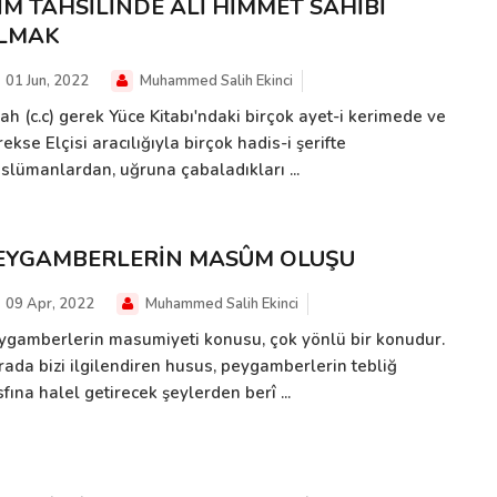
LİM TAHSİLİNDE ÂLİ HİMMET SAHİBİ
LMAK
01 Jun, 2022
Muhammed Salih Ekinci
ah (c.c) gerek Yüce Kitabı'ndaki birçok ayet-i kerimede ve
ekse Elçisi aracılığıyla birçok hadis-i şerifte
slümanlardan, uğruna çabaladıkları ...
EYGAMBERLERİN MASÛM OLUŞU
09 Apr, 2022
Muhammed Salih Ekinci
ygamberlerin masumiyeti konusu, çok yönlü bir konudur.
rada bizi ilgilendiren husus, peygamberlerin tebliğ
fına halel getirecek şeylerden berî ...