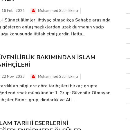
16 Feb, 2024
Muhammed Salih Ekinci
l-i Sünnet âlimleri ihtiyaç olmadıkça Sahabe arasında
ş gösteren anlaşmazlıklardan uzak durmanın vacip
uğu konusunda ittifak etmişlerdir. Hatta...
ÜVENİLİRLİK BAKIMINDAN İSLAM
ARİHÇİLERİ
22 Nov, 2023
Muhammed Salih Ekinci
ardıkları bilgilere göre tarihçileri birkaç grupta
ğerlendirmek mümkündür: 1. Grup: Güvenilir Olmayan
ihçiler Birinci grup, dindarlık ve All...
SLAM TARİHİ ESERLERİNİ