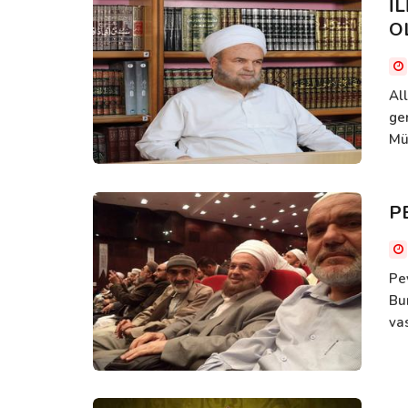
İ
O
All
ger
Mü
P
Pe
Bu
vas