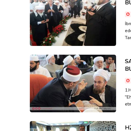
B
İb
ed
Tar
S
B
1.H
"E
etm
H