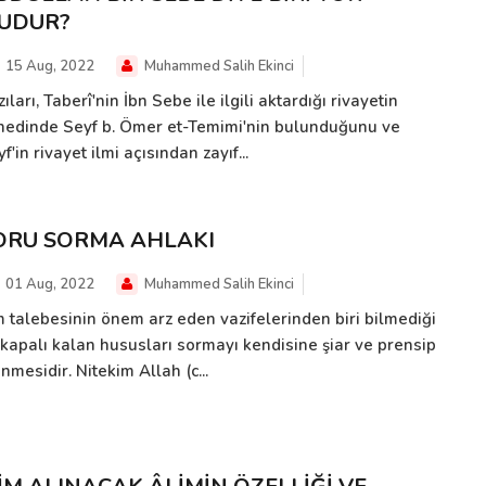
UDUR?
15 Aug, 2022
Muhammed Salih Ekinci
ıları, Taberî'nin İbn Sebe ile ilgili aktardığı rivayetin
nedinde Seyf b. Ömer et-Temimi'nin bulunduğunu ve
f'in rivayet ilmi açısından zayıf...
ORU SORMA AHLAKI
01 Aug, 2022
Muhammed Salih Ekinci
im talebesinin önem arz eden vazifelerinden biri bilmediği
 kapalı kalan hususları sormayı kendisine şiar ve prensip
nmesidir. Nitekim Allah (c...