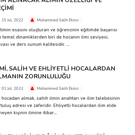
LİM ALINACAK ÂLİMİN ÖZELLİĞİ VE
EÇİMİ
15 Jul, 2022
Muhammed Salih Ekinci
itimin esasını oluşturan ve öğrencinin eğitimde başarısı
n temel dinamiklerden biri de hocanın ilmi seviyesi,
vası ve ders sunum kalitesidir. ...
LMİ, SALİH VE EHLİYETLİ HOCALARDAN
LMANIN ZORUNLULUĞU
01 Jul, 2022
Muhammed Salih Ekinci
i hocadan almak, sahih ilmin anahtarı ve ilim talebesinin
tuluş adresi ve zaferidir. Ehliyetli hocalardan ilim elde
eyen kişinin ilmine itibar...