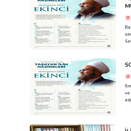
M
Baz
se
Sey
S
İl
ve
edi