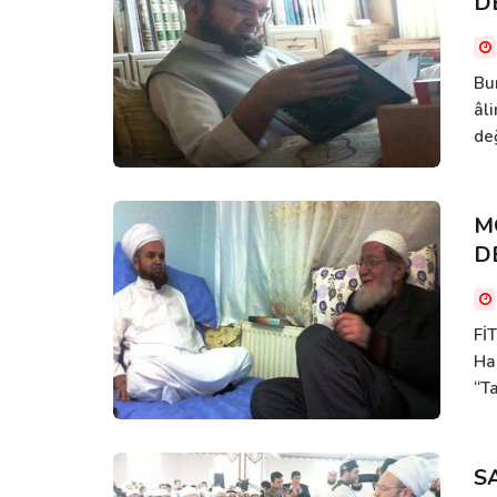
D
Bu
âli
de
M
D
Fİ
Ha
“Ta
S