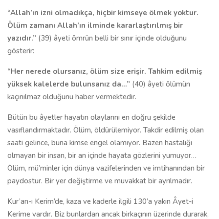
“Allah’ın izni olmadıkça, hiçbir kimseye ölmek yoktur.
Ölüm zamanı Allah’ın ilminde kararlaştırılmış bir
yazıdır.”
(39) âyeti ömrün belli bir sınır içinde olduğunu
gösterir:
“Her nerede olursanız, ölüm size erişir. Tahkim edilmiş
yüksek kalelerde bulunsanız da…”
(40) âyeti ölümün
kaçınılmaz olduğunu haber vermektedir.
Bütün bu âyetler hayatın olaylarını en doğru şekilde
vasıflandırmaktadır. Ölüm, öldürülemiyor. Takdir edilmiş olan
saati gelince, buna kimse engel olamıyor. Bazen hastalığı
olmayan bir insan, bir an içinde hayata gözlerini yumuyor…
Ölüm, mü’minler için dünya vazifelerinden ve imtihanından bir
paydostur. Bir yer değiştirme ve muvakkat bir ayrılmadır.
Kur’an-ı Kerim’de, kaza ve kaderle ilgili 130’a yakın Âyet-i
Kerime vardır. Biz bunlardan ancak birkaçının üzerinde durarak,