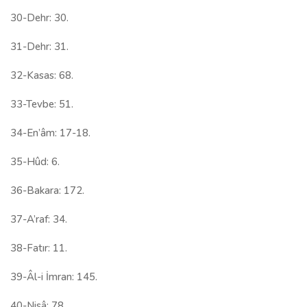
30-Dehr: 30.
31-Dehr: 31.
32-Kasas: 68.
33-Tevbe: 51.
34-En’âm: 17-18.
35-Hûd: 6.
36-Bakara: 172.
37-A’raf: 34.
38-Fatır: 11.
39-Âl-i İmran: 145.
40-Nisâ: 78.