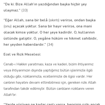
“De ki: Bize Allah’ın yazdığından başka hiçbir şey
ulaşmaz.”
(33)
“Eğer Allah, sana bir belâ
(sıkıntı)
verirse, ondan başka
(onu)
açacak yoktur. Sana bir hayır verirse, ona mani
olacak kimse yoktur. O her şeye kadirdir. O, kullarının
üstünde galiptir. O, yegâne hüküm ve hikmet sahibidir,
her şeyden haberdardır.”
(34)
Ecel ve Rızk Meselesi:
Cenab-ı Hakkın yaratması, kaza ve kaderi, bizim ihtiyarımız
veya ihtiyarımızın dışında yaptığımız bütün işlerimizle ilgili
olduğu gibi, rızıklarımızla, ecellerimizle de ilgisi vardır. Her
canlının hayatını devam ettirebilmesi için, gereken rızkı Allah
tarafından takdir edilmiştir. Bütün canlıların rızıklarını veren
Allah’tır:
“Yerde yürüyen ne kadar canlı varsa, hepsinin rızkı ancak