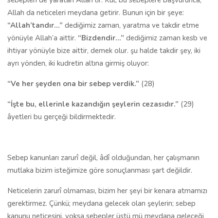
sebepleri de yaratan Allah’tır. Kul, bu sebeplere başvurunca,
Allah da neticeleri meydana getirir. Bunun için bir şeye:
“Allah’tandır…”
dediğimiz zaman, yaratma ve takdir etme
yönüyle Allah’a aittir.
“Bizdendir…”
dediğimiz zaman kesb ve
ihtiyar yönüyle bize aittir, demek olur. şu halde takdir şey, iki
ayrı yönden, iki kudretin altına girmiş oluyor:
“Ve her şeyden ona bir sebep verdik.”
(28)
“İşte bu, ellerinle kazandığın şeylerin cezasıdır.”
(29)
âyetleri bu gerçeği bildirmektedir.
Sebep kanunları zarurî değil, âdî olduğundan, her çalışmanın
mutlaka bizim isteğimize göre sonuçlanması şart değildir.
Neticelerin zarurî olmaması, bizim her şeyi bir kenara atmamızı
gerektirmez. Çünkü; meydana gelecek olan şeylerin; sebep
kanunu neticesini, yoksa sebepler üstü mü meydana geleceği