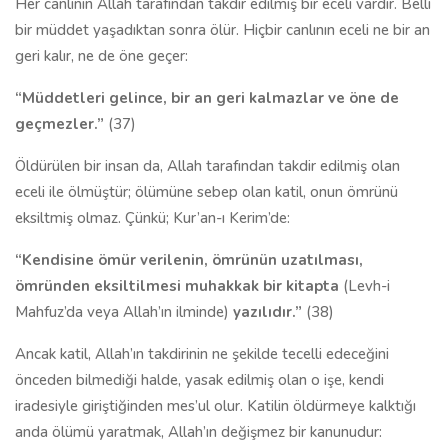
Her canlının Allah tarafından takdir edilmiş bir eceli vardır. Belli
bir müddet yaşadıktan sonra ölür. Hiçbir canlının eceli ne bir an
geri kalır, ne de öne geçer:
“Müddetleri gelince, bir an geri kalmazlar ve öne de
geçmezler.”
(37)
Öldürülen bir insan da, Allah tarafından takdir edilmiş olan
eceli ile ölmüştür; ölümüne sebep olan katil, onun ömrünü
eksiltmiş olmaz. Çünkü; Kur’an-ı Kerim’de:
“Kendisine ömür verilenin, ömrünün uzatılması,
ömründen eksiltilmesi muhakkak bir kitapta
(Levh-i
Mahfuz’da veya Allah’ın ilminde)
yazılıdır.”
(38)
Ancak katil, Allah’ın takdirinin ne şekilde tecelli edeceğini
önceden bilmediği halde, yasak edilmiş olan o işe, kendi
iradesiyle giriştiğinden mes’ul olur. Katilin öldürmeye kalktığı
anda ölümü yaratmak, Allah’ın değişmez bir kanunudur: