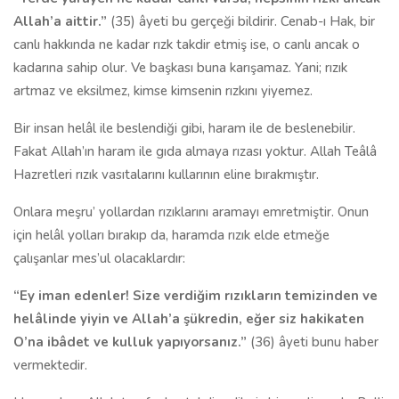
Allah’a aittir.”
(35) âyeti bu gerçeği bildirir. Cenab-ı Hak, bir
canlı hakkında ne kadar rızk takdir etmiş ise, o canlı ancak o
kadarına sahip olur. Ve başkası buna karışamaz. Yani; rızık
artmaz ve eksilmez, kimse kimsenin rızkını yiyemez.
Bir insan helâl ile beslendiği gibi, haram ile de beslenebilir.
Fakat Allah’ın haram ile gıda almaya rızası yoktur. Allah Teâlâ
Hazretleri rızık vasıtalarını kullarının eline bırakmıştır.
Onlara meşru’ yollardan rızıklarını aramayı emretmiştir. Onun
için helâl yolları bırakıp da, haramda rızık elde etmeğe
çalışanlar mes’ul olacaklardır:
“Ey iman edenler! Size verdiğim rızıkların temizinden ve
helâlinde yiyin ve Allah’a şükredin, eğer siz hakikaten
O’na ibâdet ve kulluk yapıyorsanız.”
(36) âyeti bunu haber
vermektedir.