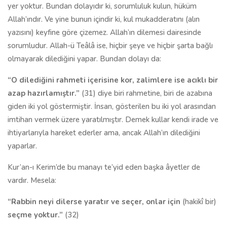
yer yoktur. Bundan dolayıdır ki, sorumluluk kulun, hüküm
Allah’ındır. Ve yine bunun içindir ki, kul mukadderatını (alın
yazısını) keyfine göre çizemez. Allah’ın dilemesi dairesinde
sorumludur. Allah-ü Teâlâ ise, hiçbir şeye ve hiçbir şarta bağlı
olmayarak dilediğini yapar. Bundan dolayı da:
“O dilediğini rahmeti içerisine kor, zalimlere ise acıklı bir
azap hazırlamıştır.”
(31) diye biri rahmetine, biri de azabına
giden iki yol göstermiştir. İnsan, gösterilen bu iki yol arasından
imtihan vermek üzere yaratılmıştır. Demek kullar kendi irade ve
ihtiyarlarıyla hareket ederler ama, ancak Allah’ın dilediğini
yaparlar.
Kur’an-ı Kerim’de bu manayı te’yid eden başka âyetler de
vardır. Mesela:
“Rabbin neyi dilerse yaratır ve seçer, onlar için
(hakikî bir)
seçme yoktur.”
(32)