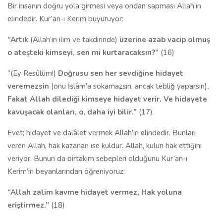
Bir insanın doğru yola girmesi veya ondan sapması Allah’ın
elindedir. Kur’an-ı Kerim buyuruyor:
“Artık
(Allah’ın ilim ve takdirinde)
üzerine azab vacip olmuş
o ateşteki kimseyi, sen mi kurtaracaksın?”
(16)
“(Ey Resûlüm!)
Doğrusu sen her sevdiğine hidayet
veremezsin
(onu İslâm’a sokamazsın, ancak tebliğ yaparsın)
.
Fakat Allah dilediği kimseye hidayet verir. Ve hidayete
kavuşacak olanları, o, daha iyi bilir.”
(17)
Evet; hidayet ve dalâlet vermek Allah’ın elindedir. Bunları
veren Allah, hak kazanan ise kuldur. Allah, kulun hak ettiğini
veriyor. Bunun da birtakım sebepleri olduğunu Kur’an-ı
Kerim’in beyanlarından öğreniyoruz:
“Allah zalim kavme hidayet vermez, Hak yoluna
eriştirmez.”
(18)