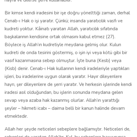
hayra ve dilerse şerre kullanabilir.
Bir kimse kendi iradesini bir işe doğru yönelttiği zaman, derhal
Cenab-ı Hak o işi yaratır. Çünkü; insanda yaratıcılık vasfı ve
kudreti yoktur. Kâinatı yaratan Allah, yaratıcılık sıfatında
başkalarının kendisine ortak olmasını kabul etmez (27).
Böylece iş Allah’ın kudretiyle meydana gelmiş olur. Kulun
kudreti de onda tesirini göstermiş, o işin iyi veya kötü gibi bir
vasıf kazanmasına sebep olmuştur. İşte buna (Kesb) veya
(Kisb) denir. Cenab-ı Hak kullarının kendi iradeleriyle yaptıkları
işleri, bu iradelerine uygun olarak yaratır. Hayır dileyenlere
hayrı, şer dileyenlere de şerri yaratır. Ve herkesin işlerinde kendi
iradesi asıl olduğundan, bu işlerin sonunda meydana gelen
sevap veya azaba hak kazanmış olurlar. Allah’ın yarattığı
şeyler – hikmeti icabı – daima belli bir kanun halinde devam
etmektedir.
Allah her şeyde neticeleri sebeplere bağlamıştır. Neticeleri de,