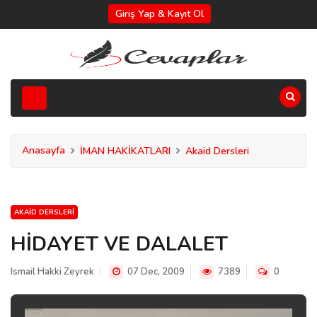
Giriş Yap & Kayıt Ol
Anasayfa
İMAN HAKİKATLARI
Akaid Dersleri
AKAID DERSLERI
HİDAYET VE DALALET
Ismail Hakki Zeyrek
07 Dec, 2009
7389
0