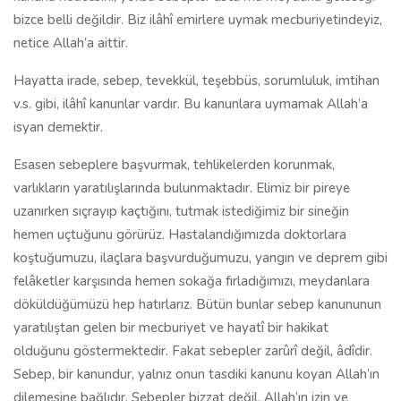
bizce belli değildir. Biz ilâhî emirlere uymak mecburiyetindeyiz,
netice Allah’a aittir.
Hayatta irade, sebep, tevekkül, teşebbüs, sorumluluk, imtihan
v.s. gibi, ilâhî kanunlar vardır. Bu kanunlara uymamak Allah’a
isyan demektir.
Esasen sebeplere başvurmak, tehlikelerden korunmak,
varlıkların yaratılışlarında bulunmaktadır. Elimiz bir pireye
uzanırken sıçrayıp kaçtığını, tutmak istediğimiz bir sineğin
hemen uçtuğunu görürüz. Hastalandığımızda doktorlara
koştuğumuzu, ilaçlara başvurduğumuzu, yangın ve deprem gibi
felâketler karşısında hemen sokağa fırladığımızı, meydanlara
döküldüğümüzü hep hatırlarız. Bütün bunlar sebep kanununun
yaratılıştan gelen bir mecburiyet ve hayatî bir hakikat
olduğunu göstermektedir. Fakat sebepler zarûrî değil, âdîdir.
Sebep, bir kanundur, yalnız onun tasdiki kanunu koyan Allah’ın
dilemesine bağlıdır. Sebepler bizzat değil, Allah’ın izin ve