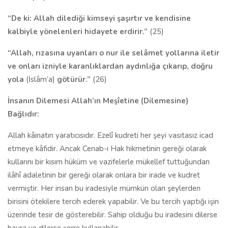
“De ki: Allah dilediği kimseyi şaşırtır ve kendisine
kalbiyle yönelenleri hidayete erdirir.”
(25)
“Allah, rızasına uyanları o nur ile selâmet yollarına iletir
ve onları izniyle karanlıklardan aydınlığa çıkarıp, doğru
yola
(İslâm’a)
götürür.”
(26)
İnsanın Dilemesi Allah’ın Meşîetine (Dilemesine)
Bağlıdır:
Allah kâinatın yaratıcısıdır. Ezelî kudreti her şeyi vasıtasız icad
etmeye kâfidir. Ancak Cenab-ı Hak hikmetinin gereği olarak
kullarını bir kısım hüküm ve vazifelerle mükellef tuttuğundan
ilâhî adaletinin bir gereği olarak onlara bir irade ve kudret
vermiştir. Her insan bu iradesiyle mümkün olan şeylerden
birisini ötekilere tercih ederek yapabilir. Ve bu tercih yaptığı işin
üzerinde tesir de gösterebilir. Sahip olduğu bu iradesini dilerse