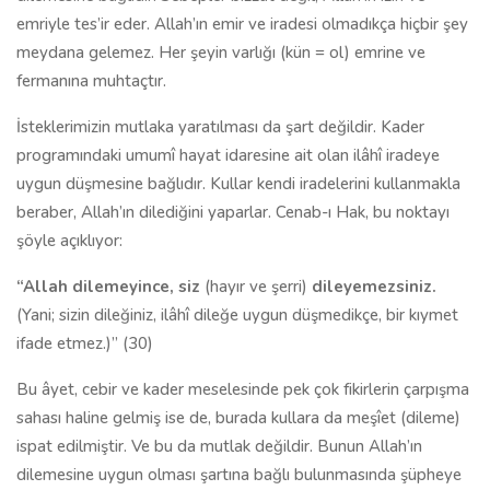
emriyle tes’ir eder. Allah’ın emir ve iradesi olmadıkça hiçbir şey
meydana gelemez. Her şeyin varlığı (kün = ol) emrine ve
fermanına muhtaçtır.
İsteklerimizin mutlaka yaratılması da şart değildir. Kader
programındaki umumî hayat idaresine ait olan ilâhî iradeye
uygun düşmesine bağlıdır. Kullar kendi iradelerini kullanmakla
beraber, Allah’ın dilediğini yaparlar. Cenab-ı Hak, bu noktayı
şöyle açıklıyor:
“Allah dilemeyince, siz
(hayır ve şerri)
dileyemezsiniz.
(Yani; sizin dileğiniz, ilâhî dileğe uygun düşmedikçe, bir kıymet
ifade etmez.)” (30)
Bu âyet, cebir ve kader meselesinde pek çok fikirlerin çarpışma
sahası haline gelmiş ise de, burada kullara da meşîet (dileme)
ispat edilmiştir. Ve bu da mutlak değildir. Bunun Allah’ın
dilemesine uygun olması şartına bağlı bulunmasında şüpheye