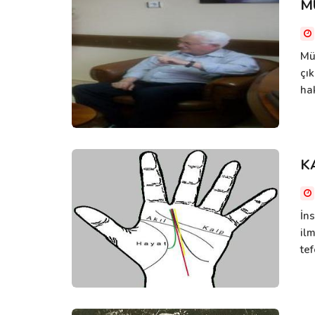
M
Mü
çık
hak
K
İn
ilm
tef