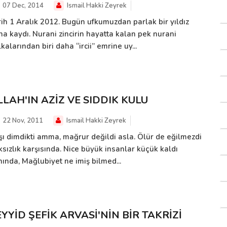
07 Dec, 2014
Ismail Hakki Zeyrek
rih 1 Aralık 2012. Bugün ufkumuzdan parlak bir yıldız
ha kaydı. Nurani zincirin hayatta kalan pek nurani
kalarından biri daha “ircii” emrine uy...
LLAH'IN AZİZ VE SIDDIK KULU
22 Nov, 2011
Ismail Hakki Zeyrek
şı dimdikti amma, mağrur değildi asla. Ölür de eğilmezdi
ksızlık karşısında. Nice büyük insanlar küçük kaldı
nında, Mağlubiyet ne imiş bilmed...
EYYİD ŞEFİK ARVASİ'NİN BİR TAKRİZİ