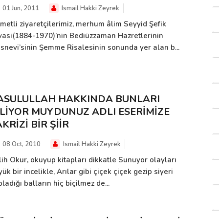
01 Jun, 2011
Ismail Hakki Zeyrek
ymetli ziyaretçilerimiz, merhum âlim Seyyid Şefik
vasi(1884-1970)’nin Bediüzzaman Hazretlerinin
snevi’sinin Şemme Risalesinin sonunda yer alan b...
ASULULLAH HAKKINDA BUNLARI
İLİYOR MUYDUNUZ ADLI ESERİMİZE
KRİZİ BİR ŞİİR
08 Oct, 2010
Ismail Hakki Zeyrek
lih Okur, okuyup kitapları dikkatle Sunuyor olayları
ük bir incelikle, Arılar gibi çiçek çiçek gezip siyeri
ladığı balların hiç biçilmez de...