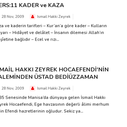
ERS:11 KADER ve KAZA
28 Nov, 2009
Ismail Hakki Zeyrek
a ve kaderin tarifleri – Kur’an’a göre kader – Kulların
iyarı – Hidâyet ve delâlet – İnsanın dilemesi Allah’ın
îetine bağlıdır – Ecel ve rızı...
SMAİL HAKKI ZEYREK HOCAEFENDİ'NİN
ALEMİNDEN ÜSTAD BEDİÜZZAMAN
28 Nov, 2009
Ismail Hakki Zeyrek
35 Senesinde Manisa’da dünyaya gelen İsmail Hakkı
yrek Hocaefendi, Ege havzasının değerli âlimi merhum
n Efendi hazretlerinin oğludur. Sekiz ya...