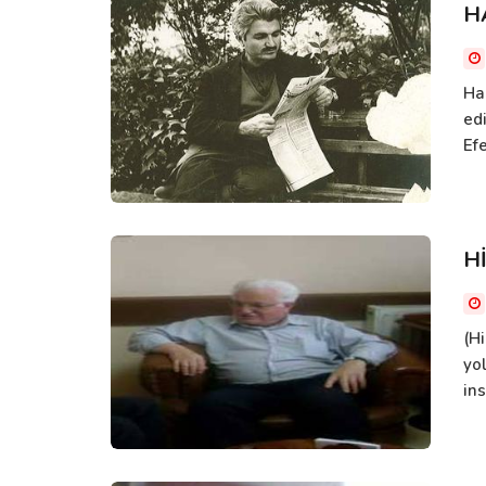
H
Ha
ed
Efe
H
(H
yo
ins