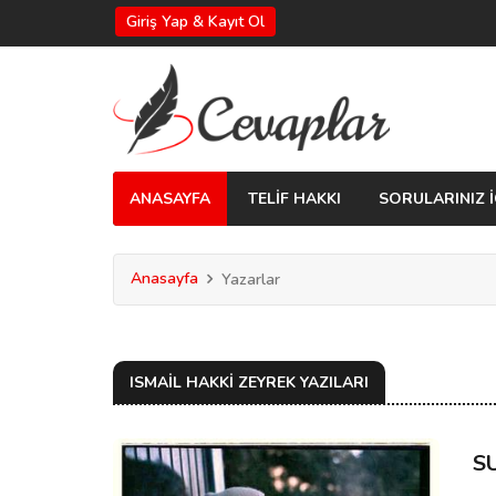
Giriş Yap & Kayıt Ol
ANASAYFA
TELİF HAKKI
SORULARINIZ İ
Anasayfa
Yazarlar
ISMAIL HAKKI ZEYREK YAZILARI
S