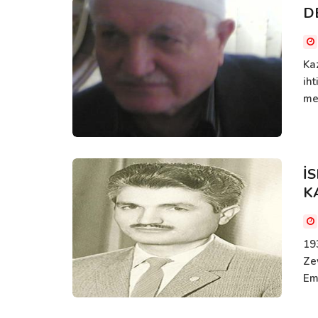
D
Kaz
iht
meş
İ
K
19
Ze
Emi