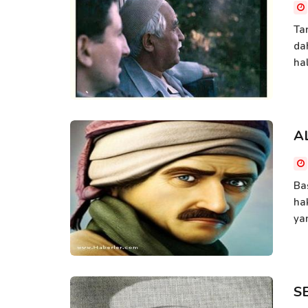
Ta
da
hal
A
Ba
ha
ya
S