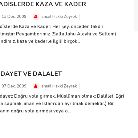
ADİSLERDE KAZA VE KADER
13 Dec, 2009
Ismail Hakki Zeyrek
dîslerde Kaza ve Kader: Her şey, önceden takdir
ilmiştir: Peygamberimiz (Sallallahu Aleyhi ve Sellem)
ndimiz, kaza ve kaderle ilgili birçok...
İDAYET VE DALALET
07 Dec, 2009
Ismail Hakki Zeyrek
idayet: Doğru yola girmek, Müslüman olmak; Dalâlet: Eğri
la sapmak, iman ve İslam’dan ayrılmak demektir.) Bir
anın doğru yola girmesi veya o...