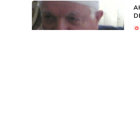
A
D
Âhi
nak
mü
A
Ce
do
Ve 