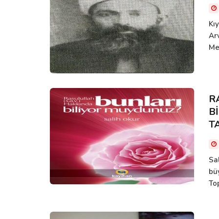
Kı
Ar
Me
R
B
TA
Sa
büy
Top