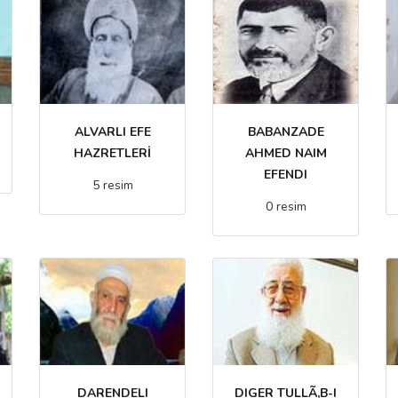
ALVARLI EFE
BABANZADE
HAZRETLERİ
AHMED NAIM
EFENDI
5 resim
0 resim
DARENDELI
DIGER TULLÃ‚B-I