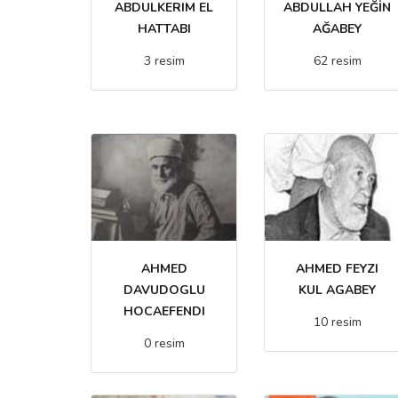
ABDULKERIM EL
ABDULLAH YEĞİN
HATTABI
AĞABEY
3 resim
62 resim
AHMED
AHMED FEYZI
DAVUDOGLU
KUL AGABEY
HOCAEFENDI
10 resim
0 resim