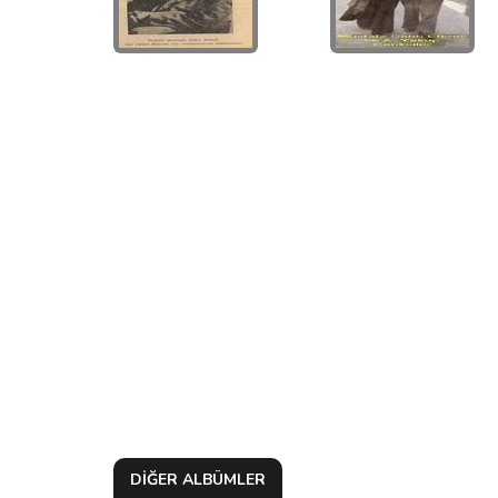
DİĞER ALBÜMLER