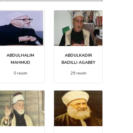
ABDULHALIM
ABDULKADIR
MAHMUD
BADILLI AGABEY
0 resim
29 resim