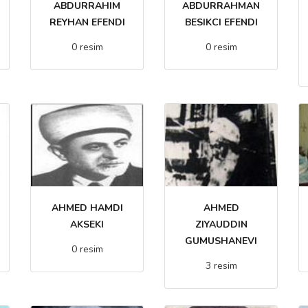
ABDURRAHIM
ABDURRAHMAN
REYHAN EFENDI
BESIKCI EFENDI
0 resim
0 resim
AHMED HAMDI
AHMED
AKSEKI
ZIYAUDDIN
GUMUSHANEVI
0 resim
3 resim