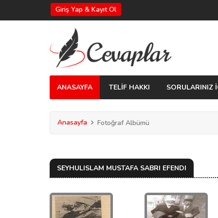
Giriş Yap & Kayıt Ol
ANASAYFA
TELİF HAKKI
SORULARINIZ İ
Anasayfa
Fotoğraf Albümü
SEYHULISLAM MUSTAFA SABRI EFENDI