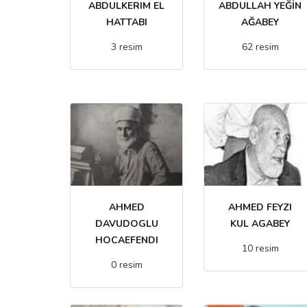
ABDULKERIM EL
ABDULLAH YEĞİN
HATTABI
AĞABEY
3 resim
62 resim
AHMED
AHMED FEYZI
DAVUDOGLU
KUL AGABEY
HOCAEFENDI
10 resim
0 resim