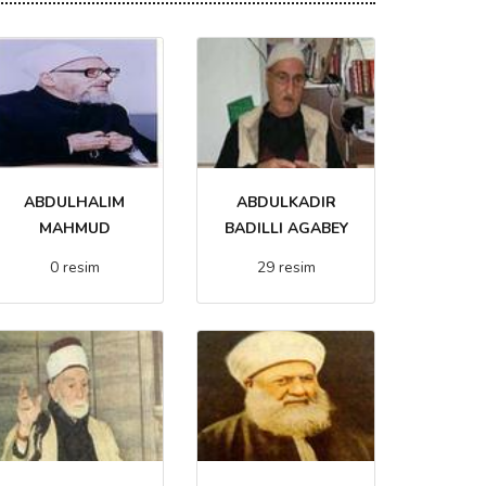
ABDULHALIM
ABDULKADIR
MAHMUD
BADILLI AGABEY
0 resim
29 resim