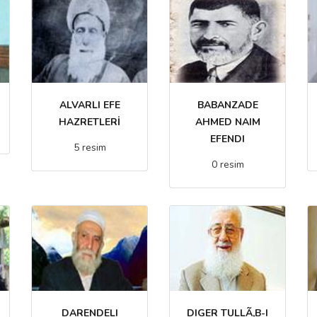
ALVARLI EFE
BABANZADE
HAZRETLERİ
AHMED NAIM
EFENDI
5 resim
0 resim
DARENDELI
DIGER TULLÃ‚B-I