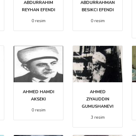
ABDURRAHIM
ABDURRAHMAN
REYHAN EFENDI
BESIKCI EFENDI
0 resim
0 resim
AHMED HAMDI
AHMED
AKSEKI
ZIYAUDDIN
GUMUSHANEVI
0 resim
3 resim