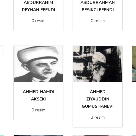
ABDURRAHIM
ABDURRAHMAN
REYHAN EFENDI
BESIKCI EFENDI
0 resim
0 resim
AHMED HAMDI
AHMED
AKSEKI
ZIYAUDDIN
GUMUSHANEVI
0 resim
3 resim