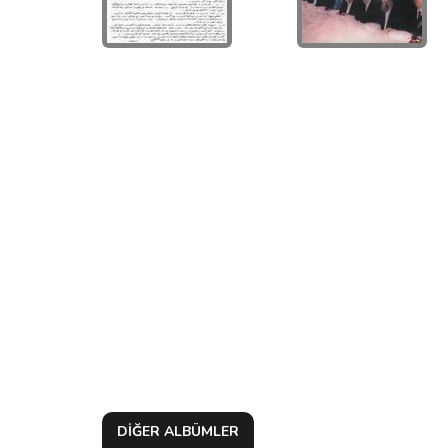
DİĞER ALBÜMLER