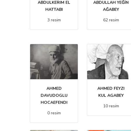
ABDULKERIM EL
ABDULLAH YEĞİN
HATTABI
AĞABEY
3 resim
62 resim
AHMED
AHMED FEYZI
DAVUDOGLU
KUL AGABEY
HOCAEFENDI
10 resim
0 resim