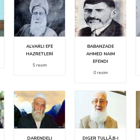
ALVARLI EFE
BABANZADE
HAZRETLERİ
AHMED NAIM
EFENDI
5 resim
0 resim
DARENDELI
DIGER TULLÃ‚B-I