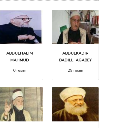
ABDULHALIM
ABDULKADIR
MAHMUD
BADILLI AGABEY
0 resim
29 resim