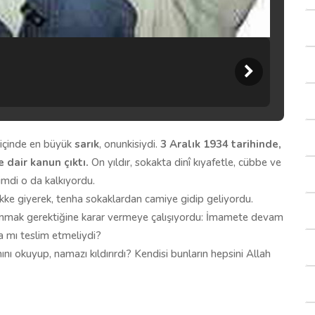
 içinde en büyük
sarık
, onunkisiydi.
3 Aralık 1934 tarihinde,
e
dair kanun çıktı.
On yıldır, sokakta dinî kıyafetle, cübbe ve
Şimdi o da kalkıyordu.
akke giyerek, tenha sokaklardan camiye gidip geliyordu.
mak gerektiğine karar vermeye çalışıyordu: İmamete devam
a mı teslim etmeliydi?
nı okuyup, namazı kıldırırdı? Kendisi bunların hepsini Allah