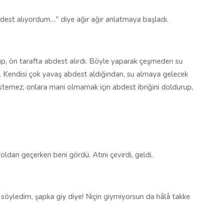
dest alıyordum…" diye ağır ağır anlatmaya başladı.
p, ön tarafta abdest alırdı. Böyle yaparak çeşmeden su
. Kendisi çok yavaş abdest aldığından, su almaya gelecek
istemez; onlara mani olmamak için abdest ibriğini doldurup,
dan geçerken beni gördü. Atını çevirdi, geldi.
söyledim, şapka giy diye! Niçin giymiyorsun da hâlâ takke