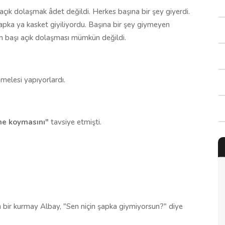
çık dolaşmak âdet değildi. Herkes başına bir şey giyerdi.
pka ya kasket giyiliyordu. Başına bir şey giymeyen
ın başı açık dolaşması mümkün değildi.
melesi yapıyorlardı.
ine koymasını"
tavsiye etmişti.
 bir kurmay Albay, "Sen niçin şapka giymiyorsun?" diye