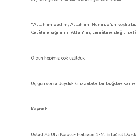
"Allah'ım dedim; Allah'ım, Nemrud'un köşkü bu a
Celâline sığınırım Allah'ım, cemâline değil, celâ
O gün hepimiz çok üzüldük.
Üç gün sonra duyduk ki,
o zabite bir buğday kam
Kaynak
Üstad Ali Ulvi Kurucu- Hatıralar 1-M. Ertuğrul Düz