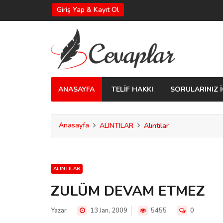
Giriş Yap & Kayıt Ol
ANASAYFA
TELİF HAKKI
SORULARINIZ İ
Anasayfa
ALINTILAR
Alıntılar
ALINTILAR
ZULÜM DEVAM ETMEZ
Yazar
13 Jan, 2009
5455
0