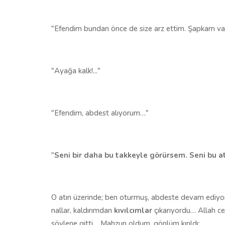
"Efendim bundan önce de size arz ettim. Şapkam v
"Ayağa kalk!..."
"Efendim, abdest alıyorum…"
"
Seni bir daha bu takkeyle görürsem. Seni bu atl
O atın üzerinde; ben oturmuş, abdeste devam ediy
nallar, kaldırımdan
kıvılcımlar
çıkarıyordu… Allah ce
söylene gitti… Mahzun oldum, gönlüm kırıldı: