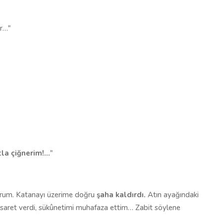
ar…"
a çiğnerim!...
"
orum. Katanayı üzerime doğru
şaha kaldırdı.
Atın ayağındaki
saret verdi, sükûnetimi muhafaza ettim… Zabit söylene