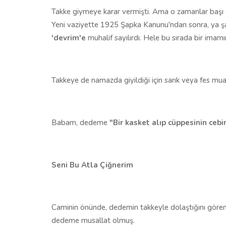
Takke giymeye karar vermişti. Ama o zamanlar başı a
Yeni vaziyette 1925 Şapka Kanunu'ndan sonra, ya şa
'devrim'e
muhalif sayılırdı. Hele bu sırada bir imam
Takkeye de namazda giyildiği için sarık veya fes mua
Babam, dedeme
"Bir kasket alıp cüppesinin ceb
Seni Bu Atla Çiğnerim
Caminin önünde, dedemin takkeyle dolaştığını gören
dedeme musallat olmuş.