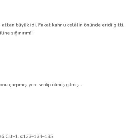
ttan büyük idi. Fakat kahr u celâlin önünde eridi gitti.
line sığınırım!"
yonu çarpmış
; yere serilip ölmüş gitmiş…
dağ Cilt–1, s:133–134–135