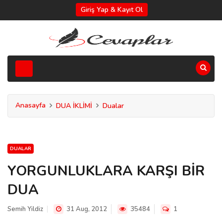
Giriş Yap & Kayıt Ol
Anasayfa
DUA İKLİMİ
Dualar
DUALAR
YORGUNLUKLARA KARŞI BİR
DUA
Semih Yildiz
31 Aug, 2012
35484
1