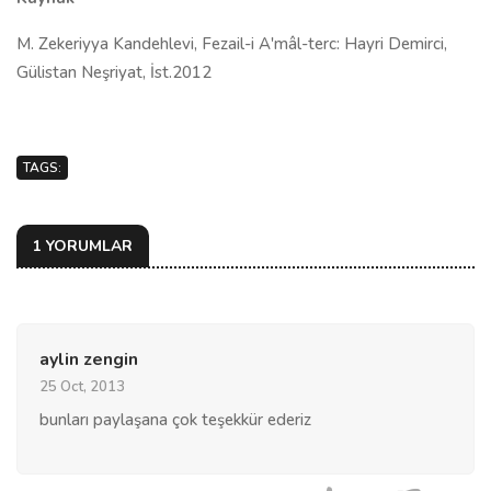
M. Zekeriyya Kandehlevi, Fezail-i A'mâl-terc: Hayri Demirci,
Gülistan Neşriyat, İst.2012
TAGS:
1 YORUMLAR
aylin zengin
25 Oct, 2013
bunları paylaşana çok teşekkür ederiz