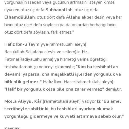
yorgunluk hisseden veya gücünün artmasını isteyen kimse,
uyurken otuz üç defa
Subhanallah
, otuz üç defa
Elhamdülillah
, otuz dört defa
Allahu ekber
desin veya her
birini otuz üçer defa söylesin ya da onlardan herhangi birini
otuz dört defa söylesin, fark etmez."
Hafız İbn-u Teymiyye
(rahmetullahi aleyh)
Rasulullah(Sallalahu aleyhi ve sellem)'in Hz.
Fatıma(Radiyallahu anha)'ya hizmetçi yerine öğrettiği
tesbihatlardan şu neticeyi çıkarmıştır; "
Kim bu tesbihatları
devamlı yaparsa, ona meşakkatli işlerden yorgunluk ve
bitkinlik gelmez."
Hafız İbnu Hacer(rahmetullahi aleyh);
"
Hafif bir yorgunluk olsa bile ona zarar vermez"
demiştir.
Molla Aliyyul Kâri
(rahmetullahi aleyh) yazıyor ki; "
Bu amel
tecrübeyle sabittir ki, bu tesbihleri uyurken okumak
yorgunluğu gidermeye ve kuvveti artırmaya sebeb olur."
Kaynak