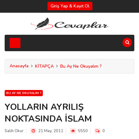
Giriş Yap & Kayıt Ol
Anasayfa
KİTAPÇA
Bu Ay Ne Okuyalım ?
BU AY NE OKUYALIM ?
YOLLARIN AYRILIŞ
NOKTASINDA İSLAM
Salih Okur
21 May, 2011
5550
0