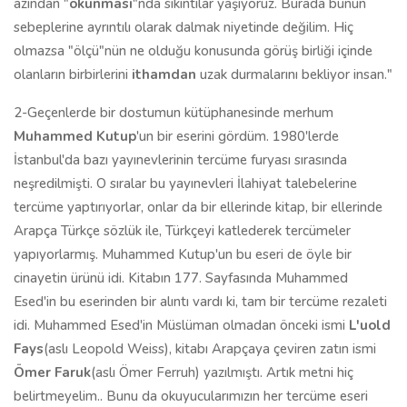
azından "
okunması
"nda sıkıntılar yaşıyoruz. Burada bunun
sebeplerine ayrıntılı olarak dalmak niyetinde değilim. Hiç
olmazsa "ölçü"nün ne olduğu konusunda görüş birliği içinde
olanların birbirlerini
ithamdan
uzak durmalarını bekliyor insan."
2-Geçenlerde bir dostumun kütüphanesinde merhum
Muhammed Kutup
'un bir eserini gördüm. 1980'lerde
İstanbul'da bazı yayınevlerinin tercüme furyası sırasında
neşredilmişti. O sıralar bu yayınevleri İlahiyat talebelerine
tercüme yaptırıyorlar, onlar da bir ellerinde kitap, bir ellerinde
Arapça Türkçe sözlük ile, Türkçeyi katlederek tercümeler
yapıyorlarmış. Muhammed Kutup'un bu eseri de öyle bir
cinayetin ürünü idi. Kitabın 177. Sayfasında Muhammed
Esed'in bu eserinden bir alıntı vardı ki, tam bir tercüme rezaleti
idi. Muhammed Esed'in Müslüman olmadan önceki ismi
L'uold
Fays
(aslı Leopold Weiss), kitabı Arapçaya çeviren zatın ismi
Ömer Faruk
(aslı Ömer Ferruh) yazılmıştı. Artık metni hiç
belirtmeyelim.. Bunu da okuyucularımızın her tercüme eseri