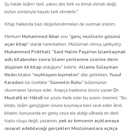
Şu halde İslâm'ı terk, yalnız dini terk ve ihmal etmek değil,
bütün yönleriyle hayatı terk etmektir."
Kitap hakkında bazı değerlendirmeleri de sunmak isterim.
Merhum
Muhammed İkbal
onu "
genç nesillerin gözünü
açan kitap
" olarak tanımlarken, Müslüman olmuş şarkiyatçı
Muhammed Pickthall
"
Said Halim Paşa'nın İslamlaşmak
adlı kitabından sonra İslami yenilenme üzerine derin
düşünen ilk kitap
olduğunu" belirtir.
Allame Süleyman
Nedvi
kitabın "
muhteşem kıymetini
" dile getirirken,
Yusuf
Karadavi
ise özellikle "
Sünnetin Ruhu
" bölümünün
okunmasını tavsiye eder. Arapça baskısına önsöz yazan
Dr.
Mustafâ el-Hâlidî
ise şöyle ifade eder bu eserin önemini;
"Bu
kitabı, İslâm gençliğinin önüne koymaya beni sevk eden âmil,
kitabın, konusunda en geniş veya ele aldığı sâhada en derli
toplu oluşu değil, yazarının,
pek az kimsenin açıklamaya
cesaret edebileceği gerçekleri Müslümanlara açıkça