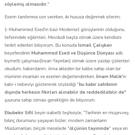
söylemiş olmasıdır.
"
Eserin tanıtımına son verirken, iki hususa değinmek isterim;
1-Muhammed Esed'in bazı Modernist görüşlerinin olduğunu,
tefsirindeki eğilimleri, Mevdudi başta olmak üzere kendisini
tenkit edenleri biliyorum. Bu konuda
İsmail Çalışkan
beyefendinin
Muhammed Esed ve Düşünce Dünyası
adlı
kıymetli çalışması(İnsan Yayınları) olmak üzere yazılıp çizilenleri
okudum, haberdarım. Ama akleden bir kalbe sahip olan bir
müminin insanları ve eserleri değerlendirirken,
İmam Malik'
in
kabr-i nebeviyi göstererek söylediği "
bu kabir sahibinin
dışında herkesin fikirleri alınabilir de reddedilebilir de"
şuuruna sahip olması gerektiğini de biliyorum.
Ebubekir Sifil
beyin isabetli teşhisiyle; "Tarihinin en müşevveş
bilinç durumunu yaşayan bizler, modern zamanların
Müslümanları, birçok meselede "
ölçünün tayininde
" veya en