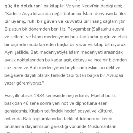
güç ile dolduran
" bir kitaptır. Ve yine Nedvi'nin dediği gibi;
"Sadece Asya kıtasında değil, bütün bir İslam dünyasında
fikri
bir uyanış, ruhi bir güven ve kuvvetli bir inanç
sağlamıştır.
Biz uzun bir dönemden beri Hz. Peygamberi(Sallalahu aleyhi
ve sellem) ve İslam medeniyetini bu kitap kadar güçlü ve etkili
bir biçimde müdafaa eden başka bir yazar ve kitap bilmiyoruz.
Aynı şekilde, Batı medeniyetiyle İslam medeniyeti arasındaki
ayrılık noktalarından bu kadar açık, detaylı ve ince bir biçimden
söz eden ve Batı medeniyetini böylesine keskin, acı delil ve
belgelere dayalı olarak tenkide tabi tutan başka bir Avrupalı
yazar göremiyoruz."
Eser, ilk olarak 1934 senesinde neşredilmiş. Müellif bu ilk
baskıdan 46 sene sonra yeni not ve dipnotlarla eseri
genişletmiş. Kitabın telifindeki hedef, sosyal ve kültürel
anlamda Batı toplumlarından farklı olduklarını ve kendi
onurlarına dayanmaları gerektiği yönünde Müslümanların