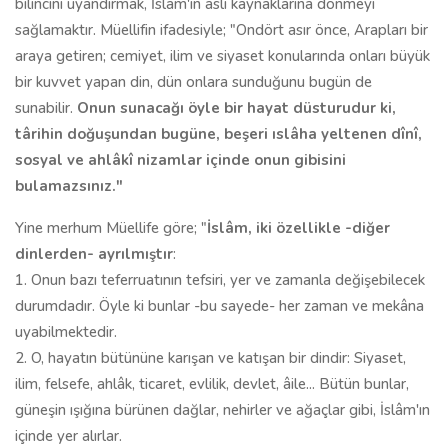
bilincini uyandırmak, İslam'ın asli kaynaklarına dönmeyi
sağlamaktır. Müellifin ifadesiyle; "Ondört asır önce, Arapları bir
araya getiren; cemiyet, ilim ve siyaset konularında onları büyük
bir kuvvet yapan din, dün onlara sunduğunu bugün de
sunabilir.
Onun sunacağı öyle bir hayat düsturudur ki,
târihin doğuşundan bugüne, beşeri ıslâha yeltenen dînî,
sosyal ve ahlâkî nizamlar içinde onun gibisini
bulamazsınız."
Yine merhum Müellife göre; "
İslâm, iki özellikle -diğer
dinlerden- ayrılmıştır
:
1. Onun bazı teferruatının tefsiri, yer ve zamanla değişebilecek
durumdadır. Öyle ki bunlar -bu sayede- her zaman ve mekâna
uyabilmektedir.
2. O, hayatın bütününe karışan ve katışan bir dindir: Siyaset,
ilim, felsefe, ahlâk, ticaret, evlilik, devlet, âile... Bütün bunlar,
güneşin ışığına bürünen dağlar, nehirler ve ağaçlar gibi, İslâm'ın
içinde yer alırlar.