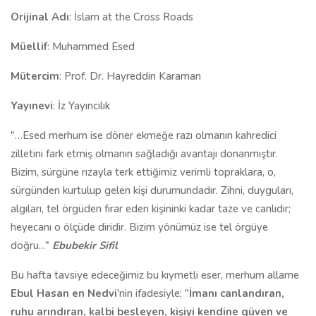
Orijinal Adı
: İslam at the Cross Roads
Müellif
: Muhammed Esed
Mütercim
: Prof. Dr. Hayreddin Karaman
Yayınevi
: İz Yayıncılık
"…Esed merhum ise döner ekmeğe razı olmanın kahredici
zilletini fark etmiş olmanın sağladığı avantajı donanmıştır.
Bizim, sürgüne rızayla terk ettiğimiz verimli topraklara, o,
sürgünden kurtulup gelen kişi durumundadır. Zihni, duyguları,
algıları, tel örgüden firar eden kişininki kadar taze ve canlıdır;
heyecanı o ölçüde diridir. Bizim yönümüz ise tel örgüye
doğru..."
Ebubekir Sifil
Bu hafta tavsiye edeceğimiz bu kıymetli eser, merhum allame
Ebul Hasan en Nedvi
'nin ifadesiyle; "
İmanı canlandıran,
ruhu arındıran, kalbi besleyen, kişiyi kendine güven ve