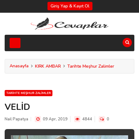
Giriş Yap & Kayıt Ol
Anasayfa
KIRK AMBAR
Tarihte Meşhur Zalimler
TARIHTE MEŞHUR ZALIMLER
VELİD
Nail Papatya
09 Apr, 2019
4844
0