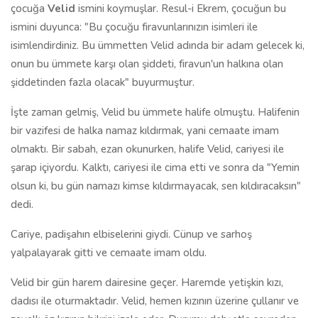
çocuğa
Velid
ismini koymuşlar. Resul-i Ekrem, çocuğun bu
ismini duyunca: "Bu çocuğu firavunlarınızın isimleri ile
isimlendirdiniz. Bu ümmetten Velid adında bir adam gelecek ki,
onun bu ümmete karşı olan şiddeti, firavun'un halkına olan
şiddetinden fazla olacak" buyurmuştur.
İşte zaman gelmiş, Velid bu ümmete halife olmuştu. Halifenin
bir vazifesi de halka namaz kıldırmak, yani cemaate imam
olmaktı. Bir sabah, ezan okunurken, halife Velid, cariyesi ile
şarap içiyordu. Kalktı, cariyesi ile cima etti ve sonra da "Yemin
olsun ki, bu gün namazı kimse kıldırmayacak, sen kıldıracaksın"
dedi.
Cariye, padişahın elbiselerini giydi. Cünup ve sarhoş
yalpalayarak gitti ve cemaate imam oldu.
Velid bir gün harem dairesine geçer. Haremde yetişkin kızı,
dadısı ile oturmaktadır. Velid, hemen kızının üzerine çullanır ve