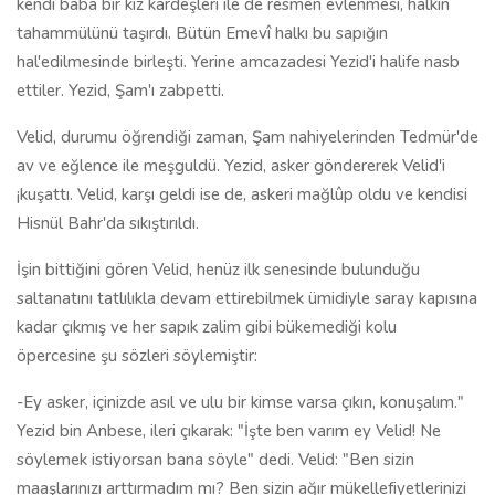
kendi baba bir kız kardeşleri ile de resmen evlenmesi, halkın
tahammülünü taşırdı. Bütün Emevî halkı bu sapığın
hal'edilmesinde birleşti. Yerine amcazadesi Yezid'i halife nasb
ettiler. Yezid, Şam'ı zabpetti.
Velid, durumu öğrendiği zaman, Şam nahiyelerinden Tedmür'de
av ve eğlence ile meşguldü. Yezid, asker göndererek Velid'i
¡kuşattı. Velid, karşı geldi ise de, askeri mağlûp oldu ve kendisi
Hisnül Bahr'da sıkıştırıldı.
İşin bittiğini gören Velid, henüz ilk senesinde bulunduğu
saltanatını tatlılıkla devam ettirebilmek ümidiyle saray kapısına
kadar çıkmış ve her sapık zalim gibi bükemediği kolu
öpercesine şu sözleri söylemiştir:
-Ey asker, içinizde asıl ve ulu bir kimse varsa çıkın, konuşalım."
Yezid bin Anbese, ileri çıkarak: "İşte ben varım ey Velid! Ne
söylemek istiyorsan bana söyle" dedi. Velid: "Ben sizin
maaşlarınızı arttırmadım mı? Ben sizin ağır mükellefiyetlerinizi