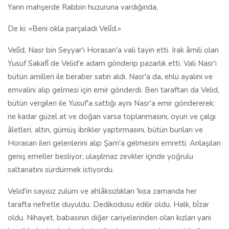
Yarın mahşerde Rabbin huzuruna vardığında,
De ki: «Beni okla parçaladı Velîd.»
Velîd, Nasr bin Seyyar'ı Horasan'a vali tayin etti. Irak âmili olan
Yusuf Sakafî de Velid'e adam gönderip pazarlık etti. Vali Nasr'ı
bütün amilleri ile beraber satın aldı. Nasr'a da, ehlü ayalini ve
emvalini alıp gelmesi için emir gönderdi. Beri taraftan da Velid,
bütün vergileri ile Yusuf'a sattığı aynı Nasr'a emir göndererek;
ne kadar güzel at ve doğan varsa toplanmasını, oyun ve çalgı
âletleri, altın, gümüş ibrikler yaptırmasını, bütün bunları ve
Horasan ileri gelenlerini alıp Şam'a gelmesini emretti. Anlaşılan
geniş emeller besliyor, ulaşılmaz zevkler içinde yoğrulu
saltanatını sürdürmek istiyordu.
Velid'in sayısız zulüm ve ahlâksızlıkları 'kısa zamanda her
tarafta nefretle duyuldu. Dedikodusu edilir oldu. Halk, bîzar
oldu. Nihayet, babasının diğer cariyelerinden olan kızları yani