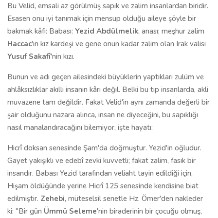
Bu Velid, emsali az görülmüş sapık ve zalim insanlardan biridir.
Esasen onu iyi tanımak için mensup olduğu aileye şöyle bir
bakmak kâfi: Babası:
Yezid Abdülmelik
, anası; meşhur zalim
Haccac
'ın kız kardeşi ve gene onun kadar zalim olan Irak valisi
Yusuf Sakafî
'nin kızı.
Bunun ve adı geçen ailesindeki büyüklerin yaptıkları zulüm ve
ahlâksızlıklar akıllı insanın kârı değil. Belki bu tip insanlarda, akli
muvazene tam değildir. Fakat Velid'in aynı zamanda değerli bir
şair olduğunu nazara alınca, insan ne diyeceğini, bu sapıklığı
nasıl manalandıracağını bilemiyor, işte hayatı:
Hicrî doksan senesinde Şam'da doğmuştur. Yezid'in oğludur.
Gayet yakışıklı ve edebî zevki kuvvetli; fakat zalim, fasık bir
insandır. Babası Yezid tarafından veliaht tayin edildiği için,
Hişam öldüğünde yerine Hicrî 125 senesinde kendisine biat
edilmiştir.
Zehebi
, müteselsil senetle Hz. Ömer'den nakleder
ki: "Bir gün
Ümmü Seleme
'nin biraderinin bir çocuğu olmuş,