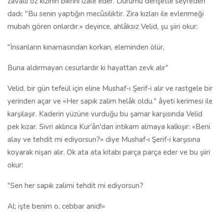
zavallı öz kızının bikrini izale eder. Durumu dehşetle seyreden
dadı: "Bu senin yaptığın mecûsiliktir. Zira kızları ile evlenmeği
mubah gören onlardır.» deyince, ahlâksız Velid, şu şiiri okur:
"İnsanların kınamasından korkan, eleminden ölür,
Buna aldırmayan cesurlardır ki hayattan zevk alır"
Velid, bir gün tefeül için eline Mushaf-ı Şerif-i alır ve rastgele bir
yerinden açar ve «Her sapık zalim helâk oldu." âyeti kerimesi ile
karşılaşır. Kaderin yüzüne vurduğu bu şamar karşısında Velid
pek kızar. Sivri aklınca Kur'ân'dan intikam almaya kalkışır: «Beni
alay ve tehdit mi ediyorsun?» diye Mushaf-ı Şerif-i karşısına
koyarak nişan alır. Ok ata ata kitabı parça parça eder ve bu şiiri
okur:
"Sen her sapık zalimi tehdit mi ediyorsun?
Al; işte benim o, cebbar anid!»