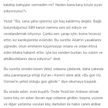
kaldırıp bahşişler vermedim mi? Neden bana karşı böyle isyan
ediyorsunuz?»
Yezid: "Biz, sana şahsi işlerimiz için baş kaldırmış değiliz. Bağlı
bulunduğumuz İlâhî kanun namına seni azl ediyor ve
cezalandırmak istiyoruz. Çünkü sen; şarap içtin, kızına tecavüz
ettin, kız kardeşlerinle evlendin. Bu suretle Allah'ın yasaklarını
çiğnedin, onun emirlerini küçümseyip onlara ve onları ihtiva
eden kitaba hakaret ettin. İşte biz senden bunları, bu zulüm ve
ahlâksızlıklarını dava ediyoruz" dedi.
Bu suretle ümidini kesen Velid, odasına çekilerek, daha yakında
okla paramparça ettiği Kur'an-ı Kerim'i eline aldı: «Bu gün Hz.
Osman'ın şehid olduğu gün gibidir." diye okumaya başladı.
Bu sırada asker, evini kuşattı. Önde Yezid bin Anbese olmak
üzere beş-on asker duvarı aşıp odasına girdiler, başına, yüzüne
ve diğer yerlerine vurulan kılıç darbeleri ile habis canını aldılar.