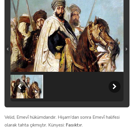
Velid, Emevî hükümdarıdır. Hişam'dan sonra Emevî halifesi
olarak tahta çıkmıştır. Künyesi:
Fasıktır
.