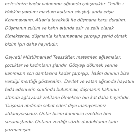
nefesimize kadar vatanımız uğrunda çatışmaktır. Cenâb-ı
Hakk’ın yardımı mazlum kulların sıkıştığı anda erişir.
Korkmayalım, Allah’a tevekkül ile düşmana karşı duralım.
Düşmanın zulüm ve kahrı altında esir ve zelil olarak
ölmektense, düşmanla kahramanane çarpışıp şehid olmak
bizim için daha hayırlıdır.
Gayretli Müslümanlar! Teessüfler, matemler, ağlamalar,
çocuklar ve kadınların şiarıdır. Gözyaşı dökmek yerine
kanımızın son damlasına kadar çarpışıp, İslâm dininin bize
verdiği mertliği gösterelim. Devlet ve vatan uğrunda hayatını
feda edenlerin sınıfında bulunmak, düşmanın kahrının
altında ağlayarak zelilane ölmekten bin kat daha hayırlıdır.
‘Düşman ahdinde sebat eder.’ diye inanıyorsanız
aldanıyorsunuz. Onlar bizim kanımıza ezelden beri
susamışlardır. Onların verdiği sözde durduklarını tarih
yazmamıştır.