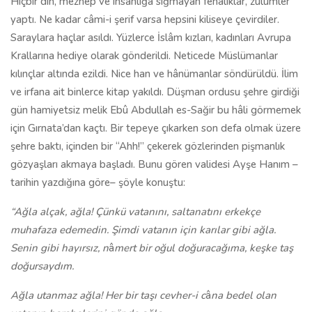
Hiçbir din, mezhep ve insanlığa sığmayan fenalıklar, zulümler
yaptı. Ne kadar câmi-i şerif varsa hepsini kiliseye çevirdiler.
Saraylara haçlar asıldı. Yüzlerce İslâm kızları, kadınları Avrupa
Krallarına hediye olarak gönderildi. Neticede Müslümanlar
kılınçlar altında ezildi. Nice han ve hânümanlar söndürüldü. İlim
ve irfana ait binlerce kitap yakıldı. Düşman ordusu şehre girdiği
gün hamiyetsiz melik Ebû Abdullah es-Sağir bu hâli görmemek
için Gırnata’dan kaçtı. Bir tepeye çıkarken son defa olmak üzere
şehre baktı, içinden bir “Ahh!” çekerek gözlerinden pişmanlık
gözyaşları akmaya başladı. Bunu gören validesi Ayşe Hanım –
tarihin yazdığına göre– şöyle konuştu:
“Ağla alçak, ağla! Çünkü vatanını, saltanatını erkekçe
muhafaza edemedin. Şimdi vatanın için karılar gibi ağla.
Senin gibi hayırsız, n
â
mert bir oğul doğuracağıma, keşke taş
doğursaydım.
Ağla utanmaz ağla! Her bir taşı cevher-i c
â
na bedel olan