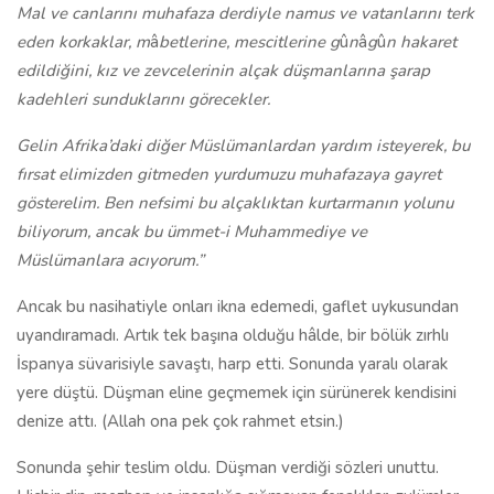
Mal ve canlarını muhafaza derdiyle namus ve vatanlarını terk
eden korkaklar, m
â
betlerine, mescitlerine g
û
n
â
g
û
n hakaret
edildiğini, kız ve zevcelerinin alçak düşmanlarına şarap
kadehleri sunduklarını görecekler.
Gelin Afrika’daki diğer Müslümanlardan yardım isteyerek, bu
fırsat elimizden gitmeden yurdumuzu muhafazaya gayret
gösterelim. Ben nefsimi bu alçaklıktan kurtarmanın yolunu
biliyorum, ancak bu ümmet-i Muhammediye ve
Müslümanlara acıyorum.”
Ancak bu nasihatiyle onları ikna edemedi, gaflet uykusundan
uyandıramadı. Artık tek başına olduğu hâlde, bir bölük zırhlı
İspanya süvarisiyle savaştı, harp etti. Sonunda yaralı olarak
yere düştü. Düşman eline geçmemek için sürünerek kendisini
denize attı. (Allah ona pek çok rahmet etsin.)
Sonunda şehir teslim oldu. Düşman verdiği sözleri unuttu.