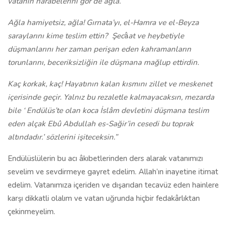
vatanın harabelerini gör de ağla.
Ağla hamiyetsiz, ağla! Gırnata’yı, el-Hamra ve el-Beyza
saraylarını kime teslim ettin? Şec
â
at ve heybetiyle
düşmanlarını her zaman perişan eden kahramanların
torunlarını, beceriksizliğin ile düşmana mağlup ettirdin.
Kaç korkak, kaç! Hayatının kalan kısmını zillet ve meskenet
içerisinde geçir. Yalnız bu rezaletle kalmayacaksın, mezarda
bile ‘ Endülüs’te olan koca İslâm devletini düşmana teslim
eden alçak Ebû Abdullah es-Sağir’in cesedi bu toprak
altındadır.’ sözlerini işiteceksin.”
Endülüslülerin bu acı âkıbetlerinden ders alarak vatanımızı
sevelim ve sevdirmeye gayret edelim. Allah’ın inayetine itimat
edelim. Vatanımıza içeriden ve dışarıdan tecavüz eden hainlere
karşı dikkatli olalım ve vatan uğrunda hiçbir fedakârlıktan
çekinmeyelim.