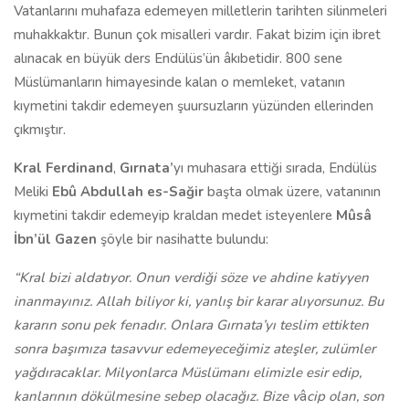
Vatanlarını muhafaza edemeyen milletlerin tarihten silinmeleri
muhakkaktır. Bunun çok misalleri vardır. Fakat bizim için ibret
alınacak en büyük ders Endülüs’ün âkıbetidir. 800 sene
Müslümanların himayesinde kalan o memleket, vatanın
kıymetini takdir edemeyen şuursuzların yüzünden ellerinden
çıkmıştır.
Kral Ferdinand
,
Gırnata’
yı muhasara ettiği sırada, Endülüs
Meliki
Ebû Abdullah es-Sağir
başta olmak üzere, vatanının
kıymetini takdir edemeyip kraldan medet isteyenlere
Mûsâ
İbn’ül Gazen
şöyle bir nasihatte bulundu:
“Kral bizi aldatıyor. Onun verdiği söze ve ahdine katiyyen
inanmayınız. Allah biliyor ki, yanlış bir karar alıyorsunuz. Bu
kararın sonu pek fenadır. Onlara Gırnata’yı teslim ettikten
sonra başımıza tasavvur edemeyeceğimiz ateşler, zulümler
yağdıracaklar. Milyonlarca Müslümanı elimizle esir edip,
kanlarının dökülmesine sebep olacağız. Bize v
â
cip olan, son