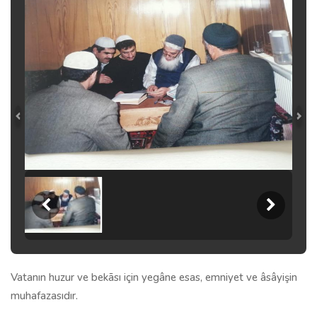
Vatanın huzur ve bekāsı için yegâne esas, emniyet ve âsâyişin
muhafazasıdır.