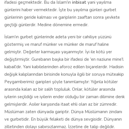
ifadesi geçmektedir. Bu da İslam'ın
inbisat
yani yayılma
günlerini haber vermektedir. İşte bu yayılma günleri gurbet
günlerinin geride kalması ve gariplerin zaaftan sonra şevkete
geçtiği günlerdir. Medine dönemine ermedir.
İslam'ın gurbet günlerinde adeta yeni bir cahiliye yüzünü
göstermiş ve maruf münker ve münker de maruf haline
gelmiştir. Değerler karmaşası yaşanmıştır. İyi ile kötü yer
değiştirmiştir. Gurebanın başka bir ifadesi de 'en naziune mine'l
kabail'dir. Yani kabilelerinden aforoz edilen biçarelerdir. Hadisin
değişik kalıplarından birisinde konuyla ilgili bir soruya müteakip
Peygamberimiz garipleri şöyle tanımlamıştır: Yığınla kötüler
arasında kalan az bir salih topluluk. Onlar, kötüler arasında
iyilerin seçildiği ve iyilerin ender olduğu bir zaman dilimine denk
gelmişlerdir. Asiler karşısında itaat ehli olan az bir zümredir.
Müslüman zaten dünyada gariptir. Dünya Müslümanın zindanı
ve gurbetidir. En büyük felaketi de dünya sevgisidir. Dünyanın
zilletinden dolayı sabırsızlanmaz. İzzetine de talip değildir.