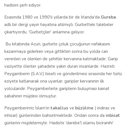
hadisini şerh ediyor.
Esasında 1980 ve 1990'lı yıllarda bir de İrlanda'da
Gureba
adlı bir dergi yayın hayatına atılmıştı. Gurbetteki talebeler
çıkartıyordu. 'Gurbetçiler' anlamına geliyor.
Bu kitabında Acuri, gurbete çoluk çocuğunun nafakasını
kazanmaya giderken veya gittikten sonra bu yolda can
verenleri ve ölenleri de şehitler kervanına katmaktadır. Garip
vaziyette ölenler şahadete yakın duran insanlardır. Hazreti
Peygamberin (S.A.V.) biseti ve gönderilmesi sırasında her türlü
eziyete katlanarak ona uyanlar; garipler kervanının ilk
yolcularıdır. Peygamberlerle gariplerin buluşması kainat
sabahının müjdesi olmuştur.
Peygamberimiz İslam'ın
takallus
ve
büzülme
( indiras ve
inhisar) günlerinden bahsetmektedir. Ondan sonra da
inbisat
günlerini müjdelemiştir. Hadiste 'darebe'l islamu biciranihi'