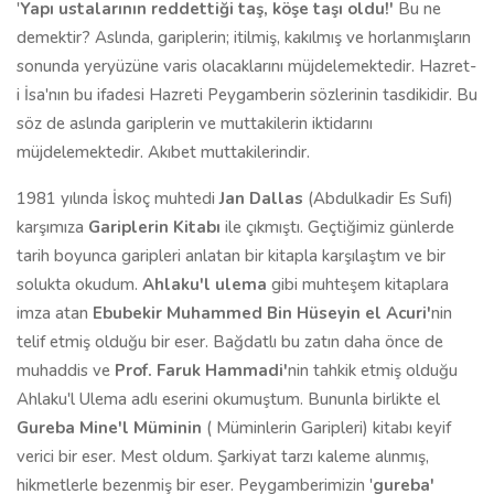
'
Yapı ustalarının reddettiği taş, köşe taşı oldu!'
Bu ne
demektir? Aslında, gariplerin; itilmiş, kakılmış ve horlanmışların
sonunda yeryüzüne varis olacaklarını müjdelemektedir. Hazret-
i İsa'nın bu ifadesi Hazreti Peygamberin sözlerinin tasdikidir. Bu
söz de aslında gariplerin ve muttakilerin iktidarını
müjdelemektedir. Akıbet muttakilerindir.
1981 yılında İskoç muhtedi
Jan Dallas
(Abdulkadir Es Sufi)
karşımıza
Gariplerin Kitabı
ile çıkmıştı. Geçtiğimiz günlerde
tarih boyunca garipleri anlatan bir kitapla karşılaştım ve bir
solukta okudum.
Ahlaku'l ulema
gibi muhteşem kitaplara
imza atan
Ebubekir Muhammed Bin Hüseyin el Acuri'
nin
telif etmiş olduğu bir eser. Bağdatlı bu zatın daha önce de
muhaddis ve
Prof. Faruk Hammadi'
nin tahkik etmiş olduğu
Ahlaku'l Ulema adlı eserini okumuştum. Bununla birlikte el
Gureba Mine'l Müminin
( Müminlerin Garipleri) kitabı keyif
verici bir eser. Mest oldum. Şarkiyat tarzı kaleme alınmış,
hikmetlerle bezenmiş bir eser. Peygamberimizin '
gureba'