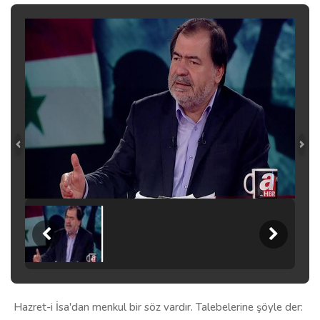
Hazret-i İsa'dan menkul bir söz vardır. Talebelerine şöyle der: