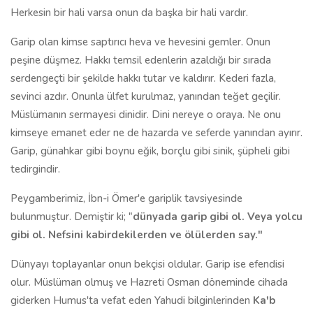
Herkesin bir hali varsa onun da başka bir hali vardır.
Garip olan kimse saptırıcı heva ve hevesini gemler. Onun
peşine düşmez. Hakkı temsil edenlerin azaldığı bir sırada
serdengeçti bir şekilde hakkı tutar ve kaldırır. Kederi fazla,
sevinci azdır. Onunla ülfet kurulmaz, yanından teğet geçilir.
Müslümanın sermayesi dinidir. Dini nereye o oraya. Ne onu
kimseye emanet eder ne de hazarda ve seferde yanından ayırır.
Garip, günahkar gibi boynu eğik, borçlu gibi sinik, şüpheli gibi
tedirgindir.
Peygamberimiz, İbn-i Ömer'e gariplik tavsiyesinde
bulunmuştur. Demiştir ki; "
dünyada garip gibi ol. Veya yolcu
gibi ol. Nefsini kabirdekilerden ve ölülerden say
."
Dünyayı toplayanlar onun bekçisi oldular. Garip ise efendisi
olur. Müslüman olmuş ve Hazreti Osman döneminde cihada
giderken Humus'ta vefat eden Yahudi bilginlerinden
Ka'b