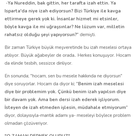
-
Ya Nureddin, bak gittin, her tarafta izah ettin. Ya
Isparta'da niye izah ediyorsun? Bizi Türkiye ile kavga
ettirmeye gerek yok ki. İnsanlar hizmet mi etsinler,
böyle kavga ile mi uğraşsınlar? Ne lüzum var, milletin
rahatsız olduğu şeyi yapıyorsun?
" demişti.
Bir zaman Türkiye büyük meşveretinde bu izah meselesi ortaya
atılıyor. Büyük ağabeyler de orada.. Herkes konuşuyor. Hocam
da elinde tesbih, sessizce dinliyor.
En sonunda; "hocam, sen bu mesele hakkında ne diyorsun"
diye soruyorlar. Hocam da diyor ki; "
Benim izah meselesi
diye bir problemim yok. Çünkü benim izah yapılsın diye
bir davam yok. Ama ben dersi izah ederek işliyorum.
İsteyen de izah etmeden işlesin, müdahale etmiyorum
"
diyor, dolayısıyla-mantık adamı ya- meseleyi böylece problem
olmadan çözüveriyor.