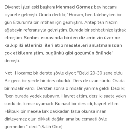
Diyanet İşleri eski başkanı
Mehmed Görmez
bey hocamı
ziyarete gelmişti. Orada dedi ki; "Hocam, ben talebeyken bir
gün Erzurum'a bir imtihan için gelmiştim. Antep'ten Nazım
ağabeyin referansıyla gelmiştim. Burada bir sohbetinize iştirak
etmiştim.
Sohbet esnasında birden dizlerinizin üzerine
kalkıp iki ellerinizi ileri atıp meseleleri anlatmanızdan
çok etkilenmiştim, bugünkü gibi gözümün önünde
"
demişti.
Not:
Hocamız bir derste şöyle diyor; "Belki 20-30 sene oldu.
Bir gece bir yerde bir ders okuduk. Ders de uzun sürdü. Orada
bir misafir vardı. Dersten sonra o misafir yanıma geldi. Dedi ki;
"ben burada yedek subayım. Hayret ettim, ders iki saate yakın
sürdü de, kimse uyumadı. Bu nasıl bir ders idi, hayret ettim.
Hâlbuki bir mesele kırk dakikadan fazla okunsa insan
dinleyemez olur, dikkati dağılır, ama bu cemaati öyle
görmedim " dedi."(Salih Okur)