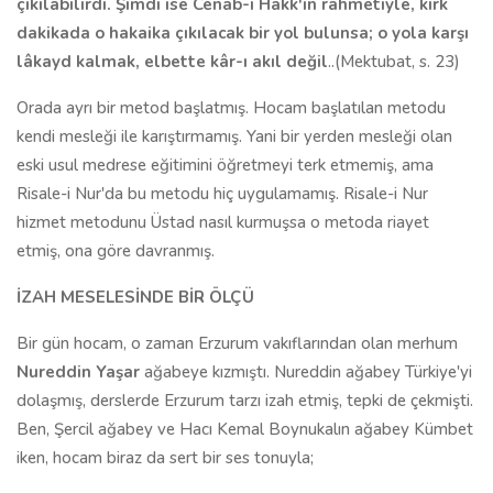
çıkılabilirdi. Şimdi ise Cenab-ı Hakk'ın rahmetiyle, kırk
dakikada o hakaika çıkılacak bir yol bulunsa; o yola karşı
lâkayd kalmak, elbette kâr-ı akıl değil
..(Mektubat, s. 23)
Orada ayrı bir metod başlatmış. Hocam başlatılan metodu
kendi mesleği ile karıştırmamış. Yani bir yerden mesleği olan
eski usul medrese eğitimini öğretmeyi terk etmemiş, ama
Risale-i Nur'da bu metodu hiç uygulamamış. Risale-i Nur
hizmet metodunu Üstad nasıl kurmuşsa o metoda riayet
etmiş, ona göre davranmış.
İZAH MESELESİNDE BİR ÖLÇÜ
Bir gün hocam, o zaman Erzurum vakıflarından olan merhum
Nureddin Yaşar
ağabeye kızmıştı. Nureddin ağabey Türkiye'yi
dolaşmış, derslerde Erzurum tarzı izah etmiş, tepki de çekmişti.
Ben, Şercil ağabey ve Hacı Kemal Boynukalın ağabey Kümbet
iken, hocam biraz da sert bir ses tonuyla;