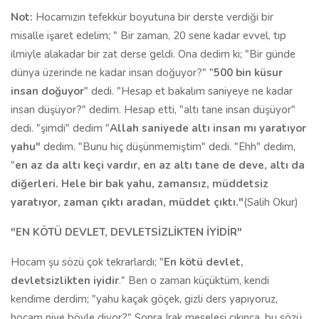
Not:
Hocamızın tefekkür boyutuna bir derste verdiği bir
misalle işaret edelim; " Bir zaman, 20 sene kadar evvel, tıp
ilmiyle alakadar bir zat derse geldi. Ona dedim ki; "Bir günde
dünya üzerinde ne kadar insan doğuyor?" "
500 bin küsur
insan doğuyor
" dedi. "Hesap et bakalım saniyeye ne kadar
insan düşüyor?" dedim. Hesap etti, "altı tane insan düşüyor"
dedi. "şimdi" dedim "
Allah saniyede altı insan mı yaratıyor
yahu"
dedim. "Bunu hiç düşünmemiştim" dedi. "Ehh" dedim,
"
en az da altı keçi vardır, en az altı tane de deve, altı da
diğerleri. Hele bir bak yahu, zamansız, müddetsiz
yaratıyor, zaman çıktı aradan, müddet çıktı."
(Salih Okur)
"EN KÖTÜ DEVLET, DEVLETSİZLİKTEN İYİDİR"
Hocam şu sözü çok tekrarlardı; "
En kötü devlet,
devletsizlikten iyidir
." Ben o zaman küçüktüm, kendi
kendime derdim; "yahu kaçak göçek, gizli ders yapıyoruz,
hocam niye böyle diyor?" Sonra Irak meselesi çıkınca, bu sözü