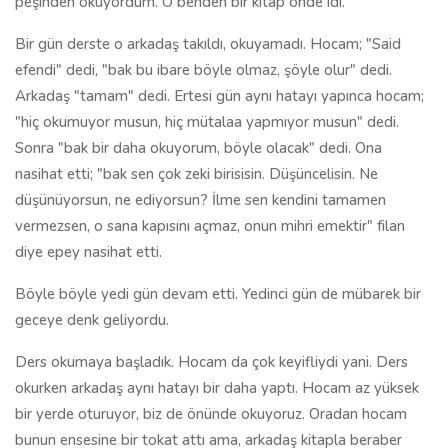
peşinden okuyordum. O benden bir kitap önde idi.
Bir gün derste o arkadaş takıldı, okuyamadı. Hocam; "Said
efendi" dedi, "bak bu ibare böyle olmaz, şöyle olur" dedi.
Arkadaş "tamam" dedi. Ertesi gün aynı hatayı yapınca hocam;
"hiç okumuyor musun, hiç mütalaa yapmıyor musun" dedi.
Sonra "bak bir daha okuyorum, böyle olacak" dedi. Ona
nasihat etti; "bak sen çok zeki birisisin. Düşüncelisin. Ne
düşünüyorsun, ne ediyorsun? İlme sen kendini tamamen
vermezsen, o sana kapısını açmaz, onun mihri emektir" filan
diye epey nasihat etti.
Böyle böyle yedi gün devam etti. Yedinci gün de mübarek bir
geceye denk geliyordu.
Ders okumaya başladık. Hocam da çok keyifliydi yani. Ders
okurken arkadaş aynı hatayı bir daha yaptı. Hocam az yüksek
bir yerde oturuyor, biz de önünde okuyoruz. Oradan hocam
bunun ensesine bir tokat attı ama, arkadaş kitapla beraber