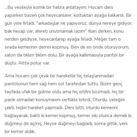
...Bu vesileyle komik bir hatıra anlatayım; Hocam ders
yaparken bazen çok heyecanlanır, koltuktan ayağa kalkardı. Bir
gün yine fırladı; "arkadaşlar ne yapıyoruz, dünya nereye gidiyor,
bak hesap var, ahireti unutmamak lazım" filan derken, konu
nerden geldiyse, heyecanlanıp ayağa fırladı. Meğer tam o
sırada kemerinin demiri kopmuş. Ben de en önde oturuyorum,
salon da tıklım tıklım dolu..Bir ayağa kalkmasıyla pantol bir
düştü. Altta potur var.
Ama hocam çok çevik bir hareketle hiç telaşlanmadan
pantolonun hem sağ hem sol tarafından tuttu. Bizim genç
tayfada ufak bir gülme oldu ama hiç istifini bozmadı, hiç bir
panik olmadan konuşmasını sertlikle bitirdi. Oturdu, yeleğini
çekti, hiçbir hareket yapmadı. Ders bitti, oturdu kemerini
bağlayacak, baktı ki kemer kopmuş, kemer sıkı olunca demek ki
düğmeyi de açmış. Neyse düğmeyi bağladı, sonra gittik, yeni
bir kemer aldık..