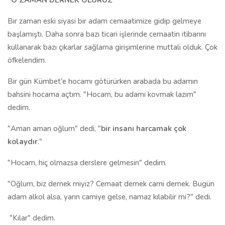
"O ZAMAN DERNEK OLURUZ"
Bir zaman eski siyasi bir adam cemaatimize gidip gelmeye
başlamıştı. Daha sonra bazı ticari işlerinde cemaatin itibarını
kullanarak bazı çıkarlar sağlama girişimlerine muttali olduk. Çok
öfkelendim.
Bir gün Kümbet'e hocamı götürürken arabada bu adamın
bahsini hocama açtım. "Hocam, bu adamı kovmak lazım"
dedim.
"Aman aman oğlum" dedi, "
bir insanı harcamak çok
kolaydır
."
"Hocam, hiç olmazsa derslere gelmesin" dedim.
"Oğlum, biz dernek miyiz? Cemaat demek cami demek. Bugün
adam alkol alsa, yarın camiye gelse, namaz kılabilir mi?" dedi.
"Kılar" dedim.