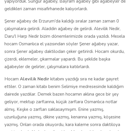
yapıyorduk. Sungur ağabey, Bayram ağabey gibi ağabeyler de
geldikleri zaman misafirhanede kalıyorlardı.
Şener ağabey de Erzurum'da kaldığı sıralar zaman zaman 0
çalışmalara gelirdi. Aladdin ağabey de gelirdi. Alevilik Nedir,
Daru'l Harp Nedir bizim dönemlerimizde orada yazıldı. Mesela
hocam Osmanlıca el yazısından söyler Şener ağabey yazar,
sonra Şener ağabey daktilodan çeker getirirdi. Hocam okurdu,
çizerdi, eklemeler, çıkarmalar yapardı. Bu şekilde başka
ağabeyler de gelirler, çalışmalara katılırlardı.
Hocam
Alevilik Nedir
kitabını yazdığı sıra ne kadar gayret
ettiler. O zaman kitabı benim Selimiye medresesinde kaldığım
dairede yazdılar. Demek bazen hocamın aklına gece bir şey
geliyor, mektup zarflarına, küçük zarflara Osmanlıca notlar
almış. Keşke o zarfları saklasaymışım. Enine yazmış,
uzunluğuna yazmış, dikine yazmış, kenarına yazmış, köşesine
yazmış. Onları orada okuyordu, kara kaleme sonra daktiloya