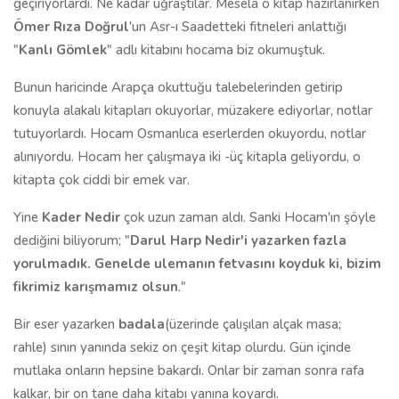
geçiriyorlardı. Ne kadar uğraştılar. Mesela o kitap hazırlanırken
Ömer Rıza Doğrul
'un Asr-ı Saadetteki fitneleri anlattığı
"
Kanlı Gömlek
" adlı kitabını hocama biz okumuştuk.
Bunun haricinde Arapça okuttuğu talebelerinden getirip
konuyla alakalı kitapları okuyorlar, müzakere ediyorlar, notlar
tutuyorlardı. Hocam Osmanlıca eserlerden okuyordu, notlar
alınıyordu. Hocam her çalışmaya iki -üç kitapla geliyordu, o
kitapta çok ciddi bir emek var.
Yine
Kader Nedir
çok uzun zaman aldı. Sanki Hocam'ın şöyle
dediğini biliyorum; "
Darul Harp Nedir'i yazarken fazla
yorulmadık. Genelde ulemanın fetvasını koyduk ki, bizim
fikrimiz karışmamız olsun
."
Bir eser yazarken
badala
(üzerinde çalışılan alçak masa;
rahle) sının yanında sekiz on çeşit kitap olurdu. Gün içinde
mutlaka onların hepsine bakardı. Onlar bir zaman sonra rafa
kalkar, bir on tane daha kitabı yanına koyardı.