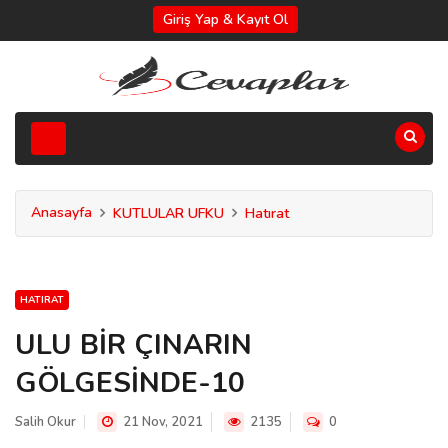
Giriş Yap & Kayıt Ol
Anasayfa
KUTLULAR UFKU
Hatırat
HATIRAT
ULU BİR ÇINARIN
GÖLGESİNDE-10
Salih Okur
21 Nov, 2021
2135
0