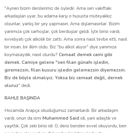
"Aynen bizim derslerimiz de öyledir. Ama sen vakıftaki
arkadaşları uyar, bu adama karşı o hususta müteyakkız
olsunlar, yanlış bir şey yapmasın. Ama dışlamasınlar. Bizim
yanımıza çok sarhoşlar, çok berduşlar geldi. İşte birisi vardı,
evveliyatı çok alkolik bir zattı. Ama sonra nasıl tevbe etti, nasıl
bir insan, bir âlim oldu. Biz "bu alkol alıyor" diye yanımıza
koymasaydık, nasıl olurdu?
Cemaat demek cami gibi
demek. Camiye gelene "sen filan günahı işledin,
giremezsin, filan kusuru işledin gelemezsin diyemezsin.
Biz de böyle olmalıyız. Yoksa biz cemaat değil, dernek
oluruz
" dedi.
RAHLE BAŞINDA
Hocamda Arapça okuduğumuz zamanlardı. Bir arkadaşım
vardı, onun da ismi
Muhammed Said
idi, yani adaştık ve
yaşıttık. Çok zeki birisi idi. O, dersi benden evvel okuyordu, ben