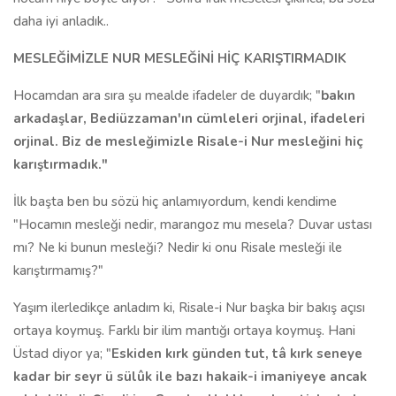
daha iyi anladık..
MESLEĞİMİZLE NUR MESLEĞİNİ HİÇ KARIŞTIRMADIK
Hocamdan ara sıra şu mealde ifadeler de duyardık; "
bakın
arkadaşlar, Bediüzzaman'ın cümleleri orjinal, ifadeleri
orjinal. Biz de mesleğimizle Risale-i Nur mesleğini hiç
karıştırmadık."
İlk başta ben bu sözü hiç anlamıyordum, kendi kendime
"Hocamın mesleği nedir, marangoz mu mesela? Duvar ustası
mı? Ne ki bunun mesleği? Nedir ki onu Risale mesleği ile
karıştırmamış?"
Yaşım ilerledikçe anladım ki, Risale-i Nur başka bir bakış açısı
ortaya koymuş. Farklı bir ilim mantığı ortaya koymuş. Hani
Üstad diyor ya; "
Eskiden kırk günden tut, tâ kırk seneye
kadar bir seyr ü sülûk ile bazı hakaik-i imaniyeye ancak