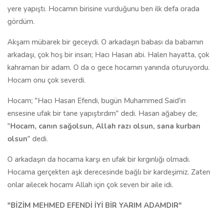
yere yapıştı. Hocamın birisine vurduğunu ben ilk defa orada
gördüm.
Akşam mübarek bir geceydi. O arkadaşın babası da babamın
arkadaşı, çok hoş bir insan; Hacı Hasan abi. Halen hayatta, çok
kahraman bir adam. O da o gece hocamın yanında oturuyordu.
Hocam onu çok severdi.
Hocam; "Hacı Hasan Efendi, bugün Muhammed Said'in
ensesine ufak bir tane yapıştırdım" dedi. Hasan ağabey de;
"
Hocam, canın sağolsun, Allah razı olsun, sana kurban
olsun
" dedi.
O arkadaşın da hocama karşı en ufak bir kırgınlığı olmadı.
Hocama gerçekten aşk derecesinde bağlı bir kardeşimiz. Zaten
onlar ailecek hocamı Allah için çok seven bir aile idi.
"BİZİM MEHMED EFENDİ İYİ BİR YARIM ADAMDIR"