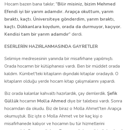
Hocam bazen bana takılır; "
Bilir misiniz, bizim Mehmed
Efendi iyi bir yarım adamdır. Arapça okuttum, yarım
bıraktı, kaçtı. Üniversiteye gönderdim, yarım bıraktı,
kaçtı. Dükkanlara koydum, orada da durmuyor, kaçıyor.
Kendisi tam bir yarım adamdır
" derdi.
ESERLERİN HAZIRLANMASINDA GAYRETLER
Selimiye medresesinin yanında bir misafirhane yapılmıştı.
Orada hocamın bir kütüphanesi vardı. Ben bir müddet orada
kaldım. Kümbet'teki kitapların dışındaki kitaplar oradaydı. O
kitapların olduğu yerde hocam kitap çalışmalarını yapardı.
Biz orada kalanlar kahvaltı hazırlardık, çay demlerdik.
Şefik
Güllük
hocamın
Molla Ahmed
diye bir talebesi vardı. Sonra
hocamdan da okudu. Biz de biraz o Molla Ahmet'ten Arapça
okumuştuk. Biz işte o Molla Ahmet ve bir kaç kişi o
misafirhanede kalıyor ve hocamın bu tür hizmetlerini