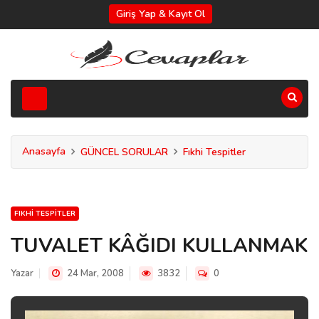
Giriş Yap & Kayıt Ol
Anasayfa
GÜNCEL SORULAR
Fıkhi Tespitler
FIKHI TESPITLER
TUVALET KÂĞIDI KULLANMAK
Yazar
24 Mar, 2008
3832
0