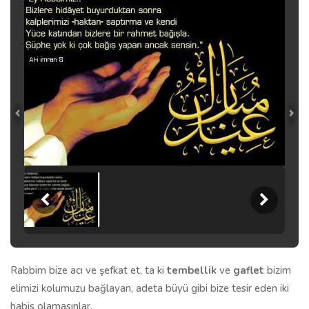
Rabbim bize acı ve şefkat et, ta ki
tembellik
ve
gaflet
bizim
elimizi kolumuzu bağlayan, adeta büyü gibi bize tesir eden iki
habis olamasınlar.