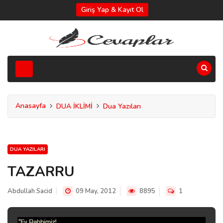
Giriş Yap & Kayıt Ol
Anasayfa
DUA İKLİMİ
Dua Yazıları
DUA YAZILARI
TAZARRU
Abdullah Sacid
09 May, 2012
8895
1