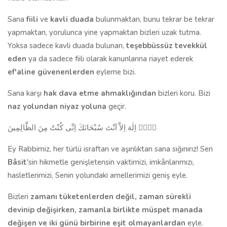
Sana
fiili
ve
kavli duada
bulunmaktan, bunu tekrar be tekrar
yapmaktan, yorulunca yine yapmaktan bizleri uzak tutma.
Yoksa sadece kavli duada bulunan,
teşebbüssüz tevekkül
eden
ya da sadece fiili olarak kanunlarına riayet ederek
ef'aline güvenenlerden
eyleme bizi.
Sana karşı
hak dava etme ahmaklığından
bizleri koru. Bizi
naz yolundan niyaz yoluna
geçir.
لاَۤ اِلٰهَ اِلاَّ اَنْتَ سُبْحَانَكَ اِنِّى كُنْتُ مِنَ الظَّالِمِينَ
Ey Rabbimiz, her türlü israftan ve aşırılıktan sana sığınırız! Sen
Bâsit
'sin hikmetle genişletensin vaktimizi, imkânlarımızı,
hasletlerimizi, Senin yolundaki amellerimizi geniş eyle.
Bizleri
zamanı tüketenlerden değil, zaman sürekli
devinip değişirken, zamanla birlikte müspet manada
değişen ve iki günü birbirine eşit olmayanlardan
eyle.