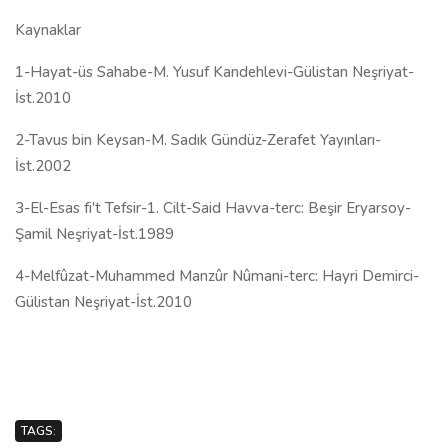
Kaynaklar
1-Hayat-üs Sahabe-M. Yusuf Kandehlevi-Gülistan Neşriyat-
İst.2010
2-Tavus bin Keysan-M. Sadık Gündüz-Zerafet Yayınları-
İst.2002
3-El-Esas fi't Tefsir-1. Cilt-Said Havva-terc: Beşir Eryarsoy-
Şamil Neşriyat-İst.1989
4-Melfûzat-Muhammed Manzûr Nûmani-terc: Hayri Demirci-
Gülistan Neşriyat-İst.2010
TAGS: