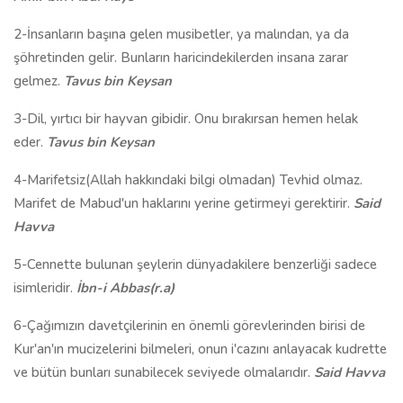
2-İnsanların başına gelen musibetler, ya malından, ya da
şöhretinden gelir. Bunların haricindekilerden insana zarar
gelmez.
Tavus bin Keysan
3-Dil, yırtıcı bir hayvan gibidir. Onu bırakırsan hemen helak
eder.
Tavus bin Keysan
4-Marifetsiz(Allah hakkındaki bilgi olmadan) Tevhid olmaz.
Marifet de Mabud'un haklarını yerine getirmeyi gerektirir.
Said
Havva
5-Cennette bulunan şeylerin dünyadakilere benzerliği sadece
isimleridir.
İbn-i Abbas(r.a)
6-Çağımızın davetçilerinin en önemli görevlerinden birisi de
Kur'an'ın mucizelerini bilmeleri, onun i'cazını anlayacak kudrette
ve bütün bunları sunabilecek seviyede olmalarıdır.
Said Havva