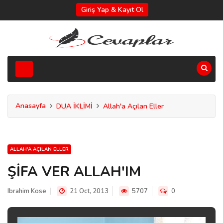
Giriş Yap & Kayıt Ol
Anasayfa
DUA İKLİMİ
Allah'a Açılan Eller
ALLAH'A AÇILAN ELLER
ŞİFA VER ALLAH'IM
Ibrahim Kose
21 Oct, 2013
5707
0