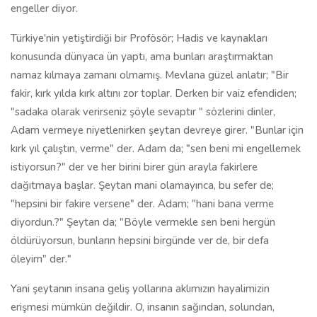
engeller diyor.
Türkiye'nin yetiştirdiği bir Profösör; Hadis ve kaynakları
konusunda dünyaca ün yaptı, ama bunları araştırmaktan
namaz kılmaya zamanı olmamış. Mevlana güzel anlatır; "Bir
fakir, kırk yılda kırk altını zor toplar. Derken bir vaiz efendiden;
"sadaka olarak verirseniz şöyle sevaptır " sözlerini dinler,
Adam vermeye niyetlenirken şeytan devreye girer. "Bunlar için
kırk yıl çalıştın, verme" der. Adam da; "sen beni mi engellemek
istiyorsun?" der ve her birini birer gün arayla fakirlere
dağıtmaya başlar. Şeytan mani olamayınca, bu sefer de;
"hepsini bir fakire versene" der. Adam; "hani bana verme
diyordun.?" Şeytan da; "Böyle vermekle sen beni hergün
öldürüyorsun, bunların hepsini birgünde ver de, bir defa
öleyim" der."
Yani şeytanın insana geliş yollarına aklımızın hayalimizin
erişmesi mümkün değildir. O, insanın sağından, solundan,