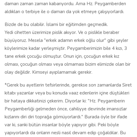
damarı zaman zaman kabarıyordu. Ama Hz. Peygamberden
aldıkları o terbiye ile o damarı da yok etmeye çalışıyorlardı.
Bizde de bu olabilir. İslami bir eğitimden geçmedik.
Yedi cihetten üzerimize pislik akıyor. Ve o pislikle beraber
büyüyoruz. Mesela "erkek adamın erkek oğlu olur" gibi şeyler
köylerimize kadar yerleşmiştir. Peygamberimizin bile 4 kızı, 3
tane erkek çocuğu olmuştur. Onun için, çocuğun erkek kız
olması, çocuğun olması veya olmaması bizim elimizde olan bir
olay değildir. Kimseyi ayıplamamak gerekir.
*Gerek bu ayetlerin tefsirlerinde, gerekse son zamanlarda Siret
kitabı yazanlar veya bu konuda vaaz edenlerin içine düştükleri
bir hataya dikkatinizi çekerim. Diyorlar ki: "Hz. Peygamberin
Peygamberliği gelmeden önce, cahiliyye devrinde imansızlar
kızlarını diri diri toprağa gömüyorlardı." Burada öyle bir ifade
var ki, sanki bütün insanlar böyle yapıyor gibi. Peki böyle
yapıyorlardı da onların nesli nasıl devam edip çoğaldılar. Bu