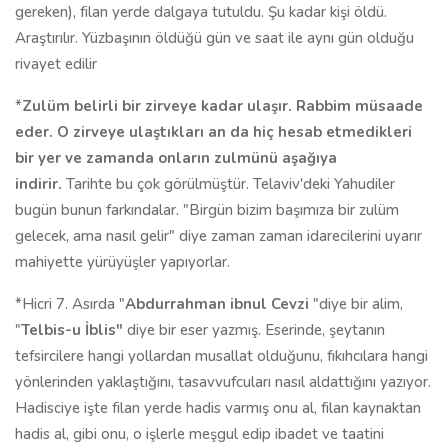
gereken), filan yerde dalgaya tutuldu. Şu kadar kişi öldü.
Araştırılır. Yüzbaşının öldüğü gün ve saat ile aynı gün olduğu
rivayet edilir
*
Zulüm belirli bir zirveye kadar ulaşır. Rabbim müsaade
eder. O zirveye ulaştıkları an da hiç hesab etmedikleri
bir yer ve zamanda onların zulmünü aşağıya
indirir.
Tarihte bu çok görülmüştür. Telaviv'deki Yahudiler
bugün bunun farkındalar. "Birgün bizim başımıza bir zulüm
gelecek, ama nasıl gelir" diye zaman zaman idarecilerini uyarır
mahiyette yürüyüşler yapıyorlar.
*Hicri 7. Asırda "
Abdurrahman ibnul Cevzi
"diye bir alim,
"
Telbis-u
İ
blis"
diye bir eser yazmış. Eserinde, şeytanın
tefsircilere hangi yollardan musallat olduğunu, fıkıhcılara hangi
yönlerinden yaklaştığını, tasavvufcuları nasıl aldattığını yazıyor.
Hadisciye işte filan yerde hadis varmış onu al, filan kaynaktan
hadis al, gibi onu, o işlerle meşgul edip ibadet ve taatini