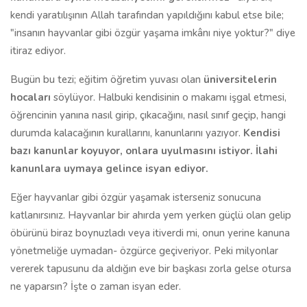
kendi yaratılışının Allah tarafından yapıldığını kabul etse bile;
"insanın hayvanlar gibi özgür yaşama imkânı niye yoktur?" diye
itiraz ediyor.
Bugün bu tezi; eğitim öğretim yuvası olan
üniversitelerin
hocaları
söylüyor. Halbuki kendisinin o makamı işgal etmesi,
öğrencinin yanına nasıl girip, çıkacağını, nasıl sınıf geçip, hangi
durumda kalacağının kurallarını, kanunlarını yazıyor.
Kendisi
bazı kanunlar koyuyor, onlara uyulmasını istiyor. İlahi
kanunlara uymaya gelince isyan ediyor.
Eğer hayvanlar gibi özgür yaşamak isterseniz sonucuna
katlanırsınız. Hayvanlar bir ahırda yem yerken güçlü olan gelip
öbürünü biraz boynuzladı veya itiverdi mi, onun yerine kanuna
yönetmeliğe uymadan- özgürce geçiveriyor. Peki milyonlar
vererek tapusunu da aldığın eve bir başkası zorla gelse otursa
ne yaparsın? İşte o zaman isyan eder.