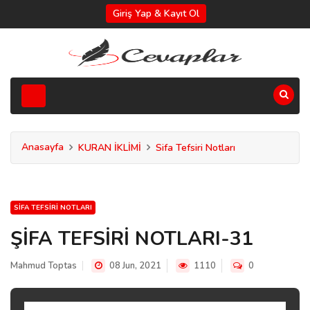
Giriş Yap & Kayıt Ol
Anasayfa
KURAN İKLİMİ
Sifa Tefsiri Notları
SIFA TEFSIRI NOTLARI
ŞİFA TEFSİRİ NOTLARI-31
Mahmud Toptas
08 Jun, 2021
1110
0