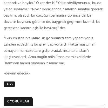
hatırladı ve bayıldı." O zat der ki; "Yalan söylüyorsunuz, bu da
yalan söylüyor." "Niye? dediklerinde; "Allah'ın sanatını görerek
bayılmış olsaydı, bir çocuğun parmağını görünce de, bir
devenin boynunu görünce de, baygınlık geçirmesi lazımdı, bu
gerçekten kadının aşkı ile bayılmış" der.
*Günümüzde biz ş
ahid
l
ik görevimizi
tam yapamıyoruz.
Eskiden ecdadımız bu işi iyi yapıyorlardı. Hatta müslüman
olmayan memleketlere gidip oradaki insanlara İslam'ı
ulaştırıyorlardı. Ama bugün müslüman memleketinizde
İslam'dan haberi olmayan insanlar var.
-devam edecek-
TAGS:
0 YORUMLAR