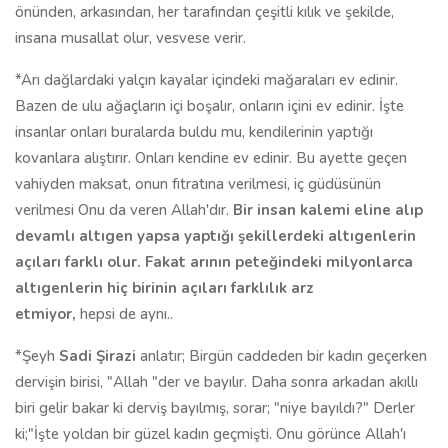
önünden, arkasından, her tarafından çeşitli kılık ve şekilde,
insana musallat olur, vesvese verir.
*Arı dağlardaki yalçın kayalar içindeki mağaraları ev edinir.
Bazen de ulu ağaçların içi boşalır, onların içini ev edinir. İşte
insanlar onları buralarda buldu mu, kendilerinin yaptığı
kovanlara alıştırır. Onları kendine ev edinir. Bu ayette geçen
vahiyden maksat, onun fıtratına verilmesi, iç güdüsünün
verilmesi Onu da veren Allah'dır.
Bir insan kalemi eline alıp
devamlı altıgen yapsa yaptığı şekillerdeki altıgenlerin
açıları farklı olur. Fakat arının peteğindeki milyonlarca
altıgenlerin hiç birinin açıları farklılık arz
etmiyor
,
hepsi de aynı..
*Şeyh
Sadi Şirazi
anlatır; Birgün caddeden bir kadın geçerken
dervişin birisi, "Allah "der ve bayılır. Daha sonra arkadan akıllı
biri gelir bakar ki derviş bayılmış, sorar; "niye bayıldı?" Derler
ki;"İşte yoldan bir güzel kadın geçmişti. Onu görünce Allah'ı