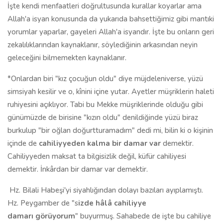
İşte kendi menfaatleri doğrultusunda kurallar koyarlar ama
Allah'a isyan konusunda da yukarıda bahsettiğimiz gibi mantıki
yorumlar yaparlar, gayeleri Allah'a isyandır. İşte bu onların geri
zekalılıklarından kaynaklanır, söylediğinin arkasından neyin
geleceğini bilmemekten kaynaklanır.
*Onlardan biri "kız çocuğun oldu" diye müjdeleniverse, yüzü
simsiyah kesilir ve o, kînini içine yutar. Ayetler müşriklerin haleti
ruhiyesini açıklıyor. Tabi bu Mekke müşriklerinde olduğu gibi
günümüzde de birisine "kızın oldu" denildiğinde yüzü biraz
burkulup "bir oğlan doğurtturamadım" dedi mi, bilin ki o kişinin
içinde de
cahiliyyeden kalma bir damar var
demektir.
Cahiliyyeden maksat ta bilgisizlik değil, küfür cahiliyesi
demektir. İnkârdan bir damar var demektir.
Hz. Bilali Habeşi'yi siyahlığından dolayı bazıları ayıplamıştı.
Hz. Peygamber de "s
izde hâlâ cahiliyye
dama
rı
görüyorum
" buyurmuş. Sahabede de işte bu cahiliye