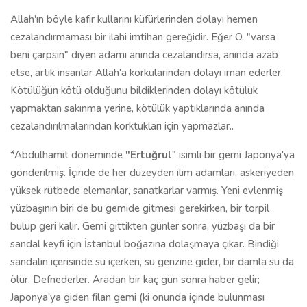
Allah'ın böyle kafir kullarını küfürlerinden dolayı hemen
cezalandırmaması bir ilahi imtihan gereğidir. Eğer O, "varsa
beni çarpsın" diyen adamı anında cezalandırsa, anında azab
etse, artık insanlar Allah'a korkularından dolayı iman ederler.
Kötülüğün kötü olduğunu bildiklerinden dolayı kötülük
yapmaktan sakınma yerine, kötülük yaptıklarında anında
cezalandırılmalarından korktukları için yapmazlar..
*Abdulhamit döneminde
"Ertuğrul
" isimli bir gemi Japonya'ya
gönderilmiş. İçinde de her düzeyden ilim adamları, askeriyeden
yüksek rütbede elemanlar, sanatkarlar varmış. Yeni evlenmiş
yüzbaşının biri de bu gemide gitmesi gerekirken, bir torpil
bulup geri kalır. Gemi gittikten günler sonra, yüzbaşı da bir
sandal keyfi için İstanbul boğazına dolaşmaya çıkar. Bindiği
sandalın içerisinde su içerken, su genzine gider, bir damla su da
ölür. Defnederler. Aradan bir kaç gün sonra haber gelir;
Japonya'ya giden filan gemi (ki onunda içinde bulunması