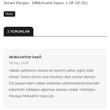
(İslam Dergisi- 1984/Aralık Sayısı, s.18-19-20.)
TAGS:
1 YORUMLAR
abdulsettar kayÄ
18 Sep, 2010
Vallahi şehitlerini unutan bir kavim( yahut yığın) iflah
olmaz. Sonra da biz niye böyleyiz diye sorsun dursun.
Sol jargon idam edilen ölülerinin yıldönümlerini bize bile
ezberletti. İskilipliyi ağzımıza alamaz olduk. Hatırlatın
Mevlayı Müteal\'in rızası için.