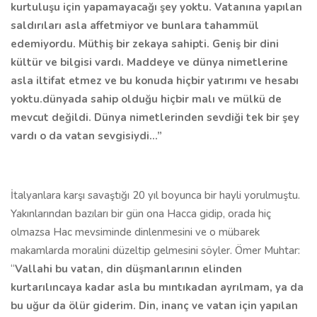
kurtuluşu için yapamayacağı şey yoktu. Vatanına yapılan
saldırıları asla affetmiyor ve bunlara tahammül
edemiyordu. Müthiş bir zekaya sahipti. Geniş bir dini
kültür ve bilgisi vardı. Maddeye ve dünya nimetlerine
asla iltifat etmez ve bu konuda hiçbir yatırımı ve hesabı
yoktu.dünyada sahip olduğu hiçbir malı ve mülkü de
mevcut değildi. Dünya nimetlerinden sevdiği tek bir şey
vardı o da vatan sevgisiydi...”
İtalyanlara karşı savaştığı 20 yıl boyunca bir hayli yorulmuştu.
Yakınlarından bazıları bir gün ona Hacca gidip, orada hiç
olmazsa Hac mevsiminde dinlenmesini ve o mübarek
makamlarda moralini düzeltip gelmesini söyler. Ömer Muhtar:
“
Vallahi bu vatan, din düşmanlarının elinden
kurtarılıncaya kadar asla bu mıntıkadan ayrılmam, ya da
bu uğur da ölür giderim. Din, inanç ve vatan için yapılan