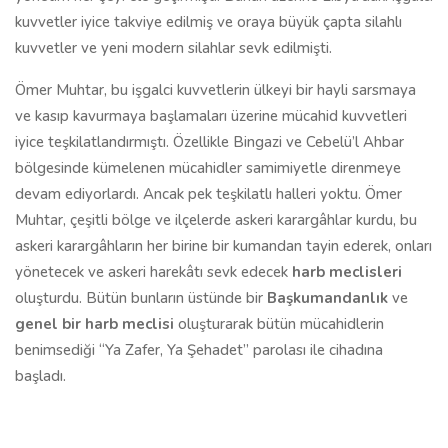
kuvvetler iyice takviye edilmiş ve oraya büyük çapta silahlı
kuvvetler ve yeni modern silahlar sevk edilmişti.
Ömer Muhtar, bu işgalci kuvvetlerin ülkeyi bir hayli sarsmaya
ve kasıp kavurmaya başlamaları üzerine mücahid kuvvetleri
iyice teşkilatlandırmıştı. Özellikle Bingazi ve Cebelü’l Ahbar
bölgesinde kümelenen mücahidler samimiyetle direnmeye
devam ediyorlardı. Ancak pek teşkilatlı halleri yoktu. Ömer
Muhtar, çeşitli bölge ve ilçelerde askeri karargâhlar kurdu, bu
askeri karargâhların her birine bir kumandan tayin ederek, onları
yönetecek ve askeri harekâtı sevk edecek
harb meclisleri
oluşturdu. Bütün bunların üstünde bir
Başkumandanlık
ve
genel bir harb meclisi
oluşturarak bütün mücahidlerin
benimsediği “Ya Zafer, Ya Şehadet” parolası ile cihadına
başladı.