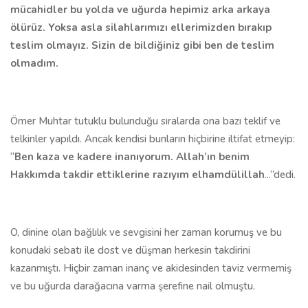
mücahidler bu yolda ve uğurda hepimiz arka arkaya
ölürüz. Yoksa asla silahlarımızı ellerimizden bırakıp
teslim olmayız. Sizin de bildiğiniz gibi ben de teslim
olmadım.
Ömer Muhtar tutuklu bulunduğu sıralarda ona bazı teklif ve
telkinler yapıldı. Ancak kendisi bunların hiçbirine iltifat etmeyip:
“
Ben kaza ve kadere inanıyorum. Allah’ın benim
Hakkımda takdir ettiklerine razıyım elhamdülillah
...”dedi.
O, dinine olan bağlılık ve sevgisini her zaman korumuş ve bu
konudaki sebatı ile dost ve düşman herkesin takdirini
kazanmıştı. Hiçbir zaman inanç ve akidesinden taviz vermemiş
ve bu uğurda darağacına varma şerefine nail olmuştu.