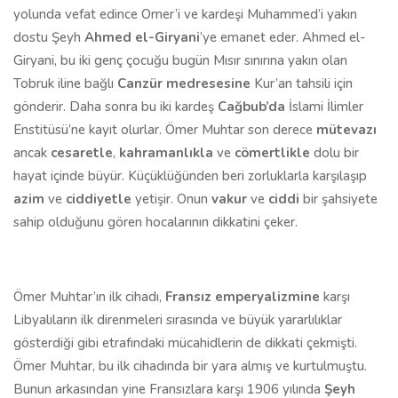
yolunda vefat edince Omer’i ve kardeşi Muhammed’i yakın
dostu Şeyh
Ahmed el-Giryani
’ye emanet eder. Ahmed el-
Giryani, bu iki genç çocuğu bugün Mısır sınırına yakın olan
Tobruk iline bağlı
Canzür
medresesine
Kur’an tahsili için
gönderir. Daha sonra bu iki kardeş
Cağbub’da
İslami İlimler
Enstitüsü’ne kayıt olurlar. Ömer Muhtar son derece
mütevazı
ancak
cesaretle
,
kahramanlıkla
ve
cömertlikle
dolu bir
hayat içinde büyür. Küçüklüğünden beri zorluklarla karşılaşıp
azim
ve
ciddiyetle
yetişir. Onun
vakur
ve
ciddi
bir şahsiyete
sahip olduğunu gören hocalarının dikkatini çeker.
Ömer Muhtar’ın ilk cihadı,
Fransız emperyalizmine
karşı
Libyalıların ilk direnmeleri sırasında ve büyük yararlılıklar
gösterdiği gibi etrafındaki mücahidlerin de dikkati çekmişti.
Ömer Muhtar, bu ilk cihadında bir yara almış ve kurtulmuştu.
Bunun arkasından yine Fransızlara karşı 1906 yılında
Şeyh