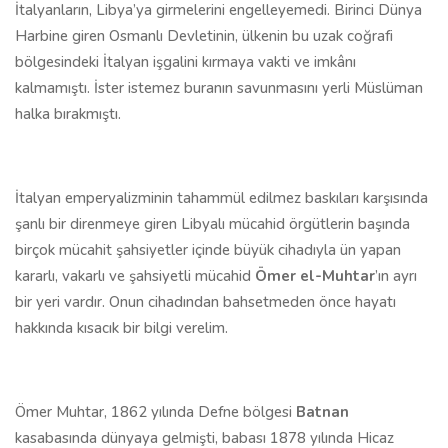
İtalyanların, Libya’ya girmelerini engelleyemedi. Birinci Dünya
Harbine giren Osmanlı Devletinin, ülkenin bu uzak coğrafi
bölgesindeki İtalyan işgalini kırmaya vakti ve imkânı
kalmamıştı. İster istemez buranın savunmasını yerli Müslüman
halka bırakmıştı.
İtalyan emperyalizminin tahammül edilmez baskıları karşısında
şanlı bir direnmeye giren Libyalı mücahid örgütlerin başında
birçok mücahit şahsiyetler içinde büyük cihadıyla ün yapan
kararlı, vakarlı ve şahsiyetli mücahid
Ömer el-Muhtar
’ın ayrı
bir yeri vardır. Onun cihadından bahsetmeden önce hayatı
hakkında kısacık bir bilgi verelim.
Ömer Muhtar, 1862 yılında Defne bölgesi
Batnan
kasabasında dünyaya gelmişti, babası 1878 yılında Hicaz