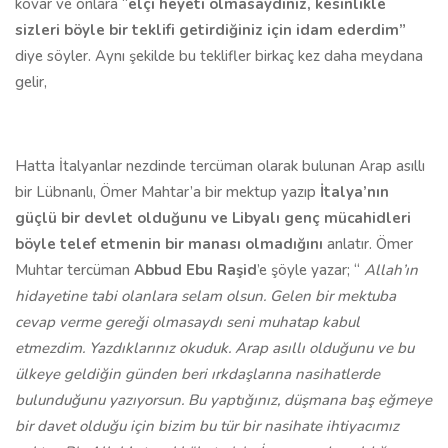
kovar ve onlara “
elçi heyeti olmasaydınız, kesinlikle
sizleri böyle bir teklifi getirdiğiniz için idam ederdim”
diye söyler. Aynı şekilde bu teklifler birkaç kez daha meydana
gelir,
Hatta İtalyanlar nezdinde tercüman olarak bulunan Arap asıllı
bir Lübnanlı, Ömer Mahtar’a bir mektup yazıp
İtalya’nın
güçlü bir devlet olduğunu ve Libyalı genç mücahidleri
böyle telef etmenin bir manası olmadığını
anlatır. Ömer
Muhtar tercüman
Abbud Ebu Raşid
’e şöyle yazar; “
Allah’ın
hidayetine tabi olanlara selam olsun. Gelen bir mektuba
cevap verme gereği olmasaydı seni muhatap kabul
etmezdim. Yazdıklarınız okuduk. Arap asıllı olduğunu ve bu
ülkeye geldiğin günden beri ırkdaşlarına nasihatlerde
bulunduğunu yazıyorsun. Bu yaptığınız, düşmana baş eğmeye
bir davet olduğu için bizim bu tür bir nasihate ihtiyacımız