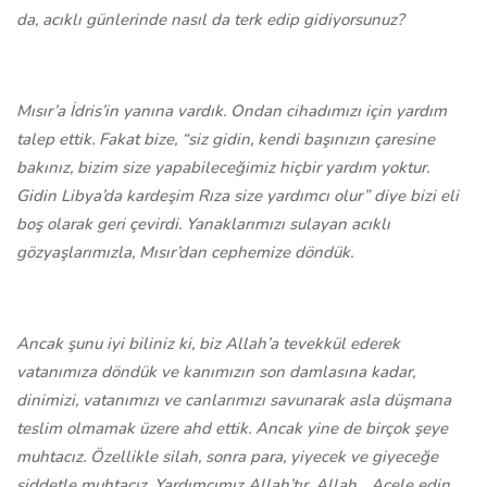
da, acıklı günlerinde nasıl da terk edip gidiyorsunuz?
Mısır’a İdris’in yanına vardık. Ondan cihadımızı için yardım
talep ettik. Fakat bize, “siz gidin, kendi başınızın çaresine
bakınız, bizim size yapabileceğimiz hiçbir yardım yoktur.
Gidin Libya’da kardeşim Rıza size yardımcı olur” diye bizi eli
boş olarak geri çevirdi. Yanaklarımızı sulayan acıklı
gözyaşlarımızla, Mısır’dan cephemize döndük.
Ancak şunu iyi biliniz ki, biz Allah’a tevekkül ederek
vatanımıza döndük ve kanımızın son damlasına kadar,
dinimizi, vatanımızı ve canlarımızı savunarak asla düşmana
teslim olmamak üzere ahd ettik. Ancak yine de birçok şeye
muhtacız. Özellikle silah, sonra para, yiyecek ve giyeceğe
şiddetle muhtacız. Yardımcımız Allah’tır, Allah... Acele edin,