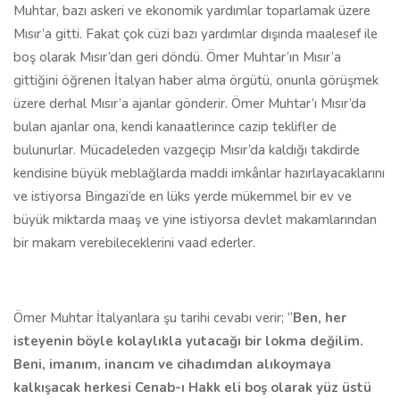
Muhtar, bazı askeri ve ekonomik yardımlar toparlamak üzere
Mısır’a gitti. Fakat çok cüzi bazı yardımlar dışında maalesef ile
boş olarak Mısır’dan geri döndü. Ömer Muhtar’ın Mısır’a
gittiğini öğrenen İtalyan haber alma örgütü, onunla görüşmek
üzere derhal Mısır’a ajanlar gönderir. Ömer Muhtar’ı Mısır’da
bulan ajanlar ona, kendi kanaatlerince cazip teklifler de
bulunurlar. Mücadeleden vazgeçip Mısır’da kaldığı takdirde
kendisine büyük meblağlarda maddi imkânlar hazırlayacaklarını
ve istiyorsa Bingazi’de en lüks yerde mükemmel bir ev ve
büyük miktarda maaş ve yine istiyorsa devlet makamlarından
bir makam verebileceklerini vaad ederler.
Ömer Muhtar İtalyanlara şu tarihi cevabı verir; “
Ben, her
isteyenin böyle kolaylıkla yutacağı bir lokma değilim.
Beni, imanım, inancım ve
cihadımdan alıkoymaya
kalkışacak herkesi Cenab-ı Hakk eli boş olarak yüz üstü