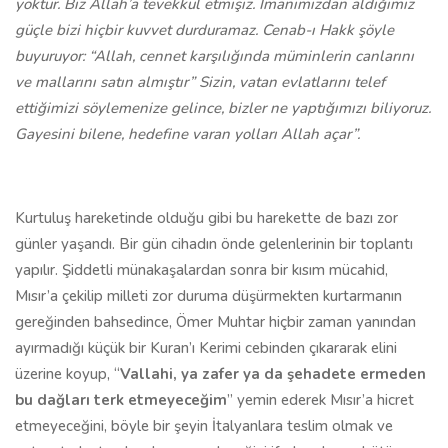
yoktur. Biz Allah’a tevekkül etmişiz. İmanımızdan aldığımız
güçle bizi hiçbir kuvvet durduramaz. Cenab-ı Hakk şöyle
buyuruyor: “Allah, cennet karşılığında müminlerin canlarını
ve mallarını satın almıştır” Sizin, vatan evlatlarını telef
ettiğimizi söylemenize gelince, bizler ne yaptığımızı biliyoruz.
Gayesini bilene, hedefine varan yolları Allah açar”.
Kurtuluş hareketinde olduğu gibi bu harekette de bazı zor
günler yaşandı. Bir gün cihadın önde gelenlerinin bir toplantı
yapılır. Şiddetli münakaşalardan sonra bir kısım mücahid,
Mısır’a çekilip milleti zor duruma düşürmekten kurtarmanın
gereğinden bahsedince, Ömer Muhtar hiçbir zaman yanından
ayırmadığı küçük bir Kuran’ı Kerimi cebinden çıkararak elini
üzerine koyup, “
Vallahi, ya zafer ya da şehadete ermeden
bu dağları terk etmeyeceğim
” yemin ederek Mısır’a hicret
etmeyeceğini, böyle bir şeyin İtalyanlara teslim olmak ve