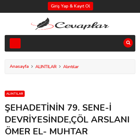
Giriş Yap & Kayıt Ol
Anasayfa
ALINTILAR
Alıntılar
ALINTILAR
ŞEHADETİNİN 79. SENE-İ
DEVRİYESİNDE,ÇÖL ARSLANI
ÖMER EL- MUHTAR