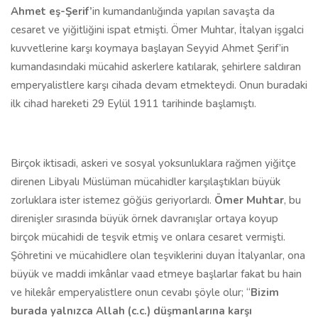
Ahmet eş-Şerif’
in kumandanlığında yapılan savaşta da
cesaret ve yiğitliğini ispat etmişti. Ömer Muhtar, İtalyan işgalci
kuvvetlerine karşı koymaya başlayan Seyyid Ahmet Şerif’in
kumandasındaki mücahid askerlere katılarak, şehirlere saldıran
emperyalistlere karşı cihada devam etmekteydi. Onun buradaki
ilk cihad hareketi 29 Eylül 1911 tarihinde başlamıştı.
Birçok iktisadi, askeri ve sosyal yoksunluklara rağmen yiğitçe
direnen Libyalı Müslüman mücahidler karşılaştıkları büyük
zorluklara ister istemez göğüs geriyorlardı.
Ömer Muhtar
, bu
direnişler sırasında büyük örnek davranışlar ortaya koyup
birçok mücahidi de teşvik etmiş ve onlara cesaret vermişti.
Şöhretini ve mücahidlere olan teşviklerini duyan İtalyanlar, ona
büyük ve maddi imkânlar vaad etmeye başlarlar fakat bu hain
ve hilekâr emperyalistlere onun cevabı şöyle olur; “
Bizim
burada yalnızca Allah (c.c.) düşmanlarına karşı