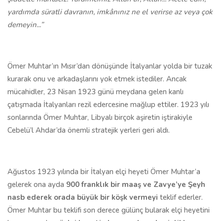
yardımda süratli davranın, imkânınız ne el verirse az veya çok
demeyin...”
Ömer Muhtar’ın Mısır’dan dönüşünde İtalyanlar yolda bir tuzak
kurarak onu ve arkadaşlarını yok etmek istediler. Ancak
mücahidler, 23 Nisan 1923 günü meydana gelen kanlı
çatışmada İtalyanları rezil edercesine mağlup ettiler. 1923 yılı
sonlarında Ömer Muhtar, Libyalı birçok aşiretin iştirakiyle
Cebelü’l Ahdar’da önemli stratejik yerleri geri aldı.
Ağustos 1923 yılında bir İtalyan elçi heyeti Ömer Muhtar’a
gelerek ona ayda
900 franklık bir maaş ve Zavye’ye Şeyh
nasb ederek orada büyük bir köşk vermeyi
teklif ederler.
Ömer Muhtar bu teklifi son derece gülünç bularak elçi heyetini