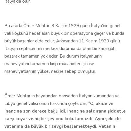
İtalya’da ölür.
Bu arada Ömer Muhtar, 8 Kasım 1929 günü İtalya’nın genel
vali köşkünü hedef alan büyük bir operasyona geçer ve bunda
büyük başarılar elde edilir. Arkasından 11 Kasım 1930 günü
İtalyan cephelerinin merkezi durumunda olan bir karargâhı
basarak tamamen yok eder. Bu durum İtalyanların
maneviyatını tamamen kırıp mücahidler için ise
maneviyatlarının yükselmesine sebep olmuştur.
Ömer Muhtar’ın hayatından bahseden İtalyan kumandan ve
Libya genel valisi onun hakkında şöyle der; “
O, akide ve
inancına son derece bağlı idi. İnancına saldırana şiddetle
karşı koyar ve hiçbir şey onu kokutamazdı. Aynı şekilde
vatanına da büyük bir sevgi beslemekteydi. Vatanın