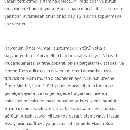
vatanı terk etmek anlamına geleceğini ifade eder ve bütün
mücahidlere bunu duyurur. Bunu duyan mücahidler asla onun
yanından ayrılmadan onun cihad bayrağı altında toplanmaya
söz verirler.
İtalyanlar, Ömer Muhtar’ı susturmak için türlü yollara
başvuruyorlardı. Ancak elleri hep boş kalmaktaydı. Nihayet
mücahidler arasına fitne sokarak onları parçalamak istediler ve
Hasan Rıza
adlı mücahidi kandırıp cihad alanından uzak
tutunca bir kısım mücahid cepheden ayrılır. Bunun üzerine
Ömer Muhtar, Ekim 1929 yılında mücahidlere hitaben bir
genelge yayınlar ve bu genelgede İtalyanların hilelerini
anlatarak mücahidleri nasıl parçalamak istediklerini hatırlatır.
Bunun üzerine harekette tekrar bir toparlanma ve zindelik
görülür. Ancak İtalyan hilelerinde başarılı olamayınca Hasan
Rıza’yı esir alıp İtalya’ya götürür, nihayetinde Hasan Rıza