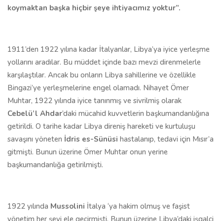
koymaktan başka hiçbir şeye ihtiyacımız yoktur”.
1911’den 1922 yılına kadar İtalyanlar, Libya’ya iyice yerleşme
yollarını aradılar. Bu müddet içinde bazı mevzi direnmelerle
karşılaştılar. Ancak bu onların Libya sahillerine ve özellikle
Bingazi’ye yerleşmelerine engel olamadı. Nihayet Ömer
Muhtar, 1922 yılında iyice tanınmış ve sivrilmiş olarak
Cebelü’l Ahdar
’daki mücahid kuvvetlerin başkumandanlığına
getirildi. O tarihe kadar Libya direniş hareketi ve kurtuluşu
savaşını yöneten
İdris es-Sünüsi
hastalanıp, tedavi için Mısır’a
gitmişti. Bunun üzerine Ömer Muhtar onun yerine
başkumandanlığa getirilmişti.
1922 yılında
Mussolini
İtalya ‘ya hakim olmuş ve faşist
yönetim her şeyi ele geçirmişti. Bunun üzerine Libya’daki işgalci