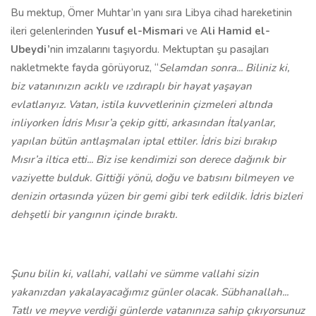
Bu mektup, Ömer Muhtar’ın yanı sıra Libya cihad hareketinin
ileri gelenlerinden
Yusuf el-Mismari
ve
Ali Hamid el-
Ubeydi’
nin imzalarını taşıyordu. Mektuptan şu pasajları
nakletmekte fayda görüyoruz, “
Selamdan sonra... Biliniz ki,
biz vatanınızın acıklı ve ızdıraplı bir hayat yaşayan
evlatlarıyız. Vatan, istila kuvvetlerinin çizmeleri altında
inliyorken İdris Mısır’a çekip gitti, arkasından İtalyanlar,
yapılan bütün antlaşmaları iptal ettiler. İdris bizi bırakıp
Mısır’a iltica etti... Biz ise kendimizi son derece dağınık bir
vaziyette bulduk. Gittiği yönü, doğu ve batısını bilmeyen ve
denizin ortasında yüzen bir gemi gibi terk edildik. İdris bizleri
dehşetli bir yangının içinde bıraktı.
Şunu bilin ki, vallahi, vallahi ve sümme vallahi sizin
yakanızdan yakalayacağımız günler olacak. Sübhanallah...
Tatlı ve meyve verdiği günlerde vatanınıza sahip çıkıyorsunuz