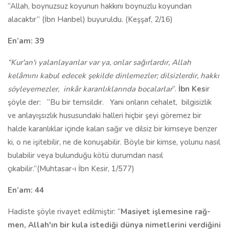
“Allah, boynuzsuz koyunun hakkını boynuzlu koyundan
alacaktır”
(İbn Hanbel)
buyuruldu. (
Keşşaf, 2/16)
En’am: 39
“Kur'an'ı yalanlayanlar var ya, onlar sağırlardır, Allah
kelâmını kabul edecek şekilde dinlemezler; dilsiz­lerdir, hakkı
söyleyemezler,
inkâr karanlıklarında bocalarlar
”.
İbn Kes
ir
şöyle der:
“Bu bir temsildir.
Yani onların cehalet,
bilgisizlik
ve anlayışsızlık hususundaki halleri hiçbir şeyi göremez bir
halde karanlıklar içinde kalan sağır ve dilsiz bir kimseye benzer
ki, o ne işitebilir, ne de konuşabilir. Böyle bir kimse, yolunu nasıl
bulabilir veya bulunduğu kötü du­rumdan nasıl
çıkabilir.”(Muhtasar-ı İbn Kesir, 1/577)
En’am: 44
Hadiste şöyle rivayet edilmiştir: “
Masiyet işlemesine rağ­
men, Allah'ın bir kula istediği dünya nimetlerini verdiğini