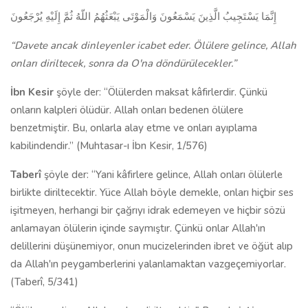
إِنَّمَا يَسْتَجِيبُ الَّذِينَ يَسْمَعُونَ وَالْمَوْتَى يَبْعَثُهُمُ اللّهُ ثُمَّ إِلَيْهِ يُرْجَعُونَ
“Davete ancak dinleyenler icabet eder. Ölülere gelince, Allah
onları diriltecek, sonra da O'na döndü­rülecekler.”
İbn Kesir
şöyle der: “Ölülerden maksat kâfirlerdir. Çünkü
onların kalpleri ölüdür. Allah onları bedenen ölülere
benzetmiştir. Bu, onlarla alay etme ve onları ayıplama
kabilindendir.”
(Muhtasar-ı İbn Kesir, 1/576)
Taberî
şöyle der: “Yani kâfirlere gelince, Allah onları ölülerle
birlikte diriltecektir. Yüce Allah böyle demekle, onları hiçbir ses
işitmeyen, herhangi bir çağrıyı idrak edemeyen ve hiçbir sözü
anlamayan ölülerin içinde saymıştır. Çünkü onlar Allah'ın
delillerini düşünemiyor, onun mucizelerinden ibret ve öğüt alıp
da Allah'ın peygamberlerini yalanlamaktan vazgeçemiyorlar.
(Taberî, 5/341)