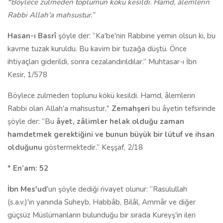
“
Böylece zulmeden toplumun kökü kesildi. Hamd, âlemlerin
Rabbi Allah'a mahsustur.”
Hasan-ı Basrî
şöyle der: “Ka'be'nin Rabbine yemin olsun ki, bu
kavme tuzak ku­ruldu. Bu kavim bir tuzağa düştü. Önce
ihtiyaçları giderildi, sonra cezalandırıldılar.” Muhtasar-ı İbn
Kesir, 1/578
Böylece zulmeden toplunu kökü kesildi. Hamd, âlemlerin
Rabbi olan Allah'a mahsustur,"
Zemahşeri
bu âyetin tefsirinde
şöyle der: “Bu
âyet, zâlimler helak olduğu zaman
hamdetmek gerektiğini ve bunun büyük bir lütuf ve ihsan
olduğunu
göster­mektedir.”
Keşşaf, 2/18
*
En’am: 52
İbn Mes'ud
'un şöyle dediği rivayet olunur: “Rasulullah
(s.a.v.)'ın yanında Suheyb, Habbâb, Bilâl, Ammâr ve diğer
güçsüz Müslümanların bu­lunduğu bir sırada Kureyş'in ileri