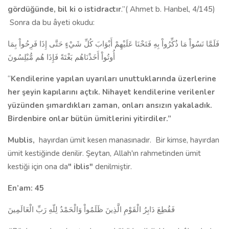
gördüğünde, bil ki o istidractır
.”(
Ahmet b. Hanbel, 4/145)
Sonra da bu âyeti okudu:
فَلَمَّا نَسُواْ مَا ذُكِّرُواْ بِهِ فَتَحْنَا عَلَيْهِمْ أَبْوَابَ كُلِّ شَيْءٍ حَتَّى إِذَا فَرِحُواْ بِمَا
أُوتُواْ أَخَذْنَاهُم بَغْتَةً فَإِذَا هُم مُّبْلِسُونَ
“
Kendilerine yapılan uyarıları unuttuklarında üzerlerine
her şeyin kapılarını açtık. Nihayet ken­dilerine verilenler
yüzünden şımardıkları zaman, onları ansızın yakaladık.
Birdenbire onlar bütün ümitlerini yitirdiler.”
Mublis,
hayırdan ümit kesen manasınadır.
Bir kimse, hayırdan
ümit kestiğinde denilir. Şeytan, Allah'ın rahmetinden ümit
kestiği için ona da
" iblis"
denilmiştir.
En’am: 45
فَقُطِعَ دَابِرُ الْقَوْمِ الَّذِينَ ظَلَمُواْ وَالْحَمْدُ لِلّهِ رَبِّ الْعَالَمِينَ