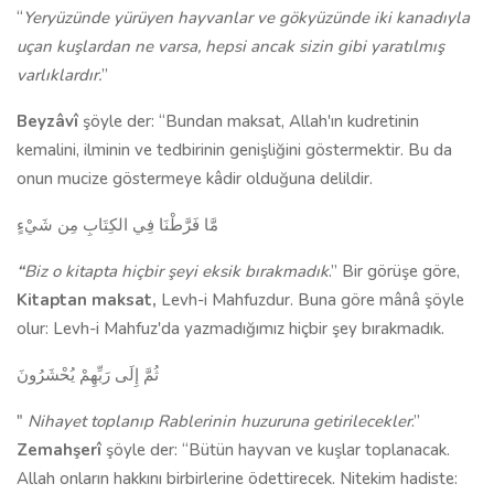
“
Yeryüzünde yürüyen hayvanlar ve gökyüzünde iki kanadıyla
uçan kuşlardan ne varsa, hepsi ancak sizin gibi yaratılmış
varlıklardır.
”
Beyzâvî
şöyle der: “Bundan maksat, Al­lah'ın kudretinin
kemalini, ilminin ve tedbirinin genişliğini göstermektir. Bu da
onun mucize göstermeye kâdir olduğuna delildir.
مَّا فَرَّطْنَا فِي الكِتَابِ مِن شَيْءٍ
“
Biz o kitapta hiçbir şeyi eksik bı­rakmadık
.” Bir görüşe göre,
Kitap­tan maksat,
Levh-i Mahfuzdur. Buna göre mânâ şöyle
olur: Levh-i Mahfuz'da yazmadığımız hiçbir şey bırakmadık.
ثُمَّ إِلَى رَبِّهِمْ يُحْشَرُونَ
"
Nihayet toplanıp Rablerinin huzuruna geti­rilecekler
.”
Zemahşerî
şöyle der: “Bütün hayvan ve kuşlar toplanacak.
Allah on­ların hakkını birbirlerine ödettirecek. Nitekim hadiste: