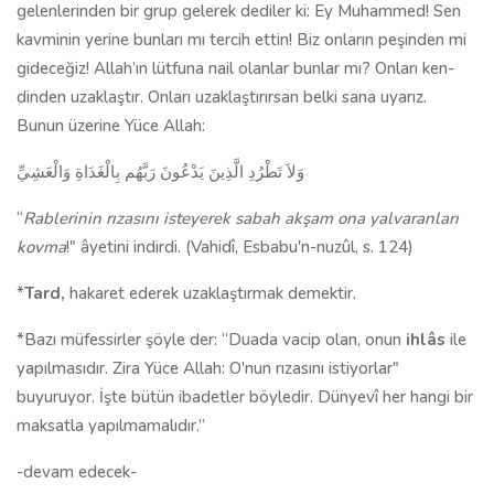
gelenlerinden bir grup gelerek dediler ki: Ey Muhammed! Sen
kavminin yerine bunları mı tercih ettin! Biz onların peşinden mi
gideceğiz! Allah’ın lütfuna nail olanlar bunlar mı? Onları ken­
dinden uzaklaştır. Onları uzaklaştırırsan belki sana uyarız.
Bunun üzerine Yüce Allah:
وَلاَ تَطْرُدِ الَّذِينَ يَدْعُونَ رَبَّهُم بِالْغَدَاةِ وَالْعَشِيِّ
“
Rablerinin rızasını isteyerek sabah akşam ona yalvaranları
kovma
!" âyetini indirdi.
(Vahidî, Esbabu'n-nuzûl, s. 124)
*
Tard,
hakaret ederek uzaklaştırmak demek­tir.
*Bazı müfessirler şöyle der: “Duada vacip olan, onun
ihlâs
ile
yapıl­masıdır. Zira Yüce Allah: O'nun rızasını istiyorlar"
buyuruyor. İşte bütün ibadetler böyledir. Dünyevî her hangi bir
maksatla yapılmama­lıdır.”
-deva
m
edecek-