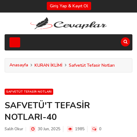
Giriş Yap & Kayıt Ol
Anasayfa
KURAN İKLİMİ
Safvetüt Tefasir Notları
SAFVETÜT TEFASIR NOTLARI
SAFVETÜ'T TEFASİR
NOTLARI-40
Salih Okur
30 Jun, 2025
1985
0