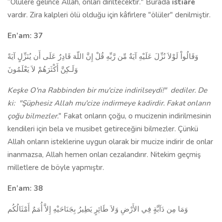
“Ölülere gelince Allah, onları diriltecektir." Burada
istiare
vardır. Zira kalpleri ölü olduğu için kâfirlere "ölüler" denilmiştir.
En’am: 37
وَقَالُواْ لَوْلاَ نُزِّلَ عَلَيْهِ آيَةٌ مِّن رَّبِّهِ قُلْ إِنَّ اللّهَ قَادِرٌ عَلَى أَن يُنَزِّلٍ آيَةً
وَلَـكِنَّ أَكْثَرَهُمْ لاَ يَعْلَمُونَ
Keşke O'na Rabbinden bir mu'cize indirilseydi!"
dediler. De
ki:
"Şüphesiz Allah mu'cize in­dirmeye kadirdir. Fakat onların
çoğu bilmezler.
" Fa­kat onların çoğu, o mucizenin indirilmesinin
kendileri için bela ve musibet getireceğini bilmezler. Çünkü
Allah onların isteklerine uygun olarak bir mucize indirir de onlar
inanmazsa, Allah hemen onları cezalandırır. Nite­kim geçmiş
milletlere de böyle yapmıştır.
En’am: 38
وَمَا مِن دَآبَّةٍ فِي الأَرْضِ وَلاَ طَائِرٍ يَطِيرُ بِجَنَاحَيْهِ إِلاَّ أُمَمٌ أَمْثَالُكُم