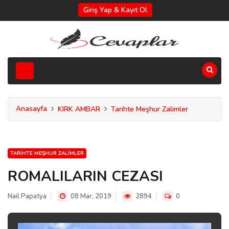
Giriş Yap & Kayıt Ol
Anasayfa
KIRK AMBAR
Tarihte Meşhur Zalimler
TARIHTE MEŞHUR ZALIMLER
ROMALILARIN CEZASI
Nail Papatya
08 Mar, 2019
2894
0