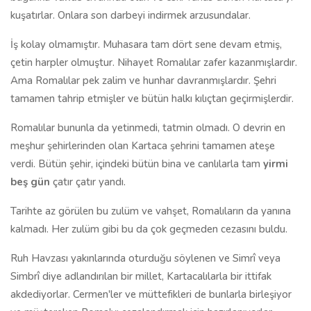
kuşatırlar. Onlara son darbeyi indirmek arzusundalar.
İş kolay olmamıştır. Muhasara tam dört sene devam etmiş,
çetin harpler olmuştur. Nihayet Romalılar zafer kazanmışlardır.
Ama Romalılar pek zalim ve hunhar davranmışlardır. Şehri
tamamen tahrip etmişler ve bütün halkı kılıçtan geçirmişlerdir.
Romalılar bununla da yetinmedi, tatmin olmadı. O devrin en
meşhur şehirlerinden olan Kartaca şehrini tamamen ateşe
verdi. Bütün şehir, içindeki bütün bina ve canlılarla tam
yirmi
beş gün
çatır çatır yandı.
Tarihte az görülen bu zulüm ve vahşet, Romalıların da yanına
kalmadı. Her zulüm gibi bu da çok geçmeden cezasını buldu.
Ruh Havzası yakınlarında oturduğu söylenen ve Simrî veya
Simbrî diye adlandırılan bir millet, Kartacalılarla bir ittifak
akdediyorlar. Cermen'ler ve müttefikleri de bunlarla birleşiyor