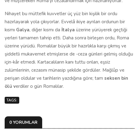
ve müştereken Roma'yı cezalandırmak için hazırlanıyorlar.
Nihayet bu müttefik kuvvetler üç yüz bin kişilik bir ordu
hazırlayarak yola çıkıyorlar. Evvelâ ikiye ayrılan ordunun bir
kısmı
Galya
, diğer kısmı da
İtalya
üzerine yürüyerek geçtiği
yerleri tamamen tahrip etti. Daha sonra birleşen ordu, Roma
üzerine yürüdü. Romalılar büyük bir hazırlıkla karşı çıkmış ve
şiddetli mukavemet etmişlerse de -ceza günleri gelmiş olduğu
için-kâr etmedi. Kartacalıların kanı tuttu onları, eşsiz
zulümlerinin, cezasını münasip şekilde gördüler. Mağlûp ve
perişan oldular ve tarihlerin yazdığına göre; tam
seksen bin
ölü v
erdiler o gün Romalılar.
TAGS:
0 YORUMLAR