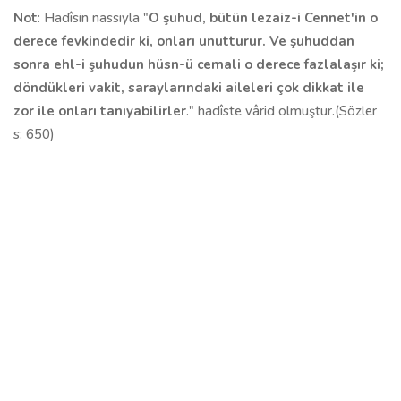
Not
: Hadîsin nassıyla "
O şuhud, bütün lezaiz-i Cennet'in o
derece fevkindedir ki, onları unutturur. Ve şuhuddan
sonra ehl-i şuhudun hüsn-ü cemali o derece fazlalaşır ki;
döndükleri vakit, saraylarındaki aileleri çok dikkat ile
zor ile onları tanıyabilirler
." hadîste vârid olmuştur.(Sözler
s: 650)