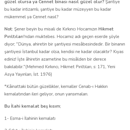
güzel olursa ya Cennet binası nasıl güzel olur?
Şantiye
bu kadar intizamlı, şantiye bu kadar müzeyyen bu kadar
mükemmel ya Cennet nasıl?
Not
: Şener beyin bu misali de Kırkıncı Hocamızın
Hikmet
Pırıltıları'
ndan muktebes. Hocamız adı geçen eserde şöyle
diyor; "Dünya, ahiretin bir şantiyesi mesâbesindedir. Bir binanın
şantiyesi İstanbul kadar olsa, kendisi ne kadar olacaktır? Kıyas
ediniz! İşte âhiretin azametine bu misâlden bir derece
bakılabilir."(Mehmed Kırkıncı, Hikmet Pırıltıları, s: 171, Yeni
Asya Yayınları, İst. 1976)
*Kâinattaki bütün güzellikler, kemaller Cenab-ı Hakkın
kemalatından ileri geliyor, onun yansımaları.
Bu İlahi kemalat beş kısım
;
1- Esma-i İlahinin kemalatı