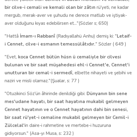
bir cilve-i cemali ve kemali olan bir zâtın
rü'yeti, ne kadar
mergub, merak-aver ve şuhudu ne derece matlub ve iştiyak-
aver olduğunu kıyas edebilirsen et..."(Sözler s; 650)
"Hattâ
İmam-ı Rabbanî
(Radıyallahü Anhu) demiş ki: "
Letaif-
i
Cennet
, cilve-i esmanın temessülâtıdır.
" Sözler ( 649 )
"Evet,
koca
Cennet
bütün hüsn ü cemaliyle
bir
cilvesi
bulunan ve
bir
saat müşahedesi ehl-i
Cennet
'e,
Cennet
'i
unutturan
bir
cemal-i sermedî,
elbette nihayeti ve şebihi ve
naziri ve misli olamaz."(Şualar, s: 77 )
"Otuzikinci Söz'ün âhirinde denildiği gibi:
Dünyanın bin sene
mes'udane hayatı, bir saat hayatına mukabil gelmeyen
Cennet hayatının ve o Cennet hayatının dahi bin senesi,
bir saat
rü'yet-i
cemal
ine mukabil gelmeyen bir Cemil-i
Zülcelal'i
n daire-i rahmetine ve mertebe-i huzuruna
gidiyorsun." (Asa-yı Musa, s: 232 )