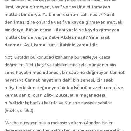
ismi, kayda girmeyen, vasıf ve tavsifle bilinmeyen
mutlak bir derya. Ya bin bir esma-i İlahi nasıl? Nasıl
denilmez, zira onlarda vasıf ve kayda girmeyen mutlak
bir derya. Bütün esma-i ilahi vasfa ve kayda girmeyen
mutlak bir derya, ya Zat-ı Akdes nasıl? Yine nasıl
denmez. Asıl kemal zat-ı İlahinin kemalidir.
Not
; Üstadın bu konudaki izahlarına bu vesileyle kısaca
değinelim; "Ehl-i keşif ve tahkikin ittifakıyla;
dünyanın bin
sene hayat-ı
mes'udane
si, bir saatine değmeyen Cennet
hayatı
ve
Cennet
hayatı
nın dahi bin senesi, bir saat
müşahedesine değmeyen bir kudsî, münezzeh cemal ve
kemal sahibi olan Zât-ı Zülcelal'in müşahedesi,
rü'yetidir
ki; hadîs-i kat'î ile ve Kur'anın nassıyla sabittir.
(Sözler, s: 650)
"Acaba dünyanın bütün mehasin ve kemalâtından binler
derece yüksek olan
Cennet'in bütün mehasin ve kemalâtı,