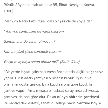
Büyük, Söylenen Hakikatlar, s: 85, Ribat Neşriyat, Konya,
1986)
Merhum Necip Fazıl "Çile" deki bir şiirinde de şöyle der;
"
Yön yön sarılmışım ne yana baksam;
Sarılan olur da saran olmaz mı?
Kim bu yüzü çizen sanatkâr ressam;
Geçip te aynaya soran olmaz mı?" (Salih Okur)
*Bir yerde inşaat çalışması varsa önce orada küçük bir
şantiye
yapılır. Bir inşaatın şantiyesi o binanın büyüklüğünün ve
öneminin göstergesidir. Bina küçükse ona göre küçük bir
şantiye yapılır. Ama mesela bir adalet sarayı inşa ediliyorsa,
şantiyesi de ona göre olur. Bakın
dünya ahiretin şantiyesi
.
Bu şantiyedeki estetik, sanat, güzelliğe bakın.
Şantiye böyle