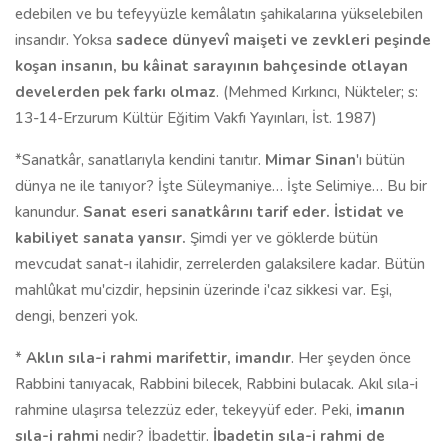
edebilen ve bu tefeyyüzle kemâlatın şahikalarına yükselebilen
in­sandır. Yoksa
sadece dünyevî maişeti ve zevkleri peşinde
koşan insanın, bu kâinat sarayının bahçesinde otlayan
develerden pek farkı olmaz
. (Mehmed Kırkıncı, Nükteler; s:
13-14-Erzurum Kültür Eğitim Vakfı Yayınları, İst. 1987)
*Sanatkâr, sanatlarıyla kendini tanıtır.
Mimar Sinan
'ı bütün
dünya ne ile tanıyor? İşte Süleymaniye… İşte Selimiye… Bu bir
kanundur.
Sanat eseri sanatkârını tarif eder. İstidat ve
kabiliyet sanata yansır.
Şimdi yer ve göklerde bütün
mevcudat sanat-ı ilahidir, zerrelerden galaksilere kadar. Bütün
mahlûkat mu'cizdir, hepsinin üzerinde i'caz sikkesi var. Eşi,
dengi, benzeri yok.
*
Aklın sıla-i rahmi marifettir, imandır
. Her şeyden önce
Rabbini tanıyacak, Rabbini bilecek, Rabbini bulacak. Akıl sıla-i
rahmine ulaşırsa telezzüz eder, tekeyyüf eder. Peki,
imanın
sıla-i rahmi
nedir? İbadettir.
İbadetin sıla-i rahmi de