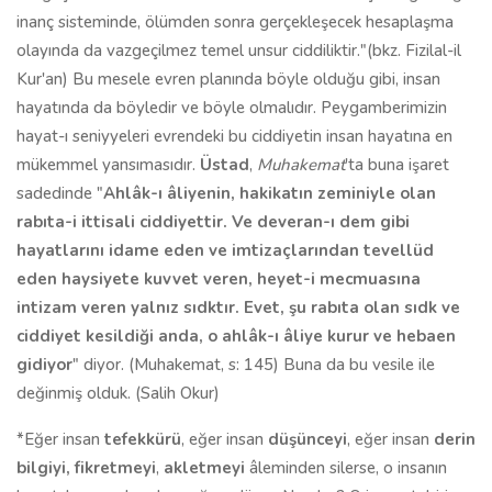
inanç sisteminde, ölümden sonra gerçekleşecek hesaplaşma
olayında da vazgeçilmez temel unsur ciddiliktir."(bkz. Fizilal-il
Kur'an) Bu mesele evren planında böyle olduğu gibi, insan
hayatında da böyledir ve böyle olmalıdır. Peygamberimizin
hayat-ı seniyyeleri evrendeki bu ciddiyetin insan hayatına en
mükemmel yansımasıdır.
Üstad
,
Muhakemat
'ta buna işaret
sadedinde "
Ahlâk-ı âliyenin, hakikatın zeminiyle olan
rabıta-i ittisali ciddiyettir.
Ve
deveran-ı dem gibi
hayatlarını idame eden
ve
imtizaçlarından tevellüd
eden haysiyete kuvvet
ve
ren, heyet-i mecmuasına
intizam
ve
ren yalnız
sıdk
tır. Evet, şu rabıta olan
sıdk
ve
ciddiyet kesildiği anda, o ahlâk-ı âliye kurur
ve
hebaen
gidiyor
" diyor. (Muhakemat, s: 145) Buna da bu vesile ile
değinmiş olduk. (Salih Okur)
*Eğer insan
tefekkürü
, eğer insan
düşünceyi
, eğer insan
derin
bilgiyi, fikretmeyi
,
akletmeyi
âleminden silerse, o insanın