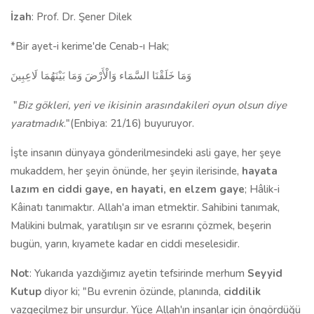
İzah
: Prof. Dr. Şener Dilek
*Bir ayet-i kerime'de Cenab-ı Hak;
وَمَا خَلَقْنَا السَّمَاء وَالْأَرْضَ وَمَا بَيْنَهُمَا لَاعِبِينَ
"
Biz gökleri, yeri ve ikisinin arasındakileri oyun olsun diye
yaratmadık
."(Enbiya: 21/16) buyuruyor.
İşte insanın dünyaya gönderilmesindeki asli gaye, her şeye
mukaddem, her şeyin önünde, her şeyin ilerisinde,
hayata
lazım en ciddi gaye, en hayati, en elzem gaye
; Hâlik-i
Kâinatı tanımaktır. Allah'a iman etmektir. Sahibini tanımak,
Malikini bulmak, yaratılışın sır ve esrarını çözmek, beşerin
bugün, yarın, kıyamete kadar en ciddi meselesidir.
Not
: Yukarıda yazdığımız ayetin tefsirinde merhum
Seyyid
Kutup
diyor ki; "Bu evrenin özünde, planında,
ciddilik
vazgeçilmez bir unsurdur. Yüce Allah'ın insanlar için öngördüğü