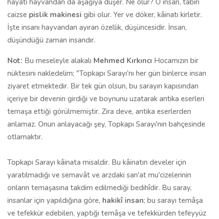
hayatı hayvandan da aşağıya düşer. Ne olur? O insan, tabiri
caizse
pislik makinesi
gibi olur. Yer ve döker, kâinatı kirletir.
İşte insanı hayvandan ayıran özellik, düşüncesidir. İnsan,
düşündüğü zaman insandır.
Not:
Bu meseleyle alakalı
Mehmed Kırkıncı
Hocamızın bir
nüktesini nakledelim; "Topkapı Sarayı'nı her gün binlerce insan
ziyaret etmektedir. Bir tek gün olsun, bu sarayın kapısından
içeriye bir devenin girdiği ve boynunu uzata­rak antika eserleri
temaşa ettiği görülmemiştir. Zira deve, antika eserlerden
anlamaz. Onun anlayacağı şey, Topkapı Sarayı'nın bahçesinde
otlamaktır.
Topkapı Sarayı kâinata misaldir. Bu kâinatın develer için
yaratılmadı­ğı ve semavât ve arzdaki san'at mu'cizelerinin
onların temaşasına takdim edilmediği bedihîdir. Bu saray,
insanlar için yapıldığına göre,
hakikî insan
; bu sarayı temâşa
ve tefekkür edebilen, yaptığı temâşa ve tefekkürden te­feyyüz