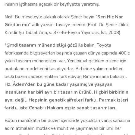
insanın iştihasına açacak bir keyfiyette yaratmış.
Not
: Bu meseleyle alakalı olarak Şener beyin "
Sen Hiç Nar
Gördün mü
" adlı yazısını tavsiye ederim.(Prof. Dr. Şener Dilek,
Kimdir Şu Tabiat Ana, s: 37-46-Feyza Yayıncılık, İst. 2008)
*Şimdi
tasarım mühendisliği
gözü ile bakın. Toyota
fabrikasında bilgisayarları başında çalışan dünya çapında 400'e
yakın tasarım mühendisleri var. Yeni bir yıl gelirken o sene için
arabaların modellerini tasarlıyorlar. Birbirine yakın modeller,
belki bazen sadece renkleri fark ediyor. Bir de insana bakalım
.
Hz. Âdem'den bu güne kadar yaşamış ve yaşayan
insanların her biri ayrı bir tasarım ürünü. Hiçbiri birbirinin
aynı değil. Hepsinin genetik şifreleri farklı. Parmak izleri
farklı.. işte Cenab-ı Hakkım eşsiz sanat tasarımları..
Bütün mahlûkatın bir düzen içerisinde yokluktan varlık sahasına
adım atmaların mutlak ve muhit ve şaşırmayan bir ilmi, her