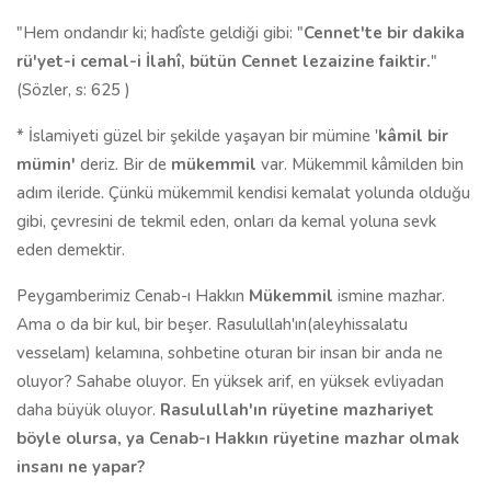
"Hem ondandır ki; hadîste geldiği gibi: "
Cennet'te bir dakika
rü'yet-i
cemal
-i İlahî, bütün Cennet lezaizine faiktir.
"
(Sözler, s: 625 )
* İslamiyeti güzel bir şekilde yaşayan bir mümine '
kâmil bir
mümin'
deriz. Bir de
mükemmil
var. Mükemmil kâmilden bin
adım ileride. Çünkü mükemmil kendisi kemalat yolunda olduğu
gibi, çevresini de tekmil eden, onları da kemal yoluna sevk
eden demektir.
Peygamberimiz Cenab-ı Hakkın
Mükemmil
ismine mazhar.
Ama o da bir kul, bir beşer. Rasulullah'ın(aleyhissalatu
vesselam) kelamına, sohbetine oturan bir insan bir anda ne
oluyor? Sahabe oluyor. En yüksek arif, en yüksek evliyadan
daha büyük oluyor.
Rasulullah'ın rüyetine mazhariyet
böyle olursa, ya Cenab-ı Hakkın rüyetine mazhar olmak
insanı ne yapar?