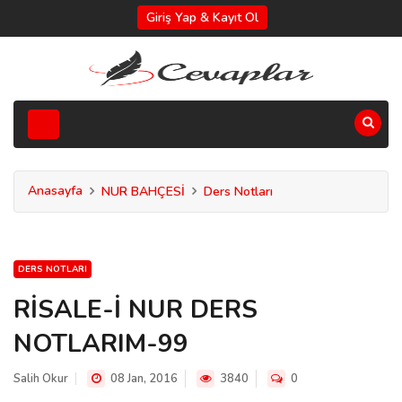
Giriş Yap & Kayıt Ol
Anasayfa
NUR BAHÇESİ
Ders Notları
DERS NOTLARI
RİSALE-İ NUR DERS
NOTLARIM-99
Salih Okur
08 Jan, 2016
3840
0