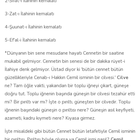
2-Sıfat-ı İlahinin kemalatı
3-Zat-ı İlahinin kemalatı
4-Şuunat-ı İlahinin kemalatı
5-Ef'al-i İlahinin kemalatı
*Dünyanın bin sene mesudane hayatı Cennetin bir saatine
mukabil gelmiyor. Cennetin bin senesi de bir dakika rüyet-i
İlahiye denk gelmiyor. Üstad diyor ki 'bütün cennet bütün
güzellikleriyle Cenab-ı Hakkın Cemil isminin bir cilvesi.'
Cilve
ne? Tam öğle vakti, yakandan bir toplu iğneyi çıkart, güneşe
doğru tut. Toplu iğnenin başında güneşin bir cilvesi tezahür etti
mi? Bir pırıltı var mı? İşte o pırıltı, güneşten bir cilvedir. Toplu
iğnenin başındaki güneşin o pırıltısı nere? Güneşin asıl keyfiyeti,
azameti, kadru kıymeti nere? Kıyasa girmez.
İşte misaldeki gibi bütün Cennet bütün letafetiyle Cemil isminin
bir pırıltısı. Pırıltısı böyle olursa ya Cemil ismi nasıl?
Cemil