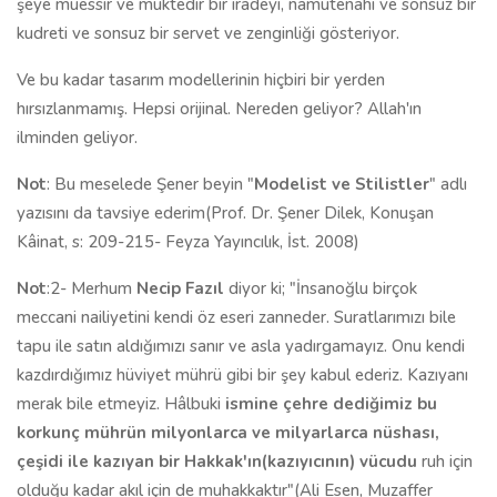
şeye müessir ve muktedir bir iradeyi, namütenahi ve sonsuz bir
kudreti ve sonsuz bir servet ve zenginliği gösteriyor.
Ve bu kadar tasarım modellerinin hiçbiri bir yerden
hırsızlanmamış. Hepsi orijinal. Nereden geliyor? Allah'ın
ilminden geliyor.
Not
: Bu meselede Şener beyin "
Modelist ve Stilistler
" adlı
yazısını da tavsiye ederim(Prof. Dr. Şener Dilek, Konuşan
Kâinat, s: 209-215- Feyza Yayıncılık, İst. 2008)
Not
:2- Merhum
Necip Fazıl
diyor ki; "İnsanoğlu birçok
meccani nailiyetini kendi öz eseri zanneder. Suratlarımızı bile
tapu ile satın aldığımızı sanır ve asla yadırgamayız. Onu kendi
kazdırdığımız hüviyet mührü gibi bir şey kabul ederiz. Kazıyanı
merak bile etmeyiz. Hâlbuki
ismine çehre dediğimiz bu
korkunç mührün milyonlarca ve milyarlarca nüshası,
çeşidi ile kazıyan bir Hakkak'ın(kazıyıcının) vücudu
ruh için
olduğu kadar akıl için de muhakkaktır"(Ali Esen, Muzaffer