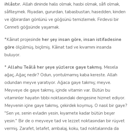
ihlâstır.
Allah dininde halis olmak, hasbi olmak, sâfi olmak,
sâfileşmek. Riyadan, gururdan, tabasbustan, hasedden, kinden
ve iğbirardan gönlünü ve göğsünü temizlemek. Firdevsi bir
Cenneti göğsünde yaşamak.
*Kâinat projesinde
her şey insan göre, insan istifadesine
göre
ölçülmüş, biçilmiş. Kâinat tad ve kıvamını insanda
buluyor.
*
Allahu Teâlâ her şeye yüzlerce gaye takmış
. Mesela
ağaç..Ağaç nedir? Odun, yontulmamış kaba kereste. Allah
odundan meyve yaratıyor. Ağaca gaye takmış; meyve.
Meyveye de gaye takmış, içinde vitamin var. Bütün bu
vitaminler hayatın tıbbi noktasındaki dengesine hizmet ediyor.
Meyvenin içine gaye takmış, çekirdek koymuş. O nasıl bir gaye?
"Sen ye, senin evladın yesin, kıyamete kadar bütün beşer
yesin." Bir de o meyveye tad ve lezzet noktasından bir rüşvet
vermiş. Zarafet, letafet, ambalaj, koku, tad noktalarında da