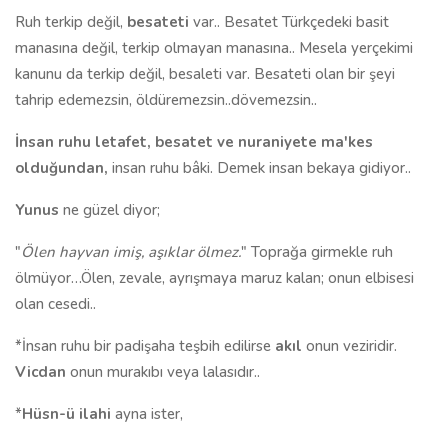
Ruh terkip değil,
besateti
var.. Besatet Türkçedeki basit
manasına değil, terkip olmayan manasına.. Mesela yerçekimi
kanunu da terkip değil, besaleti var. Besateti olan bir şeyi
tahrip edemezsin, öldüremezsin..dövemezsin..
İnsan ruhu letafet, besatet ve nuraniyete ma'kes
olduğundan,
insan ruhu bâki. Demek insan bekaya gidiyor..
Yunus
ne güzel diyor;
"
Ölen hayvan imiş, aşıklar ölmez.
" Toprağa girmekle ruh
ölmüyor…Ölen, zevale, ayrışmaya maruz kalan; onun elbisesi
olan cesedi..
*İnsan ruhu bir padişaha teşbih edilirse
akıl
onun veziridir.
Vicdan
onun murakıbı veya lalasıdır..
*
Hüsn-ü ilahi
ayna ister,