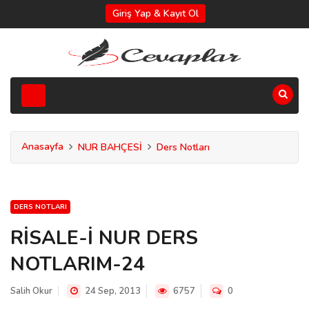
Giriş Yap & Kayıt Ol
Anasayfa
NUR BAHÇESİ
Ders Notları
DERS NOTLARI
RİSALE-İ NUR DERS
NOTLARIM-24
Salih Okur
24 Sep, 2013
6757
0