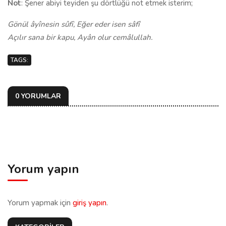
Not
: Şener abiyi teyiden şu dörtlüğü not etmek isterim;
Gönül âyînesin sûf
ȋ
,
E
ğ
er eder isen sâfî
Açılır sana bir kapu,
Ayân olur cemâlullah.
TAGS:
0 YORUMLAR
Yorum yapın
Yorum yapmak için
giriş yapın
.