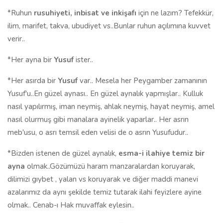
*Ruhun
rusuhiyeti, inbisat ve inkişafı
için ne lazım? Tefekkür,
ilim, marifet, takva, ubudiyet vs..Bunlar ruhun açılımına kuvvet
verir..
*Her ayna bir
Yusuf
ister..
*Her asırda bir
Yusuf
var.. Mesela her Peygamber zamanının
Yusuf'u..En güzel aynası.. En güzel aynalık yapmışlar.. Kulluk
nasıl yapılırmış, iman neymiş, ahlak neymiş, hayat neymiş, amel
nasıl olurmuş gibi manalara ayinelik yaparlar.. Her asrın
meb'usu, o asrı temsil eden velisi de o asrın Yusufudur..
*Bizden istenen de güzel aynalık,
esma-i ilahiye temiz bir
ayna
olmak..Gözümüzü haram manzaralardan koruyarak,
dilimizi gıybet , yalan vs koruyarak ve diğer maddi manevi
azalarımız da aynı şekilde temiz tutarak ilahi feyizlere ayine
olmak.. Cenab-ı Hak muvaffak eylesin..