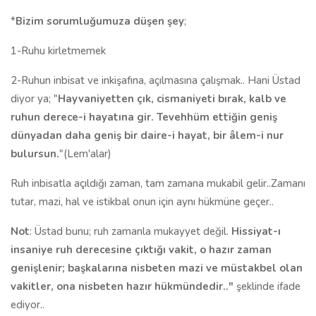
*
Bizim sorumluğumuza düşen şey
;
1-Ruhu kirletmemek
2-Ruhun inbisat ve inkişafına, açılmasına çalışmak.. Hani Üstad
diyor ya; "
Hayvaniyetten çık, cismaniyeti bırak, kalb ve
ruhun derece-i hayatına gir. Tevehhüm ettiğin geniş
dünyadan daha geniş bir daire-i hayat, bir âlem-i nur
bulursun.
"(Lem'alar)
Ruh inbisatla açıldığı zaman, tam zamana mukabil gelir..Zamanı
tutar, mazi, hal ve istikbal onun için aynı hükmüne geçer..
Not
: Üstad bunu; ruh zamanla mukayyet değil.
Hissiyat-ı
insaniye ruh derecesine çıktığı vakit, o hazır zaman
genişlenir;
başkalarına nisbeten mazi ve müstakbel olan
vakitler, ona nisbeten hazır hükmündedir.."
şeklinde ifade
ediyor..