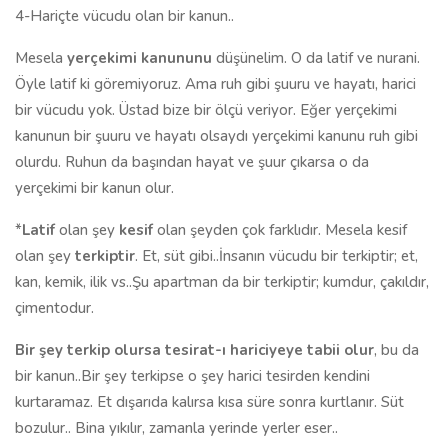
4-Hariçte vücudu olan bir kanun..
Mesela
yerçekimi kanununu
düşünelim. O da latif ve nurani.
Öyle latif ki göremiyoruz. Ama ruh gibi şuuru ve hayatı, harici
bir vücudu yok. Üstad bize bir ölçü veriyor. Eğer yerçekimi
kanunun bir şuuru ve hayatı olsaydı yerçekimi kanunu ruh gibi
olurdu. Ruhun da başından hayat ve şuur çıkarsa o da
yerçekimi bir kanun olur.
*
Latif
olan şey
kesif
olan şeyden çok farklıdır. Mesela kesif
olan şey
terkiptir
. Et, süt gibi..İnsanın vücudu bir terkiptir; et,
kan, kemik, ilik vs..Şu apartman da bir terkiptir; kumdur, çakıldır,
çimentodur.
Bir şey terkip olursa tesirat-ı hariciyeye tabii olur
, bu da
bir kanun..Bir şey terkipse o şey harici tesirden kendini
kurtaramaz. Et dışarıda kalırsa kısa süre sonra kurtlanır. Süt
bozulur.. Bina yıkılır, zamanla yerinde yerler eser..