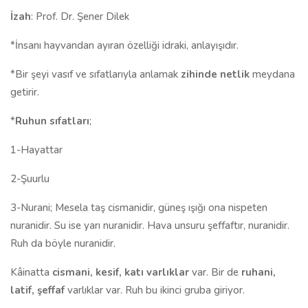
İzah
: Prof. Dr. Şener Dilek
*İnsanı hayvandan ayıran özelliği idraki, anlayışıdır.
*Bir şeyi vasıf ve sıfatlarıyla anlamak
zihinde netlik
meydana
getirir.
*
Ruhun sıfatları
;
1-Hayattar
2-Şuurlu
3-Nurani; Mesela taş cismanidir, güneş ışığı ona nispeten
nuranidir. Su ise yarı nuranidir. Hava unsuru şeffaftır, nuranidir.
Ruh da böyle nuranidir.
Kâinatta
cismani, kesif, katı varlıklar
var. Bir de
ruhani,
latif, şeffaf
varlıklar var. Ruh bu ikinci gruba giriyor.