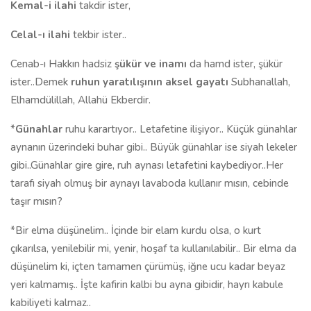
Kemal-i ilahi
takdir ister,
Celal-ı ilahi
tekbir ister..
Cenab-ı Hakkın hadsiz
şükür ve inamı
da hamd ister, şükür
ister..Demek
ruhun yaratılışının aksel gayatı
Subhanallah,
Elhamdülillah, Allahü Ekberdir.
*
Günahlar
ruhu karartıyor.. Letafetine ilişiyor.. Küçük günahlar
aynanın üzerindeki buhar gibi.. Büyük günahlar ise siyah lekeler
gibi..Günahlar gire gire, ruh aynası letafetini kaybediyor..Her
tarafı siyah olmuş bir aynayı lavaboda kullanır mısın, cebinde
taşır mısın?
*Bir elma düşünelim.. İçinde bir elam kurdu olsa, o kurt
çıkarılsa, yenilebilir mi, yenir, hoşaf ta kullanılabilir.. Bir elma da
düşünelim ki, içten tamamen çürümüş, iğne ucu kadar beyaz
yeri kalmamış.. İşte kafirin kalbi bu ayna gibidir, hayrı kabule
kabiliyeti kalmaz..